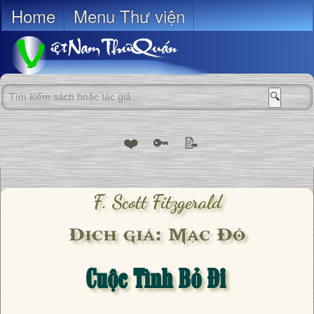
Home
Menu Thư viện
🔍
❤️
🔑
📝
F. Scott Fitzgerald
Dịch giả: Mạc Đỗ
Cuộc Tình Bỏ Đi