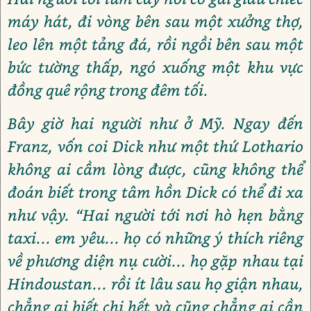
máy hát, đi vòng bên sau một xưởng thợ,
leo lên một tảng đá, rồi ngồi bên sau một
bức tường thấp, ngó xuống một khu vực
đồng quê rộng trong đêm tối.
Bây giờ hai người như ở Mỹ. Ngay đến
Franz, vốn coi Dick như một thứ Lothario
không ai cầm lòng được, cũng không thể
đoán biết trong tâm hồn Dick có thể đi xa
như vậy. “Hai người tới nơi hò hẹn bằng
taxi... em yêu... họ có những ý thích riêng
về phương diện nụ cười... họ gặp nhau tại
Hindoustan... rồi ít lâu sau họ giận nhau,
chẳng ai biết chi hết và cũng chẳng ai cần