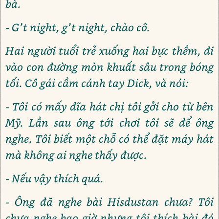
bà.
- G’t night, g’t night, chào cô.
Hai người tuổi trẻ xuống hai bực thềm, đi
vào con đường mòn khuất sâu trong bóng
tối. Cô gái cầm cánh tay Dick, và nói:
- Tôi có mấy đĩa hát chị tôi gởi cho từ bên
Mỹ. Lần sau ông tới chơi tôi sẽ để ông
nghe. Tôi biết một chỗ có thể đặt máy hát
mà không ai nghe thấy được.
- Nếu vậy thích quá.
- Ông đã nghe bài Hisdustan chưa? Tôi
chưa nghe bao giờ nhưng tôi thích bài đó