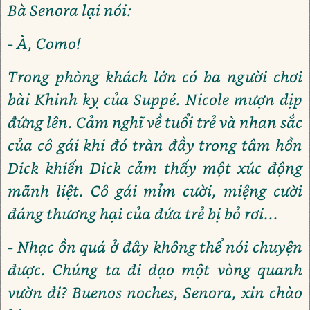
Bà Senora lại nói:
- À, Como!
Trong phòng khách lớn có ba người chơi
bài Khinh kỵ của Suppé. Nicole mượn dịp
đứng lên. Cảm nghĩ về tuổi trẻ và nhan sắc
của cô gái khi đó tràn đầy trong tâm hồn
Dick khiến Dick cảm thấy một xúc động
mãnh liệt. Cô gái mỉm cười, miệng cười
đáng thương hại của đứa trẻ bị bỏ rơi...
- Nhạc ồn quá ở đây không thể nói chuyện
được. Chúng ta đi dạo một vòng quanh
vườn đi? Buenos noches, Senora, xin chào