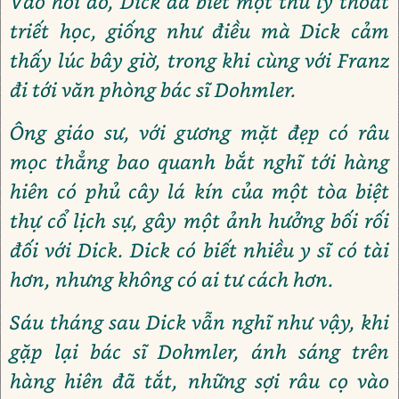
Vào hồi đó, Dick đã biết một thư ly thoát
triết học, giống như điều mà Dick cảm
thấy lúc bây giờ, trong khi cùng với Franz
đi tới văn phòng bác sĩ Dohmler.
Ông giáo sư, với gương mặt đẹp có râu
mọc thẳng bao quanh bắt nghĩ tới hàng
hiên có phủ cây lá kín của một tòa biệt
thự cổ lịch sự, gây một ảnh hưởng bối rối
đối với Dick. Dick có biết nhiều y sĩ có tài
hơn, nhưng không có ai tư cách hơn.
Sáu tháng sau Dick vẫn nghĩ như vậy, khi
gặp lại bác sĩ Dohmler, ánh sáng trên
hàng hiên đã tắt, những sợi râu cọ vào