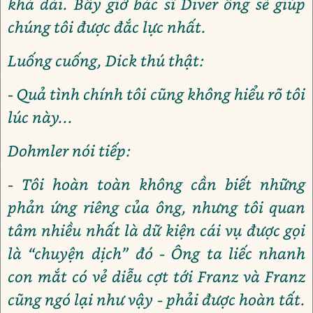
khá dài. Bây giờ bác sĩ Diver ông sẽ giúp
chúng tôi được đắc lực nhất.
Luống cuống, Dick thú thật:
- Quả tình chính tôi cũng không hiểu rõ tôi
lúc này...
Dohmler nói tiếp:
- Tôi hoàn toàn không cần biết những
phản ứng riêng của ông, nhưng tôi quan
tâm nhiều nhất là dữ kiện cái vụ được gọi
là “chuyện dịch” đó - Ông ta liếc nhanh
con mắt có vẻ diễu cợt tới Franz và Franz
cũng ngó lại như vậy - phải được hoàn tất.