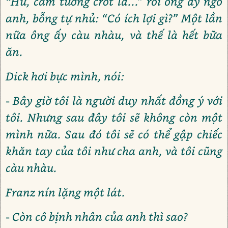
“Hừ, cảm tưởng crot là...” rồi ông ấy ngó
anh, bỗng tự nhủ: “Có ích lợi gì?” Một lần
nữa ông ấy càu nhàu, và thế là hết bữa
ăn.
Dick hơi bực mình, nói:
- Bây giờ tôi là người duy nhất đồng ý với
tôi. Nhưng sau đây tôi sẽ không còn một
mình nữa. Sau đó tôi sẽ có thể gập chiếc
khăn tay của tôi như cha anh, và tôi cũng
càu nhàu.
Franz nín lặng một lát.
- Còn cô bịnh nhân của anh thì sao?