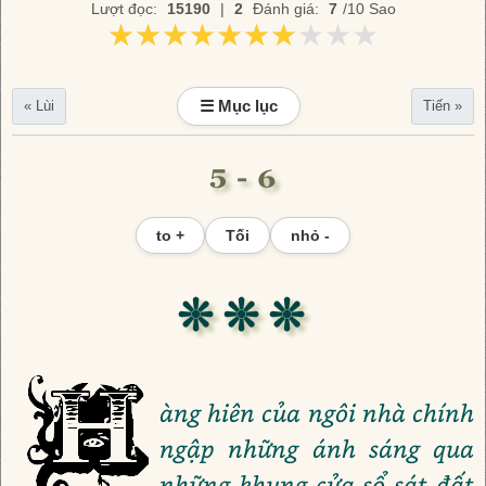
Lượt đọc:
15190
|
2
Đánh giá:
7
/10 Sao
★★★★★★★★★★
★★★★★★★★★★
☰ Mục lục
« Lùi
Tiến »
5 - 6
to +
Tối
nhỏ -
❊ ❊ ❊
àng hiên của ngôi nhà chính
ngập những ánh sáng qua
những khung cửa sổ sát đất