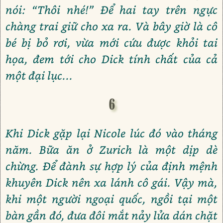
nói: “Thôi nhé!” Để hai tay trên ngực
chàng trai giữ cho xa ra. Và bây giờ là cô
bé bị bỏ rơi, vừa mới cứu được khỏi tai
họa, đem tới cho Dick tính chất của cả
một đại lục...
6
Khi Dick gặp lại Nicole lúc đó vào tháng
năm. Bữa ăn ở Zurich là một dịp dè
chừng. Để đành sự hợp lý của định mệnh
khuyên Dick nên xa lánh cô gái. Vậy mà,
khi một người ngoại quốc, ngồi tại một
bàn gần đó, đưa đôi mắt nảy lửa dán chặt