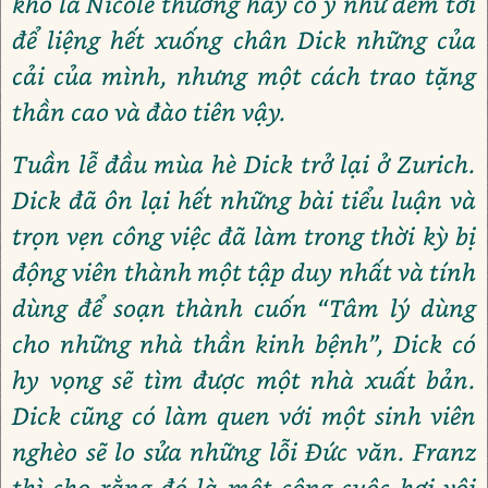
khó là Nicole thường hay có ý như đem tới
để liệng hết xuống chân Dick những của
cải của mình, nhưng một cách trao tặng
thần cao và đào tiên vậy.
Tuần lễ đầu mùa hè Dick trở lại ở Zurich.
Dick đã ôn lại hết những bài tiểu luận và
trọn vẹn công việc đã làm trong thời kỳ bị
động viên thành một tập duy nhất và tính
dùng để soạn thành cuốn “Tâm lý dùng
cho những nhà thần kinh bệnh”, Dick có
hy vọng sẽ tìm được một nhà xuất bản.
Dick cũng có làm quen với một sinh viên
nghèo sẽ lo sửa những lỗi Đức văn. Franz
thì cho rằng đó là một công cuộc hơi vội