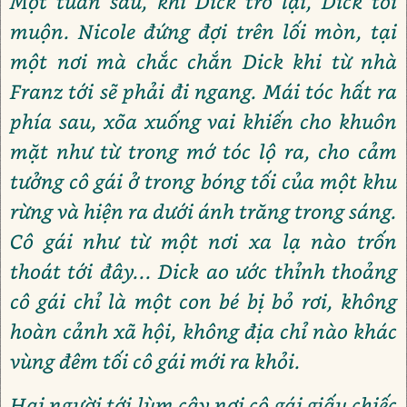
Một tuần sau, khi Dick trở lại, Dick tới
muộn. Nicole đứng đợi trên lối mòn, tại
một nơi mà chắc chắn Dick khi từ nhà
Franz tới sẽ phải đi ngang. Mái tóc hất ra
phía sau, xõa xuống vai khiến cho khuôn
mặt như từ trong mớ tóc lộ ra, cho cảm
tưởng cô gái ở trong bóng tối của một khu
rừng và hiện ra dưới ánh trăng trong sáng.
Cô gái như từ một nơi xa lạ nào trốn
thoát tới đây... Dick ao ước thỉnh thoảng
cô gái chỉ là một con bé bị bỏ rơi, không
hoàn cảnh xã hội, không địa chỉ nào khác
vùng đêm tối cô gái mới ra khỏi.
Hai người tới lùm cây nơi cô gái giấu chiếc