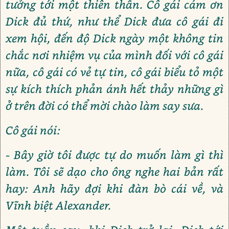
tưởng tới một thiên thần. Cô gái cám ơn
Dick đủ thứ, như thể Dick đưa cô gái đi
xem hội, đến độ Dick ngày một không tin
chắc nơi nhiệm vụ của mình đối với cô gái
nữa, cô gái có vẻ tự tin, cô gái biểu tỏ một
sự kích thích phản ánh hết thảy những gì
ở trên đời có thể mời chào làm say sưa.
Cô gái nói:
- Bây giờ tôi được tự do muốn làm gì thì
làm. Tôi sẽ dạo cho ông nghe hai bản rất
hay: Anh hãy đợi khi đàn bò cái về, và
Vĩnh biệt Alexander.