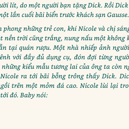
ời lít, do một người bạn tặng Dick. Rồi Dick
ột lần cuối bãi biển trước khách sạn Gausse
 phong những trẻ con, khi Nicole và chị sá
ột nền trời cũng trắng, nung nấu một không k
sẵn tại quán rượu. Một nhà nhiếp ảnh ngườ
nh với đầy đủ dụng cụ, đón đợi từng ngư
 những kiểu mẫu tương lai của ông ta còn 
 Nicole ra tới bãi bỗng trông thấy Dick. D
ồi trên một mỏm đá cao. Nicole lùi lại tro
tới đó. Baby nói: