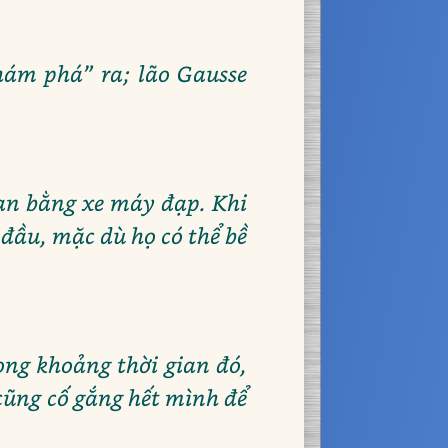
hám phá” ra; lão Gausse
oạn bằng xe máy đạp. Khi
 đầu, mặc dù họ có thể bề
ong khoảng thời gian đó,
cũng cố gắng hết mình để