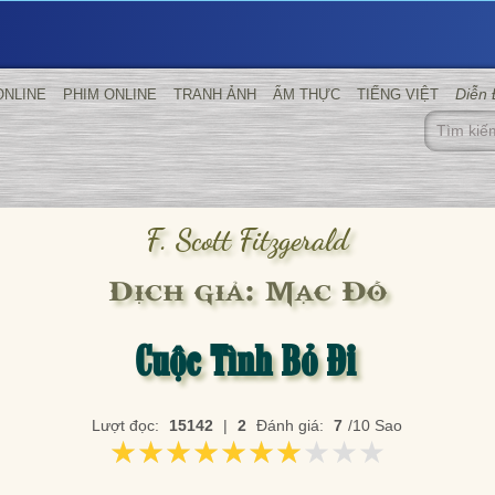
Diễn
ONLINE
PHIM ONLINE
TRANH ẢNH
ẨM THỰC
TIẾNG VIỆT
F. Scott Fitzgerald
Dịch giả: Mạc Đỗ
Cuộc Tình Bỏ Đi
Lượt đọc:
15142
|
2
Đánh giá:
7
/10 Sao
★★★★★★★★★★
★★★★★★★★★★