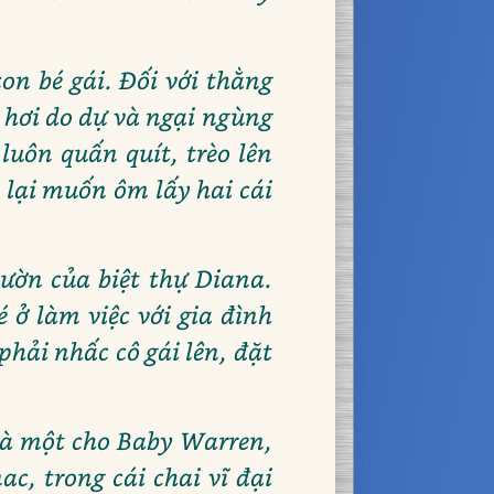
on bé gái. Đối với thằng
y hơi do dự và ngại ngùng
luôn quấn quít, trèo lên
k lại muốn ôm lấy hai cái
ườn của biệt thự Diana.
 ở làm việc với gia đình
hải nhấc cô gái lên, đặt
 và một cho Baby Warren,
c, trong cái chai vĩ đại