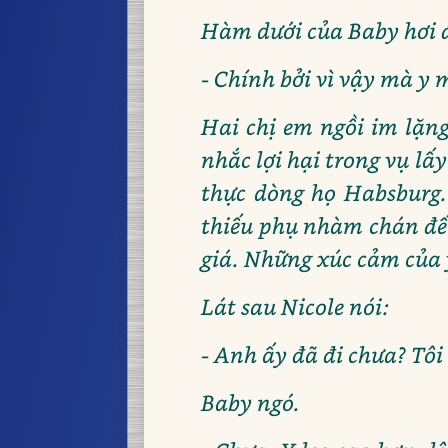
Hàm dưới của Baby hơi đ
- Chính bởi vì vậy mà y 
Hai chị em ngồi im lặng
nhắc lợi hại trong vụ lấ
thực dòng họ Habsburg.
thiếu phụ nhàm chán đế
giá. Những xúc cảm của y
Lát sau Nicole nói:
- Anh ấy đã đi chưa? Tôi
Baby ngó.