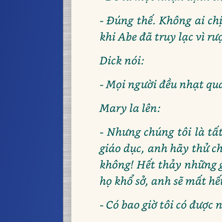
- Đúng thế. Không ai ch
khi Abe đã truy lạc vì r
Dick nói:
- Mọi người đều nhạt quá
Mary la lên:
- Nhưng chúng tôi là tấ
giáo dục, anh hãy thử ch
không! Hết thảy những g
họ khổ sở, anh sẽ mất hế
- Có bao giờ tôi có được