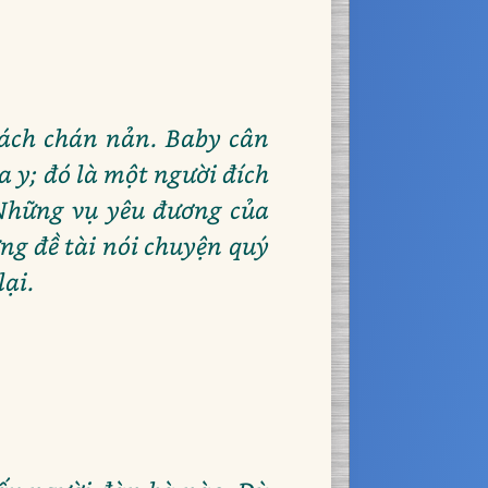
 cách chán nản. Baby cân
a y; đó là một người đích
 Những vụ yêu đương của
g đề tài nói chuyện quý
lại.