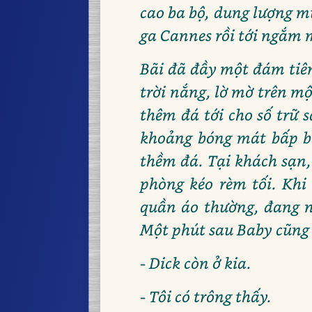
cao ba bộ, dung lượng mư
ga Cannes rồi tới ngắm m
Bãi đã đầy một đám tiên
trời nắng, lờ mờ trên m
thêm đá tới cho số trữ 
khoảng bóng mát bấp bê
thềm đá. Tại khách sạn,
phòng kéo rèm tối. Khi
quần áo thường, đang ng
Một phút sau Baby cũng 
- Dick còn ở kia.
- Tôi có trông thấy.