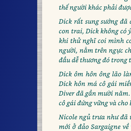
thế người khác phải được
Dick rất sung sướng đã 
con trai, Dick không có 
khi thử nghĩ coi mình c
người, nằm trên ngực cha
đầu dễ thương đó trong t
Dick ôm hôn ông lão là
Dick hôn má cô gái miền
Diver đã gần mười năm. 
cô gái đứng vững và cho
Nicole ngủ trưa như đã 
mới ở đảo Sargaigne về 