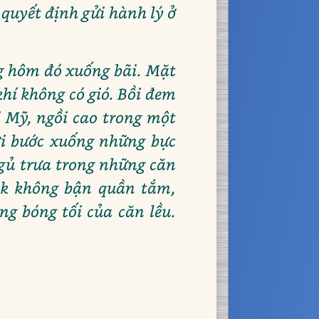
 quyết định gửi hành lý ở
.
ng hôm đó xuống bãi. Mặt
hí không có gió. Bồi đem
i Mỹ, ngồi cao trong một
ời bước xuống những bực
ngủ trưa trong những căn
ick không bận quần tắm,
ng bóng tối của căn lều.