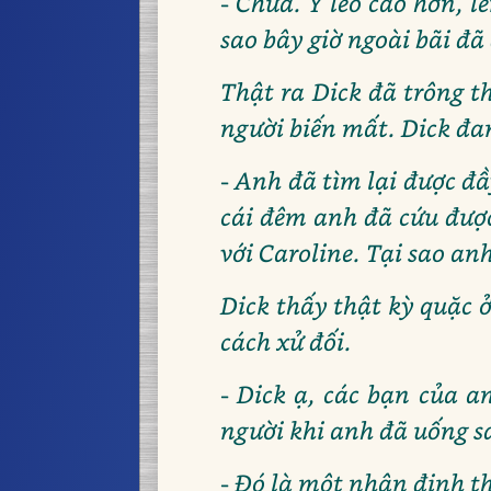
- Chưa. Y leo cao hơn, 
sao bây giờ ngoài bãi đã
Thật ra Dick đã trông th
người biến mất. Dick đa
- Anh đã tìm lại được đ
cái đêm anh đã cứu được 
với Caroline. Tại sao an
Dick thấy thật kỳ quặc 
cách xử đối.
- Dick ạ, các bạn của 
người khi anh đã uống sa
- Đó là một nhận định th