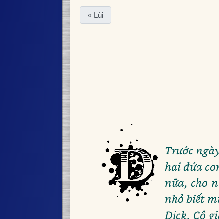
« Lùi
Trước ngày 
hai đứa co
nữa, cho n
nhỏ biết m
Dick. Cô g