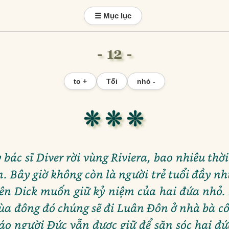
☰ Mục lục
- 12 -
to +
Tối
nhỏ -
❊ ❊ ❊
bác sĩ Diver rời vùng Riviera, bao nhiêu thời
n. Bây giờ không còn là người trẻ tuổi đầy n
ên Dick muốn giữ kỷ niệm của hai đứa nhỏ. 
ùa đông đó chúng sẽ đi Luân Đôn ở nhà bà cô
iáo người Đức vẫn được giữ để săn sóc hai 