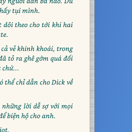
mấy người đàn bà nào. Dù
thấy tụi mình.
 dõi theo cho tới khi hai
te.
cả vẻ khinh khoái, trong
 đã tỏ ra ghê gớm quá đối
 chứ...
 thể chỉ dẫn cho Dick về
những lời dễ sợ với mọi
để biện hộ cho anh.
iot.