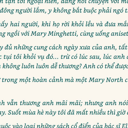
lên tận tới ngoại hiên, đang nói chuyện với 
 đông người lắm, y không bắt buộc phải ngó 
ấy hai người, khi họ rời khỏi lều và đưa mắt
ng ngồi với Mary Minghetti, cùng uống aniset
ầy đủ những cung cách ngày xưa của anh, tất 
tụi tôi khỏi vụ đó... trừ có lúc sau, lúc anh
h không luôn luôn dễ thương? Anh có thể được
ở trong một hoàn cảnh mà một Mary North có
anh vẫn thương anh mãi mãi; nhưng anh nói 
y. Suốt mùa hè này tôi đã mất nhiều thì giờ 
uộc vào loại những sách cổ điển của bác sĩ El