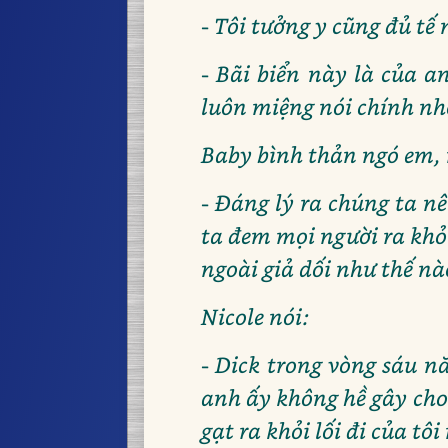
- Tôi tưởng y cũng đủ tế 
- Bãi biển này là của 
luôn miệng nói chính nh
Baby bình thản ngó em, 
- Đáng lý ra chúng ta n
ta đem mọi người ra khỏi
ngoài giả dối như thế nà
Nicole nói:
- Dick trong vòng sáu n
anh ấy không hề gây cho
gạt ra khỏi lối đi của tô