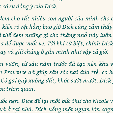
 có sự đồng ý của Dick.
đem cho rất nhiều con người của mình cho c
ý kiến rõ rệt hẳn; bao giờ Dick cũng cảm thấ
ó thể đem những gì cho thằng nhỏ này luôn 
 để được vuốt ve. Tới khi từ biệt, chính Dic
ay và giữ chúng ở gần mình như vậy cả giờ.
m vườn, từ sáu năm trước đã tạo nên khu v
 Provence đã giúp săn sóc hai đứa trẻ, cô bé
Cô gái quỳ xuống đất, khóc sướt mướt. Dick p
 ba trăm quan.
ước hẹn. Dick để lại một bức thư cho Nicole
và ở tại nhà. Dick uống một ngụm lớn cogna