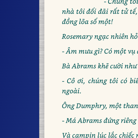
- Chúng tô
nhà tôi đối đãi rất tử t
đồng lõa số một!
Rosemary ngạc nhiên hỏ
- Âm mưu gì? Có một vụ
Bà Abrams khẽ cười như 
- Cô ơi, chúng tôi có b
ngoài.
Ông Dumphry, một thanh
- Má Abrams đứng riêng 
Và campin lúc lắc chiếc 