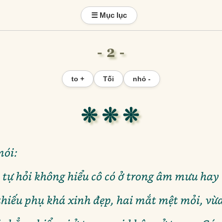
☰ Mục lục
- 2 -
to +
Tối
nhỏ -
❊ ❊ ❊
nói:
i tự hỏi không hiểu cô có ở trong âm mưu hay
thiếu phụ khá xinh đẹp, hai mắt mệt mỏi, vừa 