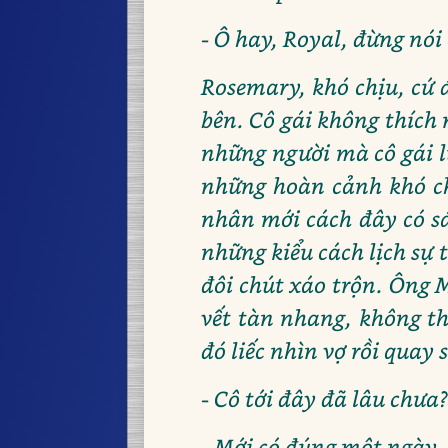
- Ô hay, Royal, đừng nói
Rosemary, khó chịu, cứ 
bên. Cô gái không thích
những người mà cô gái lư
những hoàn cảnh khó ch
nhân mới cách đây có sá
những kiểu cách lịch sự t
đôi chút xáo trộn. Ông 
vết tàn nhang, không th
đó liếc nhìn vợ rồi quay
- Cô tới đây đã lâu chưa
- Mới có đúng một ngày.