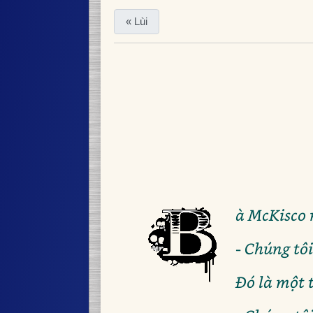
« Lùi
à McKisco 
- Chúng tô
Đó là một 