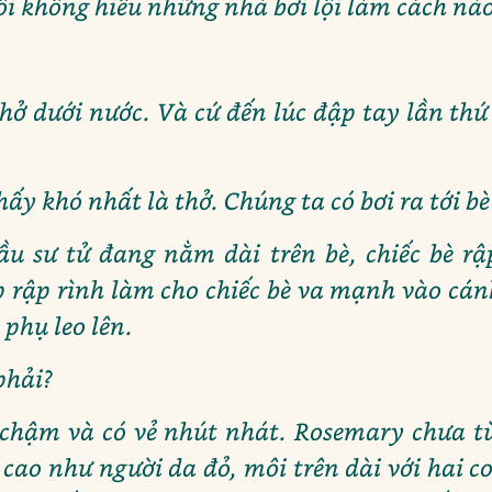
 Tôi không hiểu những nhà bơi lội làm cách nào
thở dưới nước. Và cứ đến lúc đập tay lần th
thấy khó nhất là thở. Chúng ta có bơi ra tới b
u sư tử đang nằm dài trên bè, chiếc bè rậ
ịp rập rình làm cho chiếc bè va mạnh vào cán
 phụ leo lên.
phải?
 chậm và có vẻ nhút nhát. Rosemary chưa 
 cao như người da đỏ, môi trên dài với hai c