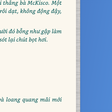
ới thẳng bà McKisco. Một
rôi dạt, không động đậy,
gười đó bỗng như gập làm
ót lại chút bọt hơi.
è và loang quang mãi mới