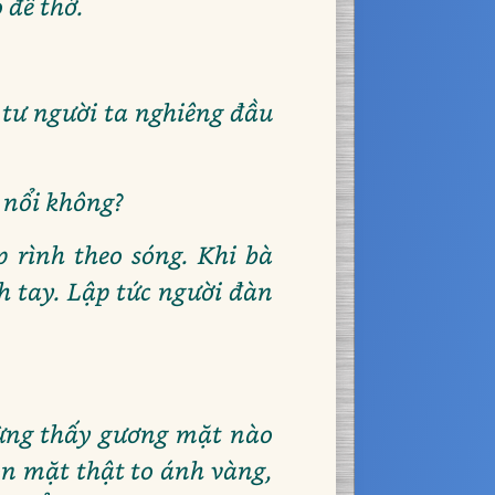
 để thở.
ứ tư người ta nghiêng đầu
è nổi không?
p rình theo sóng. Khi bà
h tay. Lập tức người đàn
từng thấy gương mặt nào
on mặt thật to ánh vàng,