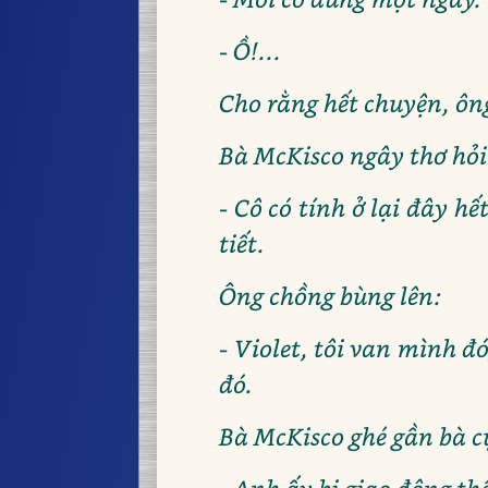
- Ồ!...
Cho rằng hết chuyện, ôn
Bà McKisco ngây thơ hỏi
- Cô có tính ở lại đây h
tiết.
Ông chồng bùng lên:
- Violet, tôi van mình đ
đó.
Bà McKisco ghé gần bà c