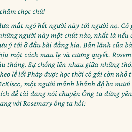
 châm chọc chứ!
đưa mắt ngó hết người này tới người nọ. Cô g
 những người này một chút nào, nhất là nếu c
u ý tới ở đầu bãi đằng kia. Bản lãnh của bà
ịu một cách mau lẹ và cương quyết. Rose
u tháng. Sự chồng lên nhau giữa những thó
heo lề lối Pháp được học thời cô gái còn nhỏ 
McKisco, một người mảnh khảnh độ ba mươi t
ích đề tài đang nói chuyện Ông ta đứng yên 
 sang với Rosemary ông ta hỏi:
?