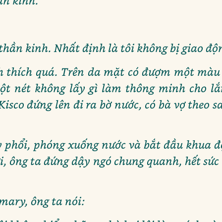
ần kinh.
 thần kinh. Nhất định là tôi không bị giao độ
ích thích quá. Trên da mặt có đượm một màu
một nét không lấy gì làm thông minh cho l
isco đứng lên đi ra bờ nước, có bà vợ theo
 phổi, phóng xuống nước và bắt đầu khua đ
ơi, ông ta đứng dậy ngó chung quanh, hết sứ
ary, ông ta nói: