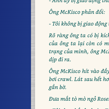
- Anh ấy bị giao động th
Ông McKisco phản đối:
- Tôi không bị giao động
Rõ ràng ông ta có bị k
của ông ta lại còn có 
trạng của mình, ông McK
dịp đi ra.
Ông McKisco hít vào đầy
bơi crawl. Lát sau hết h
gần bờ.
Đưa mắt tò mò ngỏ Rosem