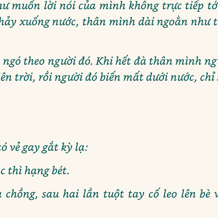
hư muốn lời nói của mình không trực tiếp t
nhảy xuống nước, thân mình dài ngoằn như t
ngó theo người đó. Khi hết đà thân mình n
ên trời, rồi người đó biến mất dưới nước, chỉ s
ó vẻ gay gắt kỳ lạ:
c thì hạng bét.
 chồng, sau hai lần tuột tay cố leo lên b