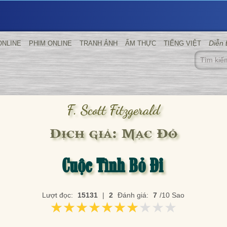
Diễn
ONLINE
PHIM ONLINE
TRANH ẢNH
ẨM THỰC
TIẾNG VIỆT
F. Scott Fitzgerald
Dịch giả: Mạc Đỗ
Cuộc Tình Bỏ Đi
Lượt đọc:
15131
|
2
Đánh giá:
7
/10 Sao
★★★★★★★★★★
★★★★★★★★★★