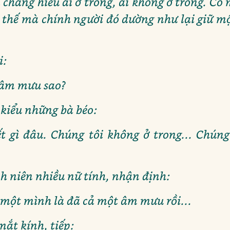
i chẳng hiểu ai ở trong, ai không ở trong. C
ế, thế mà chính người đó dường như lại giữ mộ
i:
 âm mưu sao?
kiểu những bà béo:
iết gì đâu. Chúng tôi không ở trong... Chún
 niên nhiều nữ tính, nhận định:
một mình là đã cả một âm mưu rồi...
mắt kính, tiếp: