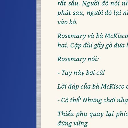
rất sâu. Người đó nói n
phút sau, người đó lại 
vào bờ.
Rosemary và bà McKisco 
hai. Cặp đùi gầy gò đưa l
Rosemary nói:
- Tay này bơi cừ!
Lời đáp của bà McKisco c
- Có thể! Nhưng chơi nhạ
Thiếu phụ quay lại phía
đứng vững.