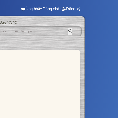
❤️
🔑
📝
Ủng hộ
Đăng nhập
Đăng ký
 Đàn VNTQ
🔍