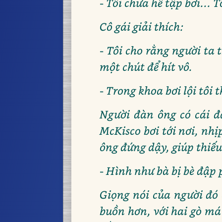
- Tôi chưa hề tập bơi...
Cô gái giải thích:
- Tôi cho rằng người ta 
một chút để hít vô.
- Trong khoa bơi lội tôi 
Người đàn ông có cái đầ
McKisco bơi tới nơi, nh
ông đứng dậy, giúp thiếu
- Hình như bà bị bè đập 
Giọng nói của người đó
buồn hơn, với hai gò má