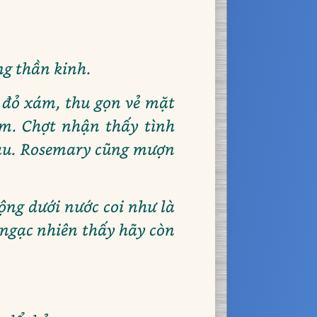
ng thần kinh.
 đỏ xám, thu gọn vẻ mặt
ắm. Chợt nhận thấy tình
 sau. Rosemary cũng mượn
ộng dưới nước coi như là
c ngạc nhiên thấy hãy còn