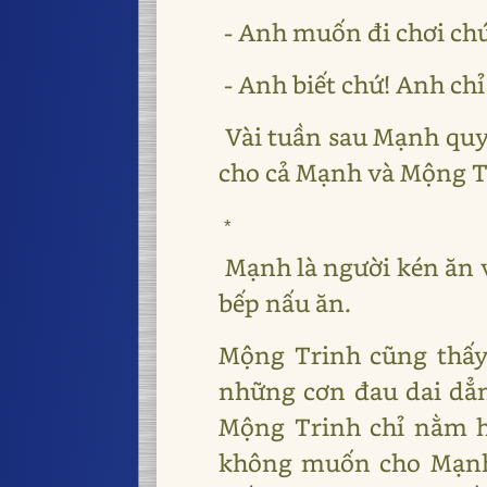
- Anh muốn đi chơi chứ
- Anh biết chứ! Anh ch
Vài tuần sau Mạnh quyế
cho cả Mạnh và Mộng T
*
Mạnh là người kén ăn v
bếp nấu ăn.
Mộng Trinh cũng thấy
những cơn đau dai dẳn
Mộng Trinh chỉ nằm h
không muốn cho Mạnh