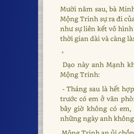
Mười năm sau, bà Minh 
Mộng Trinh sự ra đi củ
như sự liên kết vô hìn
thời gian dài và càng 
*
Dạo này anh Mạnh khô
Mộng Trinh:
- Tháng sau là hết hợp
trước có em ở văn phò
bây giờ không có em, 
những ngày anh không
Mộng Trinh an ủi chồn