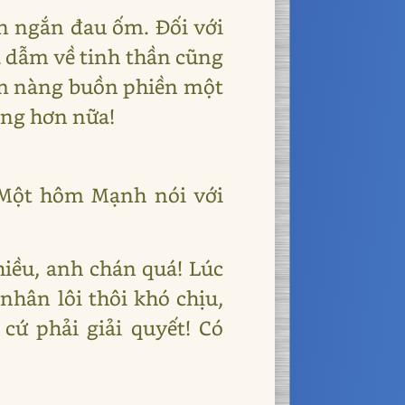
an ngắn đau ốm. Đối với
a dẫm về tinh thần cũng
làm nàng buồn phiền một
àng hơn nữa!
 Một hôm Mạnh nói với
hiều, anh chán quá! Lúc
hân lôi thôi khó chịu,
cứ phải giải quyết! Có