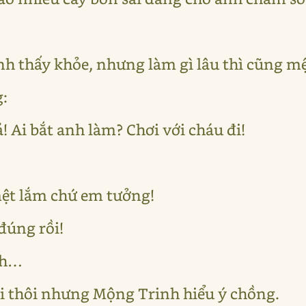
nh thấy khỏe, nhưng làm gì lâu thì cũng mệ
:
! Ai bắt anh làm? Chơi với cháu đi!
mệt lắm chứ em tưởng!
 đúng rồi!
nh…
i thôi nhưng Mộng Trinh hiểu ý chồng.