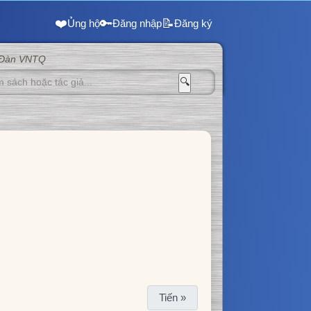
❤️
🔑
📝
Ủng hộ
Đăng nhập
Đăng ký
 Đàn VNTQ
🔍
Tiến »