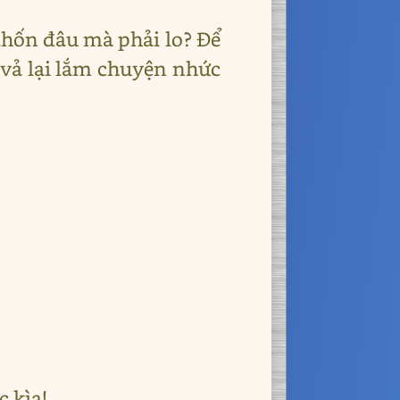
 thốn đâu mà phải lo? Để
 vả lại lắm chuyện nhức
c kìa!