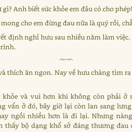
 gì? Anh biết sức khỏe em đâu có cho phép
ỉ mong cho em đừng đau nữa là quý rồi, chẳ
t định nghỉ hưu sau nhiều năm làm việc. 
rinh.
à thích ăn ngon. Nay về hưu chàng tìm ra
 khỏe và vui hơn khi không còn phải ở
g vẩn ở đó, bây giờ lại còn lan sang lưn
ay ngồi nhiều hơn là đi lại. Nhưng nàn
 thấy bộ dạng khổ sở đáng thương đau 