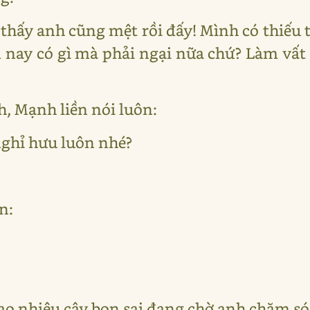
 thấy anh cũng mệt rồi đấy! Mình có thiếu
nay có gì mà phải ngại nữa chứ? Làm vất
, Mạnh liền nói luôn:
nghỉ hưu luôn nhé?
n:
Bao nhiêu cây bon sai đang chờ anh chăm só