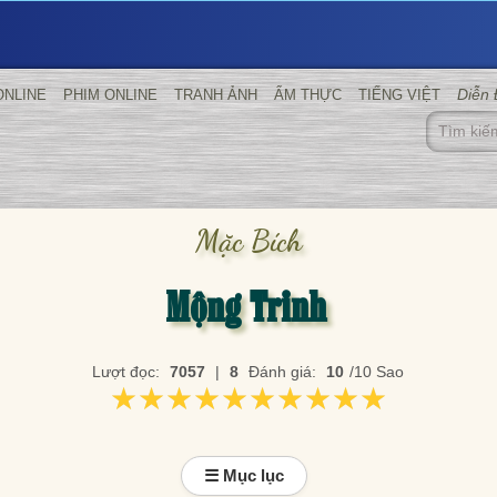
Diễn
ONLINE
PHIM ONLINE
TRANH ẢNH
ẨM THỰC
TIẾNG VIỆT
Mặc Bích
Mộng Trinh
Lượt đọc:
7057
|
8
Đánh giá:
10
/10 Sao
★★★★★★★★★★
★★★★★★★★★★
☰ Mục lục