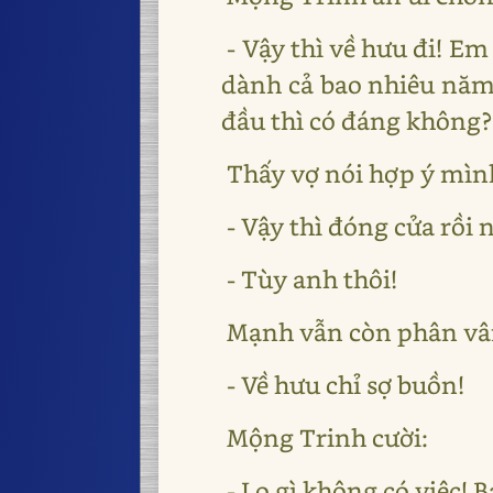
- Vậy thì về hưu đi! Em
dành cả bao nhiêu năm 
đầu thì có đáng không?
Thấy vợ nói hợp ý mình
- Vậy thì đóng cửa rồi 
- Tùy anh thôi!
Mạnh vẫn còn phân vâ
- Về hưu chỉ sợ buồn!
Mộng Trinh cười:
- Lo gì không có việc! 