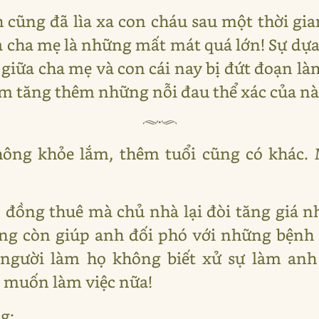
cũng đã lìa xa con cháu sau một thời gi
a cha mẹ là những mất mát quá lớn! Sự dự
h giữa cha mẹ và con cái nay bị đứt đoạn 
làm tăng thêm những nỗi đau thể xác của n
ng khỏe lắm, thêm tuổi cũng có khác.
 đồng thuê mà chủ nhà lại đòi tăng giá n
ng còn giúp anh đối phó với những bệnh n
người làm họ không biết xử sự làm anh 
 muốn làm việc nữa!
g: