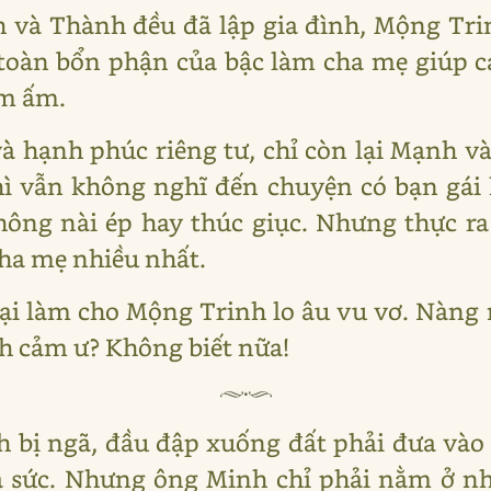
nh và Thành đều đã lập gia đình, Mộng Tr
oàn bổn phận của bậc làm cha mẹ giúp các
êm ấm.
à hạnh phúc riêng tư, chỉ còn lại Mạnh 
hì vẫn không nghĩ đến chuyện có bạn gái 
hông nài ép hay thúc giục. Nhưng thực ra
ha mẹ nhiều nhất.
ại làm cho Mộng Trinh lo âu vu vơ. Nàng 
nh cảm ư? Không biết nữa!
 bị ngã, đầu đập xuống đất phải đưa vào
á sức. Nhưng ông Minh chỉ phải nằm ở n