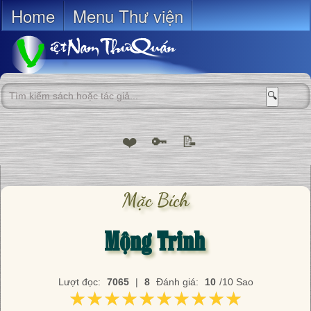
Home
Menu Thư viện
🔍
❤️
🔑
📝
Mặc Bích
Mộng Trinh
Lượt đọc:
7065
|
8
Đánh giá:
10
/10 Sao
★★★★★★★★★★
★★★★★★★★★★