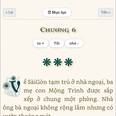
☰ Mục lục
« Lùi
Tiến »
Chương 6
to +
Tối
nhỏ -
❊ ❊ ❊
V
ề SàiGòn tạm trú ở nhà ngoại, ba
mẹ con Mộng Trinh được sắp
xếp ở chung một phòng. Nhà
ông bà ngoại không rộng lắm nhưng có
vườn thoáng mát.