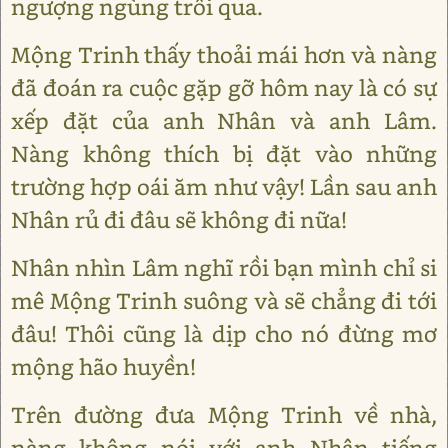
ngượng ngùng trôi qua.
Mộng Trinh thấy thoải mái hơn và nàng
đã đoán ra cuộc gặp gỡ hôm nay là có sự
xếp đặt của anh Nhân và anh Lâm.
Nàng không thích bị đặt vào những
trường hợp oái ăm như vậy! Lần sau anh
Nhân rủ đi đâu sẽ không đi nữa!
Nhân nhìn Lâm nghĩ rồi bạn mình chỉ si
mê Mộng Trinh suông và sẽ chẳng đi tới
đâu! Thôi cũng là dịp cho nó đừng mơ
mộng hão huyền!
Trên đường đưa Mộng Trinh về nhà,
nàng không nói với anh Nhân tiếng