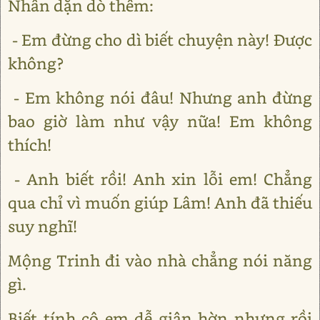
Nhân dặn dò thêm:
- Em đừng cho dì biết chuyện này! Được
không?
- Em không nói đâu! Nhưng anh đừng
bao giờ làm như vậy nữa! Em không
thích!
- Anh biết rồi! Anh xin lỗi em! Chẳng
qua chỉ vì muốn giúp Lâm! Anh đã thiếu
suy nghĩ!
Mộng Trinh đi vào nhà chẳng nói năng
gì.
Biết tính cô em dễ giận hờn nhưng rồi