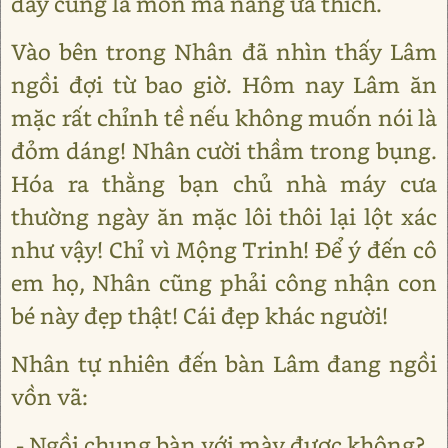
đây cũng là món mà nàng ưa thích.
Vào bên trong Nhân đã nhìn thấy Lâm
ngồi đợi từ bao giờ. Hôm nay Lâm ăn
mặc rất chỉnh tề nếu không muốn nói là
đỏm dáng! Nhân cười thầm trong bụng.
Hóa ra thằng bạn chủ nhà máy cưa
thường ngày ăn mặc lôi thôi lại lột xác
như vậy! Chỉ vì Mộng Trinh! Để ý đến cô
em họ, Nhân cũng phải công nhận con
bé này đẹp thật! Cái đẹp khác người!
Nhân tự nhiên đến bàn Lâm đang ngồi
vồn vã:
- Ngồi chung bàn với mày được không?