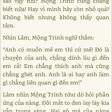
sao vậy nhỉ? Mộng Trinh cũng chẳng
biết nữa! Hay vì mình hãy còn nhỏ quá?
Không biết nhưng không thấy quan
tâm.
Nhìn Lâm, Mộng Trinh nghĩ thầm:
“Anh có muốn mê em thì cứ mê! Đó là
chuyện của anh, chẳng dính líu gì đến
em cả! Em chẳng thích anh mà cũng
chẳng ghét anh. Anh là ai hay anh làm
gì chẳng liên quan gì đến em!”
Lâm nhìn Mộng Trinh như dò hỏi phản
ứng của nàng. Đôi mắt to đen lay láy kia
vẫn trong sáng. Hai gò má của nàng