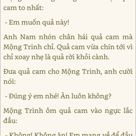
cam to nhất:
- Em muốn quả này!
Anh Nam nhón chân hái quả cam mà
Mộng Trinh chỉ. Quả cam vừa chín tới vì
chỉ xoay nhẹ là quả rời khỏi cành.
Đưa quả cam cho Mộng Trinh, anh cười
nói:
- Đúng ý em nhé! Ăn luôn không?
Mộng Trinh ôm quả cam vào ngực lắc
đầu:
- Không! Không ăn! Em mang về để đầu