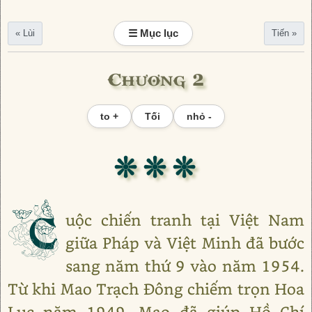
☰ Mục lục
« Lùi
Tiến »
Chương 2
to +
Tối
nhỏ -
❊ ❊ ❊
C
uộc chiến tranh tại Việt Nam
giữa Pháp và Việt Minh đã bước
sang năm thứ 9 vào năm 1954.
Từ khi Mao Trạch Đông chiếm trọn Hoa
Lục năm 1949, Mao đã giúp Hồ Chí