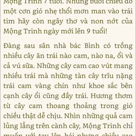
Mộng Trinh 7 tuổi. Nhưng buổi chiều đó
một cơn gió nhẹ thổi mơn man vào trái
tim hãy còn ngây thơ và non nớt của
Mộng Trinh ngày mới lên 9 tuổi!
Đàng sau sân nhà bác Bình có trồng
nhiều cây ăn trái nào cam, nào na, ổi và
cả vú sữa. Những cây cam cao vút mang
nhiều trái mà những tàn cây trĩu nặng
trái cam vàng chín như khoe sắc bên
cạnh cây ổi cũng đầy trái. Hương thơm
từ cây cam thoang thoảng trong gió
chiều thật dễ chịu. Nhìn những quả cam
lủng lẳng trên cành cây, Mộng Trinh chỉ
muốn với tay lên hái nhưng chiều cao