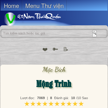
Home
Menu Thư viện
🔍
❤️
🔑
📝
Mặc Bích
Mộng Trinh
Lượt đọc:
7069
|
8
Đánh giá:
10
/10 Sao
★★★★★★★★★★
★★★★★★★★★★