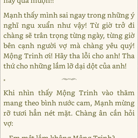
này quá muộn!!
Mạnh thấy mình sai ngay trong những ý
nghĩ ngu xuẩn như vậy! Từ giờ trở đi
chàng sẽ trân trọng từng ngày, từng giờ
bên cạnh người vợ mà chàng yêu quý!
Mộng Trinh ơi! Hãy tha lỗi cho anh! Tha
thứ cho những lầm lỡ dại dột của anh!
*
Khi nhìn thấy Mộng Trinh vào thăm
mang theo bình nước cam, Mạnh mừng
rỡ tươi hẳn nét mặt. Chàng ân cần hỏi
vợ:
- Em mệt lắm không Mộng Trinh?