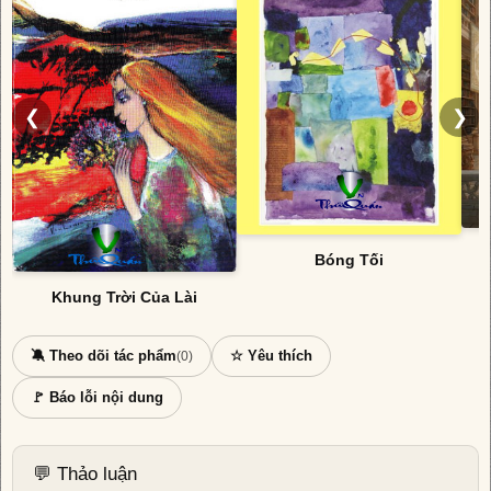
❮
❯
Bóng Tối
Khung Trời Của Lài
🔕 Theo dõi tác phẩm
☆ Yêu thích
(0)
🚩 Báo lỗi nội dung
💬 Thảo luận