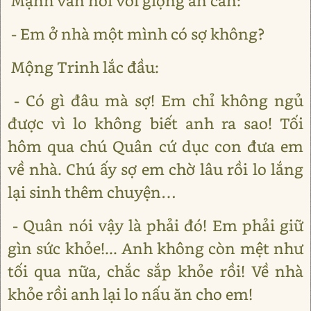
Mạnh vẫn nói với giọng ân cần:
- Em ở nhà một mình có sợ không?
Mộng Trinh lắc đầu:
- Có gì đâu mà sợ! Em chỉ không ngủ
được vì lo không biết anh ra sao! Tối
hôm qua chú Quân cứ dục con đưa em
về nhà. Chú ấy sợ em chờ lâu rồi lo lắng
lại sinh thêm chuyện…
- Quân nói vậy là phải đó! Em phải giữ
gìn sức khỏe!... Anh không còn mệt như
tối qua nữa, chắc sắp khỏe rồi! Về nhà
khỏe rồi anh lại lo nấu ăn cho em!