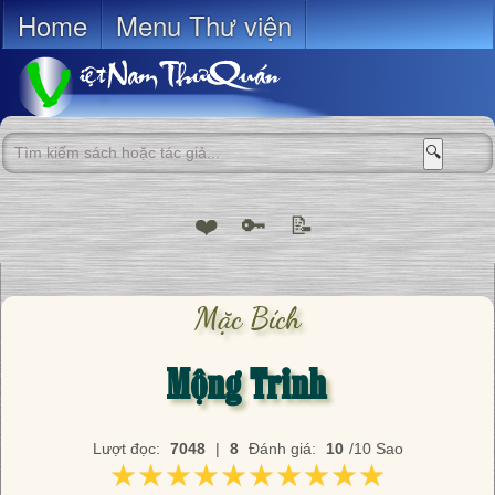
Home
Menu Thư viện
🔍
❤️
🔑
📝
Mặc Bích
Mộng Trinh
Lượt đọc:
7048
|
8
Đánh giá:
10
/10 Sao
★★★★★★★★★★
★★★★★★★★★★