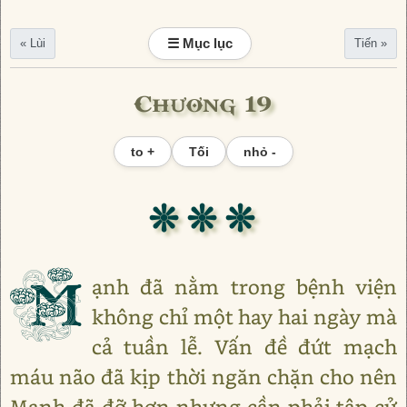
☰ Mục lục
« Lùi
Tiến »
Chương 19
to +
Tối
nhỏ -
❊ ❊ ❊
M
ạnh đã nằm trong bệnh viện
không chỉ một hay hai ngày mà
cả tuần lễ. Vấn đề đứt mạch
máu não đã kịp thời ngăn chặn cho nên
Mạnh đã đỡ hơn nhưng cần phải tập cử