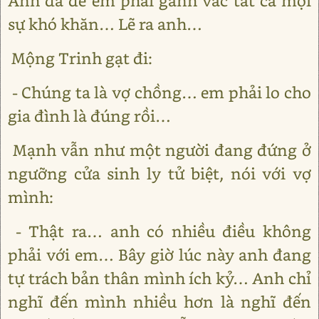
Anh đã để em phải gánh vác tất cả mọi
sự khó khăn… Lẽ ra anh…
Mộng Trinh gạt đi:
- Chúng ta là vợ chồng… em phải lo cho
gia đình là đúng rồi…
Mạnh vẫn như một người đang đứng ở
ngưỡng cửa sinh ly tử biệt, nói với vợ
mình:
- Thật ra… anh có nhiều điều không
phải với em… Bây giờ lúc này anh đang
tự trách bản thân mình ích kỷ… Anh chỉ
nghĩ đến mình nhiều hơn là nghĩ đến