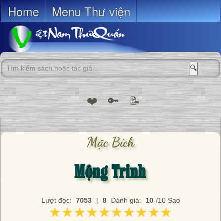
Home
Menu Thư viện
🔍
❤️
🔑
📝
Mặc Bích
Mộng Trinh
Lượt đọc:
7053
|
8
Đánh giá:
10
/10 Sao
★★★★★★★★★★
★★★★★★★★★★