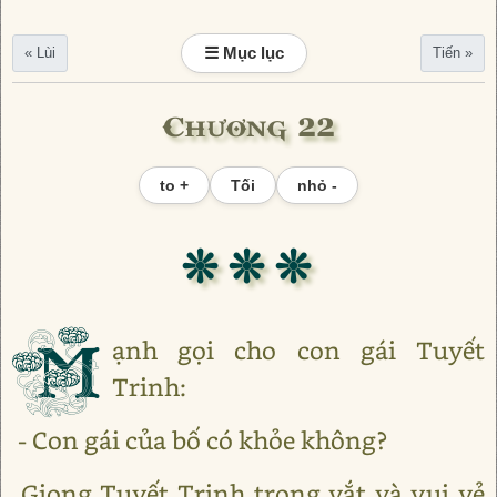
☰ Mục lục
« Lùi
Tiến »
Chương 22
to +
Tối
nhỏ -
❊ ❊ ❊
M
ạnh gọi cho con gái Tuyết
Trinh:
- Con gái của bố có khỏe không?
Giọng Tuyết Trinh trong vắt và vui vẻ