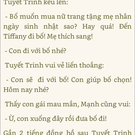
Tuyết Trinh kêu lên:
- Bố muốn mua nữ trang tặng mẹ nhân
ngày sinh nhật sao? Hay quá! Đến
Tiffany đi bố! Mẹ thích sang!
- Con đi với bố nhé?
Tuyết Trinh vui vẻ liến thoắng:
- Con sẽ đi với bố! Con giúp bố chọn!
Hôm nay nhé?
Thấy con gái mau mắn, Mạnh cũng vui:
- Ừ, con xuống đây rồi đưa bố đi!
Gần 2 tiếng đồng hồ sau Tuyết Trinh