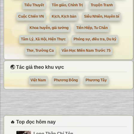
Tiểu Thuyết
Tôn giáo, Chính Trị
Truyện Tranh
Cuộc Chiến VN
Kịch, Kịch bản
Siêu Nhiên, Huyền bí
Khoa huyễn, giả tưởng
Tiên Hiệp, Tu Chân
Tâm Lý, Xã Hội, Hiện Thực
Phóng sự, điều tra, Du ký
Thơ, Trường Ca
Văn Học Miền Nam Trước 75
🌏 Tác giả theo khu vực
Việt Nam
Phương Đông
Phương Tây
🔥 Top đọc hôm nay
Long Thần Chí Tôn