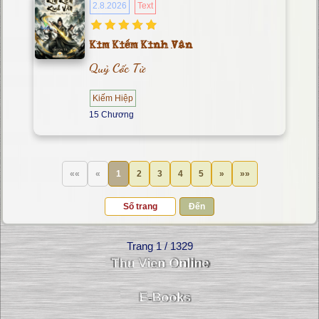
2.8.2026
Text
Kim Kiếm Kinh Vân
Quỷ Cốc Tử
Kiếm Hiệp
15 Chương
««
«
1
2
3
4
5
»
»»
Đến
Trang 1 / 1329