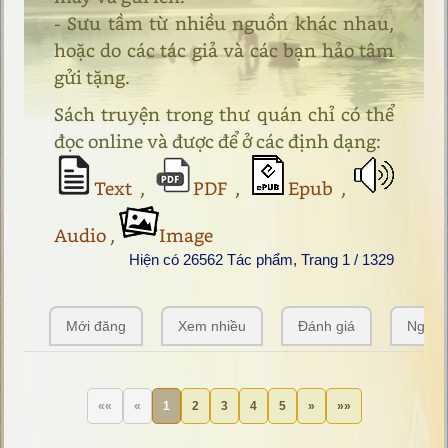
- Sưu tầm từ nhiều nguồn khác nhau,
hoặc do các tác giả và các bạn hảo tâm
gửi tặng.
Sách truyện trong thư quán chỉ có thể
đọc online và được để ở các định dạng:
Text
,
PDF
,
Epub
,
Audio
,
Image
Hiện có 26562 Tác phẩm, Trang 1 / 1329
Mới đăng
Xem nhiều
Đánh giá
Ngẫu 
««
«
1
2
3
4
5
»
»»