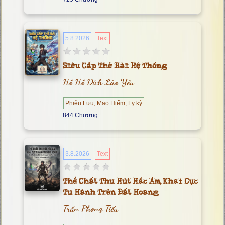
5.8.2026
Text
Siêu Cấp Thẻ Bài Hệ Thống
Hồ Hồ Đích Lão Yêu
Phiêu Lưu, Mạo Hiểm, Ly kỳ
844 Chương
3.8.2026
Text
Thể Chất Thu Hút Hắc Ám, Khai Cục
Tu Hành Trên Đất Hoang
Trần Phong Tiếu