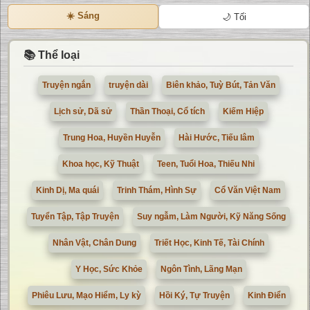
☀️ Sáng
🌙 Tối
📚 Thể loại
Truyện ngắn
truyện dài
Biên khảo, Tuỳ Bút, Tản Văn
Lịch sử, Dã sử
Thần Thoại, Cổ tích
Kiếm Hiệp
Trung Hoa, Huyền Huyễn
Hài Hước, Tiếu lâm
Khoa học, Kỹ Thuật
Teen, Tuổi Hoa, Thiếu Nhi
Kinh Dị, Ma quái
Trinh Thám, Hình Sự
Cổ Văn Việt Nam
Tuyển Tập, Tập Truyện
Suy ngẫm, Làm Người, Kỹ Năng Sống
Nhân Vật, Chân Dung
Triết Học, Kinh Tế, Tài Chính
Y Học, Sức Khỏe
Ngôn Tình, Lãng Mạn
Phiêu Lưu, Mạo Hiểm, Ly kỳ
Hồi Ký, Tự Truyện
Kinh Điển