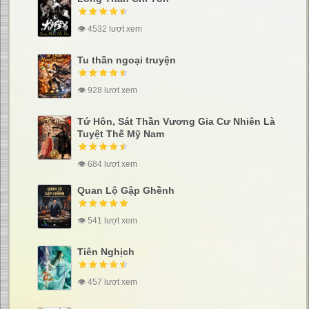
👁 4532 lượt xem
Tu thần ngoại truyện
👁 928 lượt xem
Tứ Hôn, Sát Thần Vương Gia Cư Nhiên Là
Tuyệt Thế Mỹ Nam
👁 684 lượt xem
Quan Lộ Gập Ghềnh
👁 541 lượt xem
Tiên Nghịch
👁 457 lượt xem