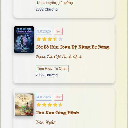
Khoa huyễn, giả tưởng
2882 Chương
3.8.2026
Text
Tôi Sở Hữu Toàn Kỹ Năng Bị Động
Ngao Dạ Cật Bình Quả
Tiên Hiệp, Tu Chân
2065 Chương
4.8.2026
Text
Thứ Nan Tòng Mệnh
Vân Nghê