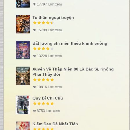
👁 17797 lượt xem
Tu thần ngoại truyện
👁 15799 lượt xem
Bất lương chi niên thiếu khinh cuồng
👁 13228 lượt xem
Xuyên Về Thập Niên 80 Là Bác Sĩ, Không
Phải Thầy Bói
👁 10816 lượt xem
Quỷ Bí Chi Chủ
👁 8753 lượt xem
Kiếm Đạo Đệ Nhất Tiên