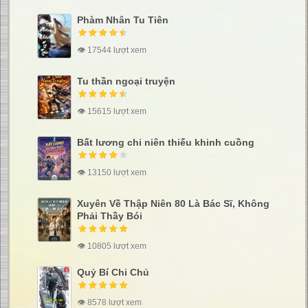
Phàm Nhân Tu Tiên
👁 17544 lượt xem
Tu thần ngoại truyện
👁 15615 lượt xem
Bất lương chi niên thiếu khinh cuồng
👁 13150 lượt xem
Xuyên Về Thập Niên 80 Là Bác Sĩ, Không
Phải Thầy Bói
👁 10805 lượt xem
Quỷ Bí Chi Chủ
👁 8578 lượt xem