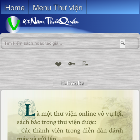
Home
Menu Thư viện
🔍
❤️
🔑
📝
L
à một thư viện online vô vụ lợi,
sách báo trong thư viện được:
- Các thành viên trong diễn đàn đánh
máy và gửi lên.