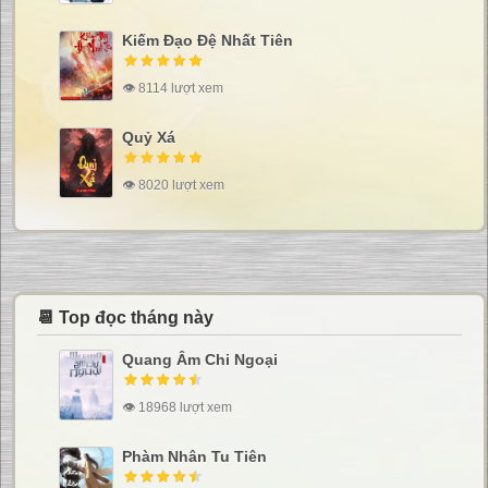
Kiếm Đạo Đệ Nhất Tiên
👁 8114 lượt xem
Quỷ Xá
👁 8020 lượt xem
📆 Top đọc tháng này
Quang Âm Chi Ngoại
👁 18968 lượt xem
Phàm Nhân Tu Tiên