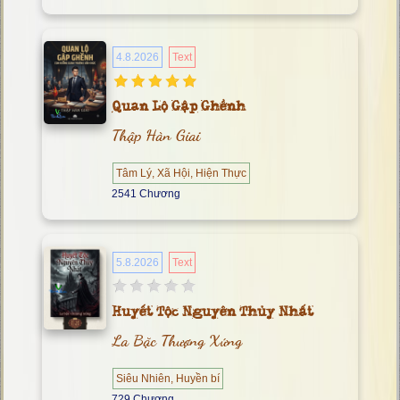
4.8.2026
Text
Quan Lộ Gập Ghềnh
Thập Hàn Giai
Tâm Lý, Xã Hội, Hiện Thực
2541 Chương
5.8.2026
Text
Huyết Tộc Nguyên Thủy Nhất
La Bặc Thượng Xứng
Siêu Nhiên, Huyền bí
729 Chương