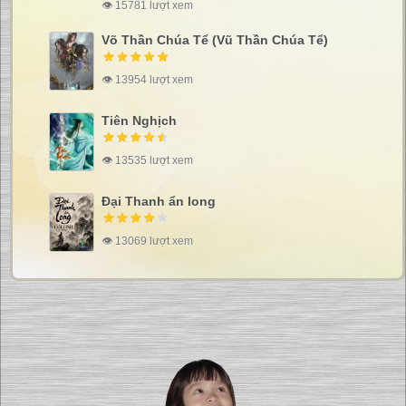
👁 15781 lượt xem
Võ Thần Chúa Tể (Vũ Thần Chúa Tể)
👁 13954 lượt xem
Tiên Nghịch
👁 13535 lượt xem
Đại Thanh ẩn long
👁 13069 lượt xem