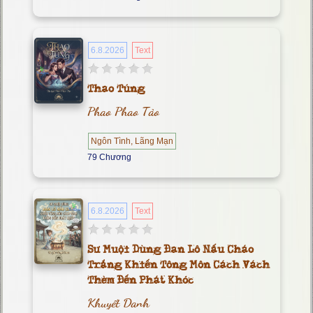
6.8.2026
Text
Thao Túng
Phao Phao Tảo
Ngôn Tình, Lãng Mạn
79 Chương
6.8.2026
Text
Sư Muội Dùng Đan Lô Nấu Cháo
Trắng Khiến Tông Môn Cách Vách
Thèm Đến Phát Khóc
Khuyết Danh