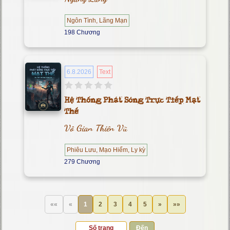
Ngôn Tình, Lãng Mạn
198 Chương
6.8.2026
Text
Hệ Thống Phát Sóng Trực Tiếp Mạt
Thế
Vô Gian Thiên Vũ
Phiêu Lưu, Mạo Hiểm, Ly kỳ
279 Chương
««
«
1
2
3
4
5
»
»»
Đến