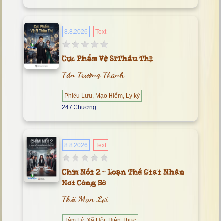
8.8.2026
Text
Cực Phẩm Vệ Sĩ Thấu Thị
Tần Trường Thanh
Phiêu Lưu, Mạo Hiểm, Ly kỳ
247 Chương
8.8.2026
Text
Chìm Nổi 2 - Loạn Thế Giai Nhân
Nơi Công Sở
Thôi Mạn Lợi
Tâm Lý, Xã Hội, Hiện Thực