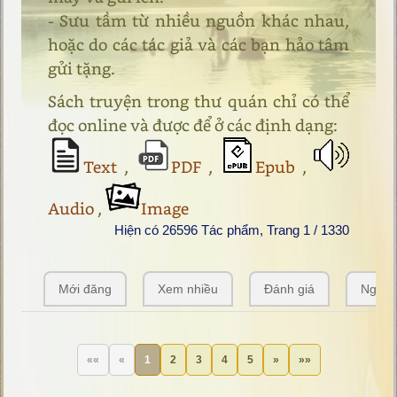
- Sưu tầm từ nhiều nguồn khác nhau,
hoặc do các tác giả và các bạn hảo tâm
gửi tặng.
Sách truyện trong thư quán chỉ có thể
đọc online và được để ở các định dạng:
Text
,
PDF
,
Epub
,
Audio
,
Image
Hiện có 26596 Tác phẩm, Trang 1 / 1330
Mới đăng
Xem nhiều
Đánh giá
Ngẫu 
««
«
1
2
3
4
5
»
»»