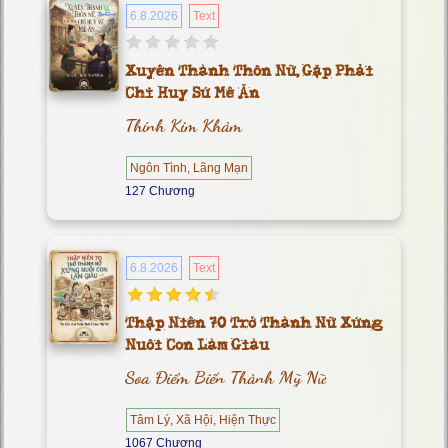
6.8.2026
Text
Xuyên Thành Thôn Nữ, Gặp Phải
Chỉ Huy Sứ Mê Ăn
Thính Kim Khảm
Ngôn Tình, Lãng Mạn
127 Chương
6.8.2026
Text
Thập Niên 70 Trở Thành Nữ Xứng
Nuôi Con Làm Giàu
Soa Điểm Biến Thành Mỹ Nữ
Tâm Lý, Xã Hội, Hiện Thực
1067 Chương