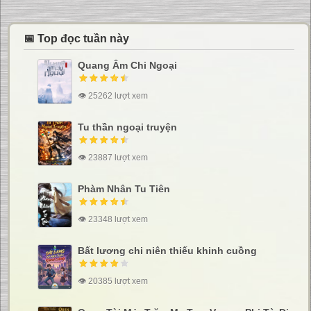
📅 Top đọc tuần này
Quang Âm Chi Ngoại
👁 25262 lượt xem
Tu thần ngoại truyện
👁 23887 lượt xem
Phàm Nhân Tu Tiên
👁 23348 lượt xem
Bất lương chi niên thiếu khinh cuồng
👁 20385 lượt xem