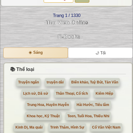
Trang 1 / 1330
☀️ Sáng
🌙 Tối
📚 Thể loại
Truyện ngắn
truyện dài
Biên khảo, Tuỳ Bút, Tản Văn
Lịch sử, Dã sử
Thần Thoại, Cổ tích
Kiếm Hiệp
Trung Hoa, Huyền Huyễn
Hài Hước, Tiếu lâm
Khoa học, Kỹ Thuật
Teen, Tuổi Hoa, Thiếu Nhi
Kinh Dị, Ma quái
Trinh Thám, Hình Sự
Cổ Văn Việt Nam