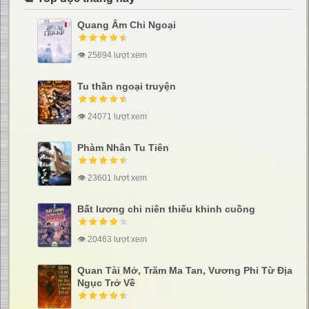
Quang Âm Chi Ngoại
👁 25694 lượt xem
Tu thần ngoại truyện
👁 24071 lượt xem
Phàm Nhân Tu Tiên
👁 23601 lượt xem
Bất lương chi niên thiếu khinh cuồng
👁 20463 lượt xem
Quan Tài Mở, Trăm Ma Tan, Vương Phi Từ Địa
Ngục Trở Về