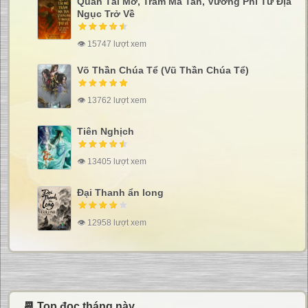
Quan Tài Mở, Trăm Ma Tan, Vương Phi Từ Địa
Ngục Trở Về
👁 15747 lượt xem
Võ Thần Chúa Tể (Vũ Thần Chúa Tể)
👁 13762 lượt xem
Tiên Nghịch
👁 13405 lượt xem
Đại Thanh ẩn long
👁 12958 lượt xem
📆 Top đọc tháng này