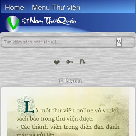
Home
Menu Thư viện
🔍
❤️
🔑
📝
L
à một thư viện online vô vụ lợi,
sách báo trong thư viện được:
- Các thành viên trong diễn đàn đánh
máy và gửi lên.