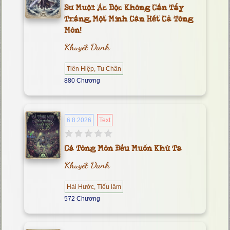
Sư Muội Ác Độc Không Cần Tẩy
Trắng, Một Mình Cân Hết Cả Tông
Môn!
Khuyết Danh
Tiên Hiệp, Tu Chân
880 Chương
6.8.2026
Text
Cả Tông Môn Đều Muốn Khử Ta
Khuyết Danh
Hài Hước, Tiếu lâm
572 Chương