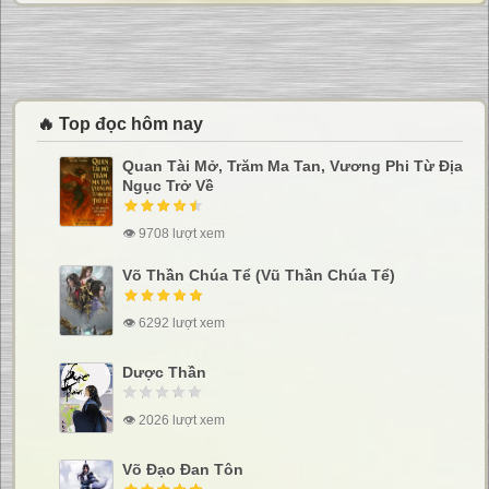
🔥 Top đọc hôm nay
Quan Tài Mở, Trăm Ma Tan, Vương Phi Từ Địa
Ngục Trở Về
👁 9708 lượt xem
Võ Thần Chúa Tể (Vũ Thần Chúa Tể)
👁 6292 lượt xem
Dược Thần
👁 2026 lượt xem
Võ Đạo Đan Tôn