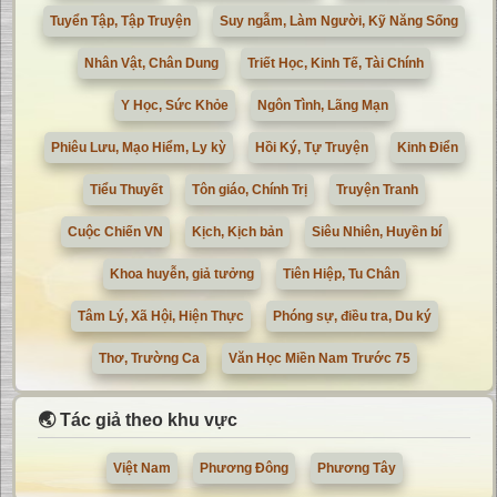
Tuyển Tập, Tập Truyện
Suy ngẫm, Làm Người, Kỹ Năng Sống
Nhân Vật, Chân Dung
Triết Học, Kinh Tế, Tài Chính
Y Học, Sức Khỏe
Ngôn Tình, Lãng Mạn
Phiêu Lưu, Mạo Hiểm, Ly kỳ
Hồi Ký, Tự Truyện
Kinh Điển
Tiểu Thuyết
Tôn giáo, Chính Trị
Truyện Tranh
Cuộc Chiến VN
Kịch, Kịch bản
Siêu Nhiên, Huyền bí
Khoa huyễn, giả tưởng
Tiên Hiệp, Tu Chân
Tâm Lý, Xã Hội, Hiện Thực
Phóng sự, điều tra, Du ký
Thơ, Trường Ca
Văn Học Miền Nam Trước 75
🌏 Tác giả theo khu vực
Việt Nam
Phương Đông
Phương Tây