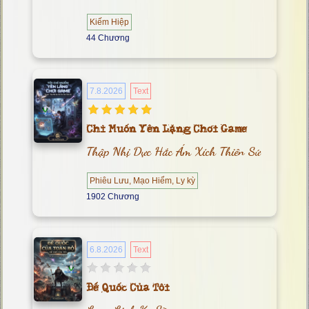
Kiếm Hiệp
44 Chương
7.8.2026
Text
Chỉ Muốn Yên Lặng Chơi Game
Thập Nhị Dực Hắc Ám Xích Thiên Sứ
Phiêu Lưu, Mạo Hiểm, Ly kỳ
1902 Chương
6.8.2026
Text
Đế Quốc Của Tôi