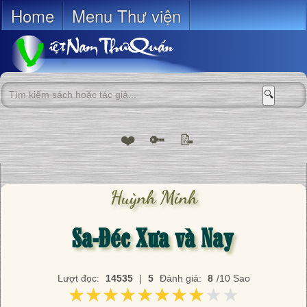
Home
Menu Thư viện
🔍
❤️
🔑
📝
Huỳnh Minh
Sa-Đéc Xưa và Nay
Lượt đọc:
14535
|
5
Đánh giá:
8
/10 Sao
★★★★★★★★★★
★★★★★★★★★★