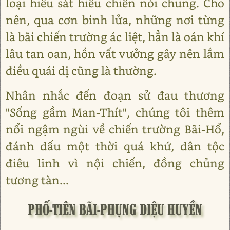
loại hiếu sát hiếu chiến nói chung. Cho
nên, qua cơn binh lửa, những nơi từng
là bãi chiến trường ác liệt, hẳn là oán khí
lâu tan oan, hồn vất vưởng gây nên lắm
điều quái dị cũng là thường.
Nhân nhắc đến đoạn sử đau thương
"Sống gầm Man-Thít", chúng tôi thêm
nổi ngậm ngùi về chiến trường Bãi-Hổ,
đánh dấu một thời quá khứ, dân tộc
điêu linh vì nội chiến, đồng chủng
tương tàn...
PHỐ-TIÊN BÃI-PHỤNG DIỆU HUYỀN