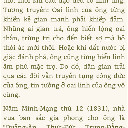
thờ, mỗi khi cầu đạo đều có linh ứng.
Tương truyền: Oai linh của ông từng
khiến kẻ gian manh phải khiếp đảm.
Những ai gian trá, ông hiển lộng oai
thần, trừng trị cho đến biết sợ mà bỏ
thói ác mới thôi. Hoặc khi đất nước bị
giặc đánh phá, ông cũng từng hiển linh
âm phù mặc trợ. Do đó, dân gian trải
qua các đời vẫn truyền tụng công đức
của ông, tin tưởng ở oai linh của ông vô
cùng.
Năm Minh-Mạng thứ 12 (1831), nhà
vua ban sắc gia phong cho ông là
"Quảng-Ân Thực-Đức Trung-Đẳng-