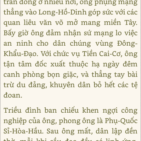
trấn đóng ở nhiều nơi, ông phụng mạng
thẳng vào Long-Hồ-Dinh góp sức với các
quan liêu văn võ mở mang miền Tây.
Bấy giờ ông đảm nhận sứ mạng lo việc
an ninh cho dân chúng vùng Đông-
Khẩu-Đạo. Với chức vụ Tiền Cai-Cơ, ông
tận tâm đốc xuất thuộc hạ ngày đêm
canh phòng bọn giặc, và thẳng tay bài
trừ du đảng, khuyên dân bỏ hết các tệ
đoan.
Triều đình ban chiếu khen ngợi công
nghiệp của ông, phong ông là Phụ-Quốc
Sỉ-Hòa-Hầu. Sau ông mất, dân lập đền