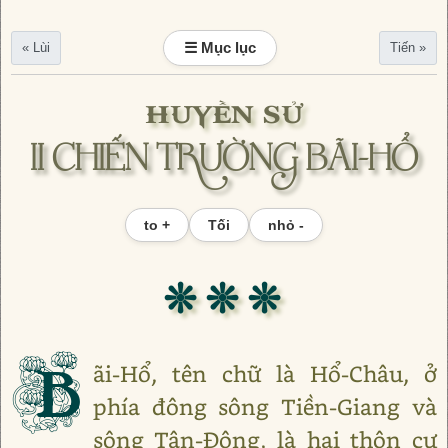
☰ Mục lục
« Lùi
Tiến »
HUYỀN SỬ
II CHIẾN TRƯỜNG BÃI-HỔ
to +
Tối
nhỏ -
❊ ❊ ❊
B
ãi-Hổ, tên chữ là Hổ-Châu, ở
phía đông sông Tiền-Giang và
sông Tân-Đông, là hai thôn cư