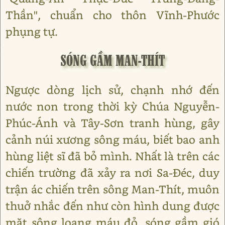
Thần", chuẩn cho thôn Vĩnh-Phước
phụng tự.
SÓNG GẦM MAN-THÍT
Ngược dòng lịch sử, chạnh nhớ đến
nước non trong thời kỳ Chúa Nguyễn-
Phúc-Ánh và Tây-Sơn tranh hùng, gây
cảnh núi xương sông máu, biết bao anh
hùng liệt sĩ đã bỏ mình. Nhất là trên các
chiến trường đã xảy ra nơi Sa-Đéc, duy
trận ác chiến trên sông Man-Thít, muôn
thuở nhắc đến như còn hình dung được
mặt sông loang máu đỏ, sóng gầm gió