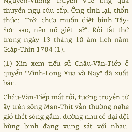
Nguyễn-Vương truyền vực ông qua
thuyền ngự cứu cấp. Ông tỉnh lại, thổn
thức: "Trời chưa muốn diệt binh Tây-
Sơn sao, nên nỡ giết ta?". Rồi tắt thở
trong ngày 13 tháng 10 âm lịch năm
Giáp-Thìn 1784 (1).
(1) Xin xem tiểu sử Châu-Văn-Tiếp ở
quyển "Vĩnh-Long Xưa và Nay" đã xuất
bản.
Châu-Văn-Tiếp mất rồi, tương truyền từ
ấy trên sông Man-Thít vẫn thường nghe
gió thét sóng gầm, dường như có đại đội
hùng binh đang xung sát với nhau.