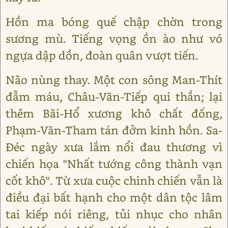
Hồn ma bóng quế chập chờn trong
sương mù. Tiếng vọng ồn ào như vó
ngựa dập dồn, đoàn quân vượt tiến.
Não nùng thay. Một con sông Man-Thít
đẫm máu, Châu-Văn-Tiếp qui thần; lại
thêm Bãi-Hổ xương khô chất đống,
Phạm-Văn-Tham tán đởm kinh hồn. Sa-
Đéc ngày xưa lắm nổi đau thương vì
chiến họa "Nhất tướng công thành vạn
cốt khô". Từ xưa cuộc chinh chiến vẫn là
điều đại bất hạnh cho một dân tộc lâm
tai kiếp nói riêng, tủi nhục cho nhân