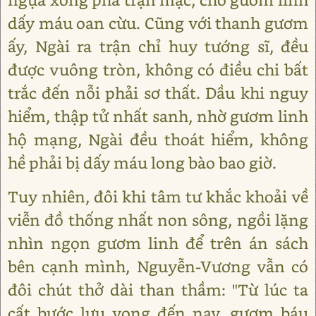
dấy máu oan cừu. Cũng với thanh gươm
ấy, Ngài ra trận chỉ huy tướng sĩ, đều
được vuông tròn, không có điều chi bất
trắc đến nỗi phải sơ thất. Dầu khi nguy
hiểm, thập tử nhất sanh, nhờ gươm linh
hộ mạng, Ngài đều thoát hiểm, không
hề phải bị dấy máu long bào bao giờ.
Tuy nhiên, đôi khi tâm tư khắc khoải về
viễn đồ thống nhất non sông, ngồi lặng
nhìn ngọn gươm linh để trên án sách
bên cạnh mình, Nguyễn-Vương vẫn có
đôi chút thở dài than thầm: "Từ lúc ta
cất bước lưu vọng đến nay, gươm báu