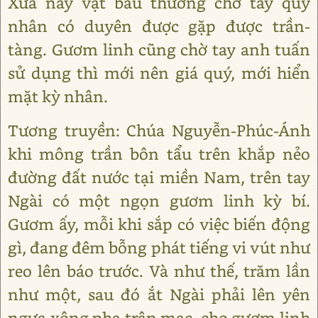
Xưa nay vật báu thường chờ tay quý
nhân có duyên được gặp được trần-
tàng. Gươm linh cũng chờ tay anh tuấn
sử dụng thì mới nên giá quý, mới hiển
mặt kỳ nhân.
Tương truyền: Chúa Nguyễn-Phúc-Ánh
khi mông trần bôn tẩu trên khắp nẻo
đường đất nước tại miền Nam, trên tay
Ngài có một ngọn gươm linh kỳ bí.
Gươm ấy, mỗi khi sắp có việc biến động
gì, đang đêm bỗng phát tiếng vi vút như
reo lên báo trước. Và như thế, trăm lần
như một, sau đó ắt Ngài phải lên yên
ngựa xông pha trận mạc, cho gươm linh