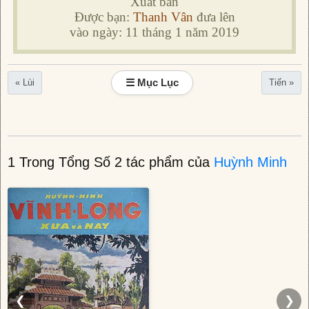
Xuất bản
Được bạn:
Thanh Vân
đưa lên
vào ngày: 11 tháng 1 năm 2019
☰ Mục Lục
« Lùi
Tiến »
1 Trong Tổng Số 2 tác phẩm của
Huỳnh Minh
❮
❯