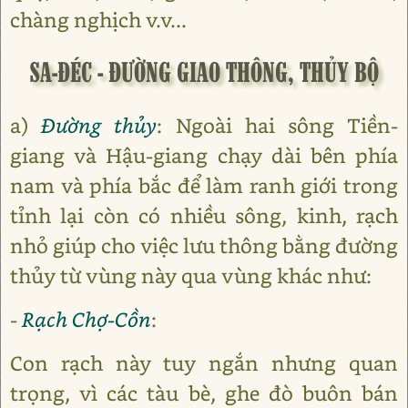
chàng nghịch v.v...
SA-ĐÉC - ĐƯỜNG GIAO THÔNG, THỦY BỘ
a)
Đường thủy
: Ngoài hai sông Tiền-
giang và Hậu-giang chạy dài bên phía
nam và phía bắc để làm ranh giới trong
tỉnh lại còn có nhiều sông, kinh, rạch
nhỏ giúp cho việc lưu thông bằng đường
thủy từ vùng này qua vùng khác như:
-
Rạch Chợ-Cồn
:
Con rạch này tuy ngắn nhưng quan
trọng, vì các tàu bè, ghe đò buôn bán