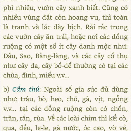
phì nhiêu, vườn cây xanh biết. Cũng có
nhiều vùng đất còn hoang vu, thì toàn
là tranh và lác dày bịch. Rải rác trong
các vườn cây ăn trái, hoặc nơi các đồng
ruộng có một số ít cây danh mộc như:
Dầu, Sao, Bằng-lăng, và các cây cổ thụ
như cây đa, cây bồ-đề thường có tại các
chùa, đình, miếu v.v...
b)
Cầm thú
: Ngoài số gia súc đủ dùng
như: trâu, bò, heo, chó, gà, vịt, ngỗng
v.v... tại các đồng ruộng còn có chồn,
trăn, rắn, rùa. Về các loài chim thì kể: cò,
quạ, dều, le-le, gà nước, óc cao, vò vẻ,