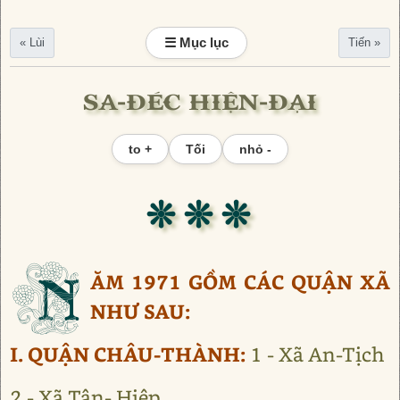
☰ Mục lục
« Lùi
Tiến »
SA-ĐÉC HIỆN-ĐẠI
to +
Tối
nhỏ -
❊ ❊ ❊
N
ĂM 1971 GỒM CÁC QUẬN XÃ
NHƯ SAU:
I. QUẬN CHÂU-THÀNH:
1 - Xã An-Tịch
2 - Xã Tân- Hiệp