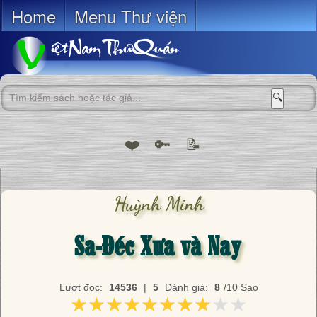
Home
Menu Thư viện
🔍
❤️
🔑
📝
Huỳnh Minh
Sa-Đéc Xưa và Nay
Lượt đọc:
14536
|
5
Đánh giá:
8
/10 Sao
★★★★★★★★★★
★★★★★★★★★★