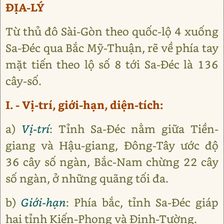
ĐỊA-LÝ
Từ thủ đô Sài-Gòn theo quốc-lộ 4 xuống
Sa-Đéc qua Bắc Mỹ-Thuận, rẽ về phía tay
mặt tiến theo lộ số 8 tới Sa-Đéc là 136
cây-số.
I. - Vị-trí, giới-hạn, diện-tích:
a)
Vị-trí
: Tỉnh Sa-Đéc nằm giữa Tiền-
giang và Hậu-giang, Đông-Tây ước độ
36 cây số ngàn, Bắc-Nam chừng 22 cây
số ngàn, ở những quãng tối đa.
b)
Giới-hạn
: Phía bắc, tỉnh Sa-Đéc giáp
hai tỉnh Kiến-Phong và Định-Tường.