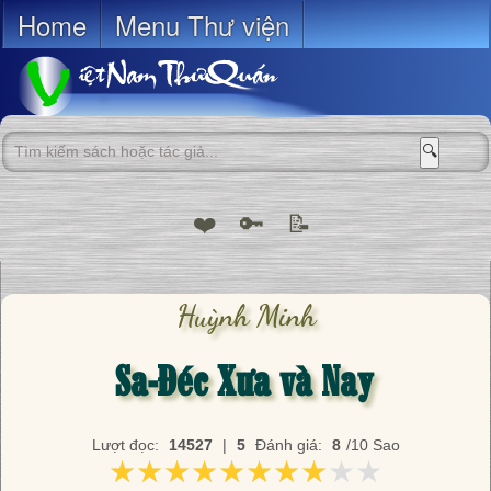
Home
Menu Thư viện
🔍
❤️
🔑
📝
Huỳnh Minh
Sa-Đéc Xưa và Nay
Lượt đọc:
14527
|
5
Đánh giá:
8
/10 Sao
★★★★★★★★★★
★★★★★★★★★★