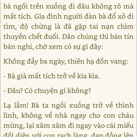
bà ngồi trên xuồng đi đâu không rõ mà
mất tích. Gia đình người đàn bà đổ xô đi
tìm, độ chừng là đã gặp tai nạn chìm
thuyền chết đuối. Dân chúng thì bán tín
bán nghi, chờ xem có sự gì đây:
Không đầy ba ngày, thiên hạ đồn vang:
- Bà già mất tích trở về kia kìa.
- Đâu? Có chuyện gì không?
Lạ lắm! Bà ta ngồi xuồng trở về thình
lình, không về nhà ngay cho con cháu
mừng, lại xăm xăm đi ngay vào cái miếu
đối diện với con rạch làng, đạp đồng lên