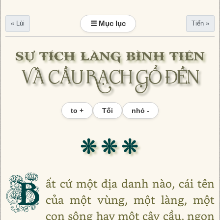
☰ Mục lục
« Lùi
Tiến »
SỰ TÍCH LÀNG BÌNH TIÊN
VÀ CẦU RẠCH GỔ ĐỀN
to +
Tối
nhỏ -
❊ ❊ ❊
B
ất cứ một địa danh nào, cái tên
của một vùng, một làng, một
con sông hay một cây cầu, ngọn