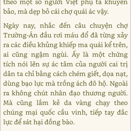
theo một số người Việt phụ tá khuyên
bảo, mà dẹp bỏ cái chợ quái ác vậy.
Ngày nay, nhắc đến câu chuyện chợ
Trường-Án đầu rơi máu đổ đã từng xảy
ra các điều khủng khiếp ma quái kể trên,
ai cũng ngậm ngùi. Ấy là một chứng
tích nói lên sự ác tâm của người cai trị
dân ta chỉ bằng cách chém giết, dọa nạt,
dùng bạo lực mà trồng ách đô hộ. Ngoài
ra không chút nhân đạo thương người.
Mà cũng lắm kẻ da vàng chạy theo
chúng mại quốc cầu vinh, tiếp tay đắc
lực để sát hại đồng bào.