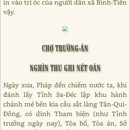
in vào trí óc của người dân xã Bình-Tiên
vậy.
CHỢ TRƯỜNG-ÁN
NGHÌN THU GHI NÉT OÁN
Ngày xưa, Pháp đến chiếm nước ta, khi
đánh lấy Tỉnh Sa-Đéc lập khu hành
chánh mé bên kia cầu sắt làng Tân-Qui-
Đông, có dinh Tham biện (như Tỉnh
trưởng ngày nay), Tòa bố, Tòa án, Sở