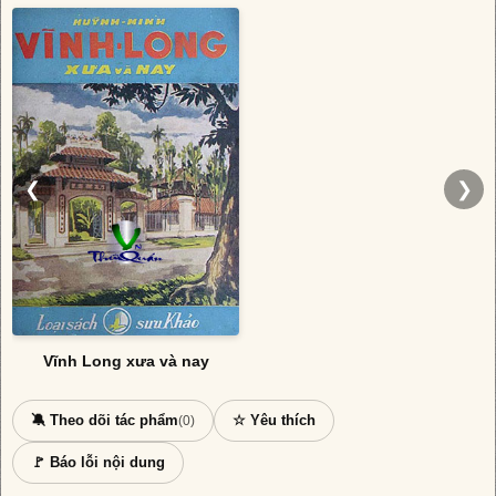
❮
❯
Vĩnh Long xưa và nay
🔕 Theo dõi tác phẩm
☆ Yêu thích
(0)
🚩 Báo lỗi nội dung