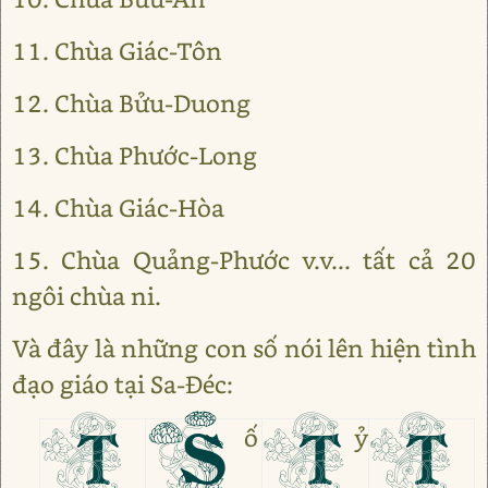
11. Chùa Giác-Tôn
12. Chùa Bửu-Duong
13. Chùa Phước-Long
14. Chùa Giác-Hòa
15. Chùa Quảng-Phước v.v... tất cả 20
ngôi chùa ni.
Và đây là những con số nói lên hiện tình
đạo giáo tại Sa-Đéc:
T
S
T
T
ố
ỷ