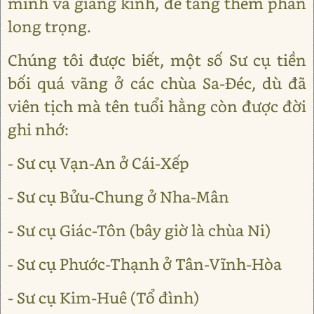
minh và giảng kinh, để tăng thêm phần
long trọng.
Chúng tôi được biết, một số Sư cụ tiền
bối quá vãng ở các chùa Sa-Đéc, dù đã
viên tịch mà tên tuổi hằng còn được đời
ghi nhớ:
- Sư cụ Vạn-An ở Cái-Xếp
- Sư cụ Bửu-Chung ở Nha-Mân
- Sư cụ Giác-Tôn (bây giờ là chùa Ni)
- Sư cụ Phước-Thạnh ở Tân-Vĩnh-Hòa
- Sư cụ Kim-Huê (Tổ đình)