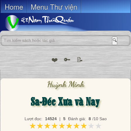
Home
Menu Thư viện
🔍
❤️
🔑
📝
Huỳnh Minh
Sa-Đéc Xưa và Nay
Lượt đọc:
14524
|
5
Đánh giá:
8
/10 Sao
★★★★★★★★★★
★★★★★★★★★★