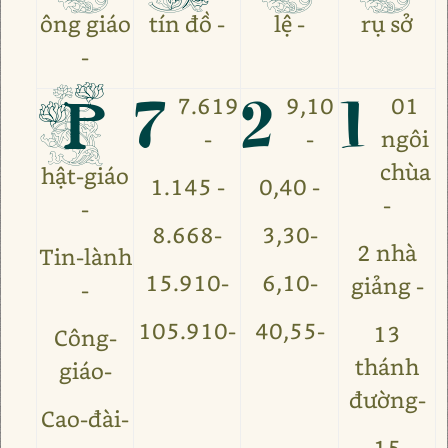
ông giáo
tín đồ -
lệ -
rụ sở
-
P
7
2
1
7.619
9,10
01
-
-
ngôi
chùa
hật-giáo
1.145 -
0,40 -
-
-
8.668-
3,30-
2 nhà
Tin-lành
15.910-
6,10-
giảng -
-
105.910-
40,55-
13
Công-
thánh
giáo-
đường-
Cao-đài-
15