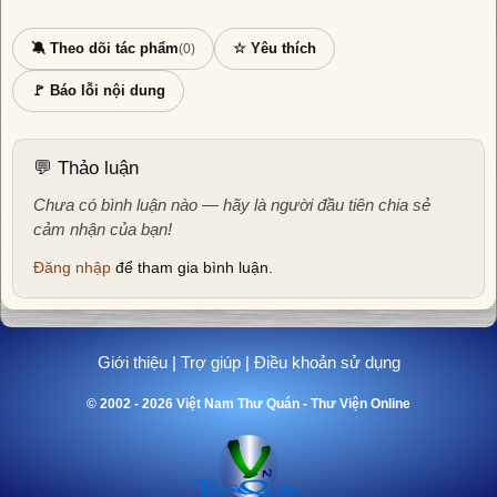
🔕 Theo dõi tác phẩm
☆ Yêu thích
(0)
🚩 Báo lỗi nội dung
💬 Thảo luận
Chưa có bình luận nào — hãy là người đầu tiên chia sẻ
cảm nhận của bạn!
Đăng nhập
để tham gia bình luận.
Giới thiệu
|
Trợ giúp
|
Điều khoản sử dụng
© 2002 - 2026 Việt Nam Thư Quán - Thư Viện Online