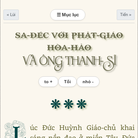
☰ Mục lục
« Lùi
Tiến »
SA-ĐÉC VỚI PHẬT-GIÁO
HÒA-HẢO
VÀ ÔNG THANH-SĨ
to +
Tối
nhỏ -
❊ ❊ ❊
L
úc Đức Huỳnh Giáo-chủ khai
sáng nền đạo ở miền Tây, Đức