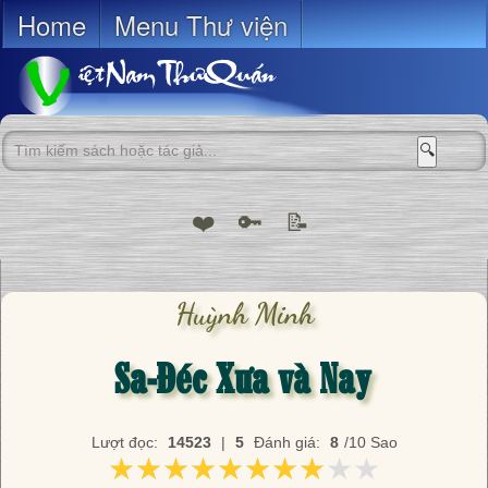
Home
Menu Thư viện
🔍
❤️
🔑
📝
Huỳnh Minh
Sa-Đéc Xưa và Nay
Lượt đọc:
14523
|
5
Đánh giá:
8
/10 Sao
★★★★★★★★★★
★★★★★★★★★★