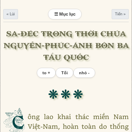
☰ Mục lục
« Lùi
Tiến »
SA-ĐÉC TRONG THỜI CHÚA
NGUYỄN-PHÚC-ÁNH BÔN BA
TẨU QUỐC
to +
Tối
nhỏ -
❊ ❊ ❊
C
ông lao khai thác miền Nam
Việt-Nam, hoàn toàn do thống