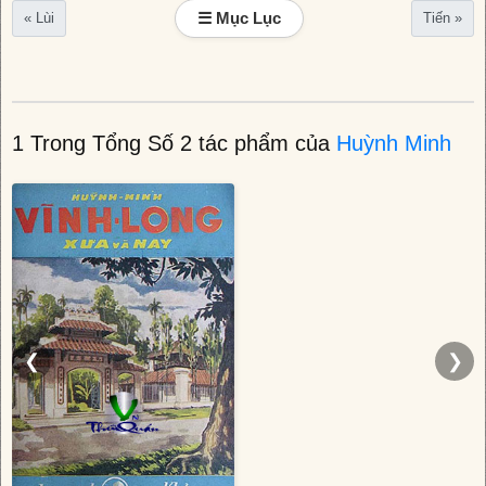
☰ Mục Lục
« Lùi
Tiến »
1 Trong Tổng Số 2 tác phẩm của
Huỳnh Minh
❮
❯