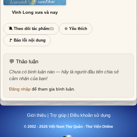
Vĩnh Long xưa và nay
🔕 Theo dõi tác phẩm
☆ Yêu thích
(0)
🚩 Báo lỗi nội dung
💬 Thảo luận
Chưa có bình luận nào — hãy là người đầu tiên chia sẻ
cảm nhận của bạn!
Đăng nhập
để tham gia bình luận.
Giới thiệu
|
Trợ giúp
|
Điều khoản sử dụng
© 2002 - 2026 Việt Nam Thư Quán - Thư Viện Online