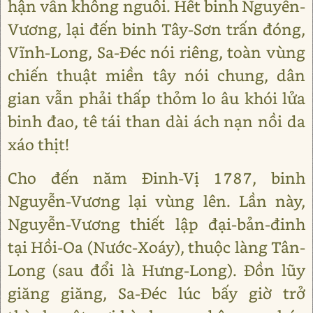
hận vẫn không nguôi. Hết binh Nguyễn-
Vương, lại đến binh Tây-Sơn trấn đóng,
Vĩnh-Long, Sa-Đéc nói riêng, toàn vùng
chiến thuật miền tây nói chung, dân
gian vẫn phải thấp thỏm lo âu khói lửa
binh đao, tê tái than dài ách nạn nồi da
xáo thịt!
Cho đến năm Đinh-Vị 1787, binh
Nguyễn-Vương lại vùng lên. Lần này,
Nguyễn-Vương thiết lập đại-bản-đinh
tại Hồi-Oa (Nước-Xoáy), thuộc làng Tân-
Long (sau đổi là Hưng-Long). Đồn lũy
giăng giăng, Sa-Đéc lúc bấy giờ trở