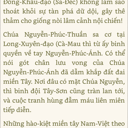
Đông-Khẩu-đạo (Sa-Đéc) không làm sao
thoát khỏi sự tàn phá dữ dội, gây thê
thảm cho giống nòi lâm cảnh nội chiến!
Chúa Nguyễn-Phúc-Thuần sa cơ tại
Long-Xuyên-đạo (Cà-Mau thì từ ấy binh
quyền về tay Nguyễn-Phúc-Ánh. Có thể
nói gót chân lưu vong của Chúa
Nguyễn-Phúc-Ánh đã dẫm khắp đất đai
miền Tây. Nơi đâu có mặt Chúa Nguyễn,
thì binh đội Tây-Sơn cũng tràn lan tới,
và cuộc tranh hùng đẫm máu liên miên
tiếp diễn.
Những hào-kiệt miền tây Nam-Việt theo