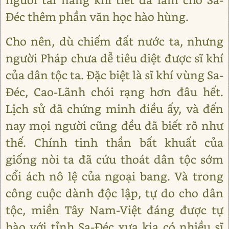
Đéc thêm phần văn học hào hùng.
Cho nên, dù chiếm đất nước ta, nhưng
người Pháp chưa dễ tiêu diệt được sĩ khí
của dân tộc ta. Đặc biệt là sĩ khí vùng Sa-
Đéc, Cao-Lãnh chói rạng hơn đâu hết.
Lịch sử đã chứng minh điều ấy, và đến
nay mọi người cũng đều đã biết rõ như
thế. Chính tinh thần bất khuất của
giống nòi ta đã cứu thoát dân tộc sớm
cổi ách nô lệ của ngoại bang. Và trong
công cuộc dành độc lập, tự do cho dân
tộc, miền Tây Nam-Việt đáng được tự
hào với tỉnh Sa-Đéc xưa kia có nhiều sĩ