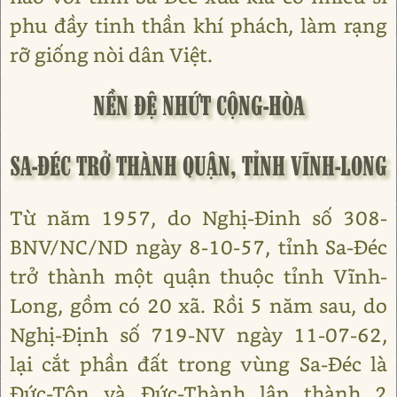
phu đầy tinh thần khí phách, làm rạng
rỡ giống nòi dân Việt.
NỀN ĐỆ NHỨT CỘNG-HÒA
SA-ĐÉC TRỞ THÀNH QUẬN, TỈNH VĨNH-LONG
Từ năm 1957, do Nghị-Đinh số 308-
BNV/NC/ND ngày 8-10-57, tỉnh Sa-Đéc
trở thành một quận thuộc tỉnh Vĩnh-
Long, gồm có 20 xã. Rồi 5 năm sau, do
Nghị-Định số 719-NV ngày 11-07-62,
lại cắt phần đất trong vùng Sa-Đéc là
Đức-Tôn và Đức-Thành lập thành 2