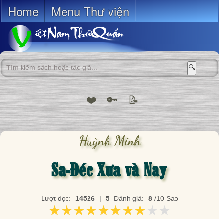
Home
Menu Thư viện
🔍
❤️
🔑
📝
Huỳnh Minh
Sa-Đéc Xưa và Nay
Lượt đọc:
14526
|
5
Đánh giá:
8
/10 Sao
★★★★★★★★★★
★★★★★★★★★★