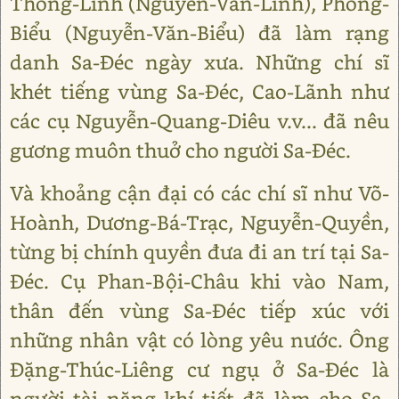
Thống-Linh (Nguyễn-Văn-Linh), Phòng-
Biểu (Nguyễn-Văn-Biểu) đã làm rạng
danh Sa-Đéc ngày xưa. Những chí sĩ
khét tiếng vùng Sa-Đéc, Cao-Lãnh như
các cụ Nguyễn-Quang-Diêu v.v... đã nêu
gương muôn thuở cho người Sa-Đéc.
Và khoảng cận đại có các chí sĩ như Võ-
Hoành, Dương-Bá-Trạc, Nguyễn-Quyền,
từng bị chính quyền đưa đi an trí tại Sa-
Đéc. Cụ Phan-Bội-Châu khi vào Nam,
thân đến vùng Sa-Đéc tiếp xúc với
những nhân vật có lòng yêu nước. Ông
Đặng-Thúc-Liêng cư ngụ ở Sa-Đéc là
người tài năng khí tiết đã làm cho Sa-