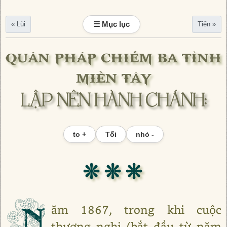
☰ Mục lục
« Lùi
Tiến »
QUÂN PHÁP CHIẾM BA TỈNH
MIỀN TÂY
LẬP NÊN HÀNH CHÁNH:
to +
Tối
nhỏ -
❊ ❊ ❊
N
ăm 1867, trong khi cuộc
thương nghị (bắt đầu từ năm