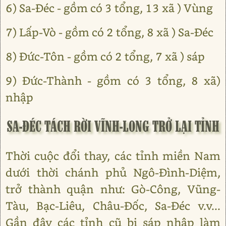
6) Sa-Đéc - gồm có 3 tổng, 13 xã ) Vùng
7) Lấp-Vò - gồm có 2 tổng, 8 xã ) Sa-Đéc
8) Đức-Tôn - gồm có 2 tổng, 7 xã ) sáp
9) Đức-Thành - gồm có 3 tổng, 8 xã)
nhập
SA-ĐÉC TÁCH RỜI VĨNH-LONG TRỞ LẠI TỈNH
Thời cuộc đổi thay, các tỉnh miền Nam
dưới thời chánh phủ Ngô-Đình-Diệm,
trở thành quận như: Gò-Công, Vũng-
Tàu, Bạc-Liêu, Châu-Đốc, Sa-Đéc v.v...
Gần đây các tỉnh cũ bị sáp nhập làm