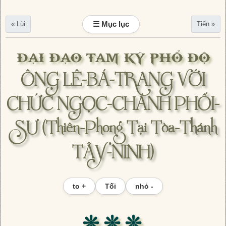
☰ Mục lục
« Lùi
Tiến »
ĐẠI ĐẠO TAM KỲ PHỔ ĐỘ
ÔNG LÊ-BÁ-TRANG VỚI
CHỨC NGỌC-CHÁNH PHỐI-
SƯ (Thiên-Phong Tại Tòa-Thánh
TÂY-NINH)
to +
Tối
nhỏ -
❊ ❊ ❊