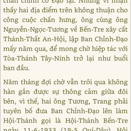
chấn chỉnh cơ Đạo lại. Nhưng vì nhận
thấy hai địa điểm trên không thuận cho
công cuộc chấn hưng, ông cùng ông
Nguyễn-Ngọc-Tương về Bến-Tre xây cất
Thánh-Thất An-Hội, lập Ban Chỉnh-Đạo
mấy năm qua, để mong chờ hiệp tác với
Tòa-Thánh Tây-Ninh trở lại như buổi
ban đầu.
Năm tháng đợi chờ vẫn trôi qua không
hàn gắn được sự thông cảm giữa đôi
bên, vì thế, hai ông Tương, Trang phải
tuyên bố đưa Ban Chỉnh-Đạo lên làm
Hội-Thánh gọi là Hội-Thánh Bến-Tre
ngày 11-6-1933 (19-5 Quí-Dậu). Hội