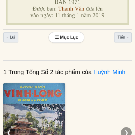
BẢN 1971
Được bạn:
Thanh Vân
đưa lên
vào ngày: 11 tháng 1 năm 2019
☰ Mục Lục
« Lùi
Tiến »
1 Trong Tổng Số 2 tác phẩm của
Huỳnh Minh
❮
❯