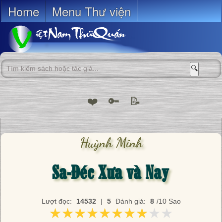
Home
Menu Thư viện
🔍
❤️
🔑
📝
Huỳnh Minh
Sa-Đéc Xưa và Nay
Lượt đọc:
14532
|
5
Đánh giá:
8
/10 Sao
★★★★★★★★★★
★★★★★★★★★★