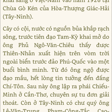
Chùa Gò Kén của Hòa-Thượng Giác-Hải
(Tây-Ninh).
Cây có cội, nước có nguồn bủa khắp rạch
sông, trước tiên đạo Tam-Kỳ khai mở do
ông Phủ Ngô-Văn-Chiêu thấy được
Thiên-Nhản xuất hiện trên vòm trời
ngoài biển trước đảo Phú-Quốc vào một
buổi bình minh. Từ đó ông ngộ được
đạo mầu, hết lòng tin tưởng đến đấng
Chí-Tôn. Sau này ông lập ra phái Chiếu-
Minh ở Cần-Thơ, chuyên sự tu đơn giải
thoát. Còn ở Tây-Ninh có chư quý ông
Lê-Văn-Trung, Phạm-Công-Tắc, Cao-