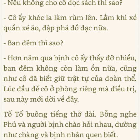
- Nếu không cho cô đọc sách thì sao?
- Cô ấy khóc la làm rùm lên. Lắm khi xé
quần xé áo, đập phá đồ đạc nữa.
- Ban đêm thì sao?
- Hơn năm qua bịnh cô ấy thấy đỡ nhiều,
ban đêm không còn làm ồn nữa, cũng
như cô đã biết giữ trật tự của đoàn thể.
Lúc đầu để cô ở phòng riêng mà điều trị,
sau này mới dời về đây.
Tố Tố buông tiếng thở dài. Bỗng nghe
Phú và người bịnh chào hỏi nhau, dường
như chàng và bịnh nhân quen biết.