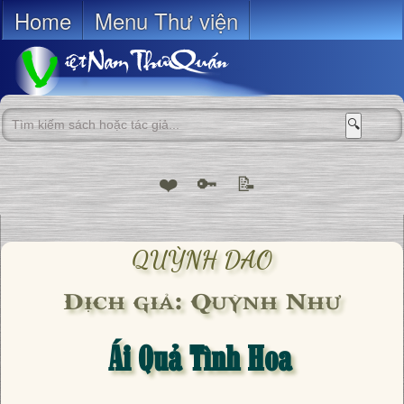
Home
Menu Thư viện
🔍
❤️
🔑
📝
QUỲNH DAO
Dịch giả: Quỳnh Như
Ái Quả Tình Hoa