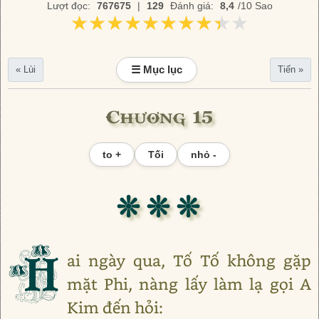
Lượt đọc:
767675
|
129
Đánh giá:
8,4
/10 Sao
★★★★★★★★★★
★★★★★★★★★★
☰ Mục lục
« Lùi
Tiến »
Chương 15
to +
Tối
nhỏ -
❊ ❊ ❊
H
ai ngày qua, Tố Tố không gặp
mặt Phi, nàng lấy làm lạ gọi A
Kim đến hỏi: