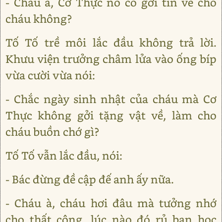
- Cháu à, Cơ Thực nó có gởi tin về cho
cháu không?
Tố Tố trề môi lắc đầu không trả lời.
Khưu viện trưởng châm lửa vào ống bíp
vừa cười vừa nói:
- Chắc ngày sinh nhật của cháu mà Cơ
Thực không gởi tặng vật về, làm cho
cháu buồn chớ gì?
Tố Tố vẫn lắc đầu, nói:
- Bác đừng đề cập đế anh ấy nữa.
- Cháu à, cháu hơi đâu mà tưởng nhớ
cho thất công, lúc nào đó rủ bạn học