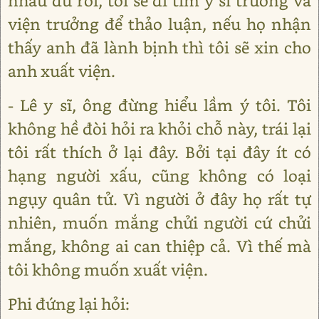
nhau đủ rồi, tôi sẽ đi tìm y sĩ trưởng và
viện trưởng để thảo luận, nếu họ nhận
thấy anh đã lành bịnh thì tôi sẽ xin cho
anh xuất viện.
- Lê y sĩ, ông đừng hiểu lầm ý tôi. Tôi
không hề đòi hỏi ra khỏi chỗ này, trái lại
tôi rất thích ở lại đây. Bởi tại đây ít có
hạng người xấu, cũng không có loại
ngụy quân tử. Vì người ở đây họ rất tự
nhiên, muốn mắng chửi người cứ chửi
mắng, không ai can thiệp cả. Vì thế mà
tôi không muốn xuất viện.
Phi đứng lại hỏi: