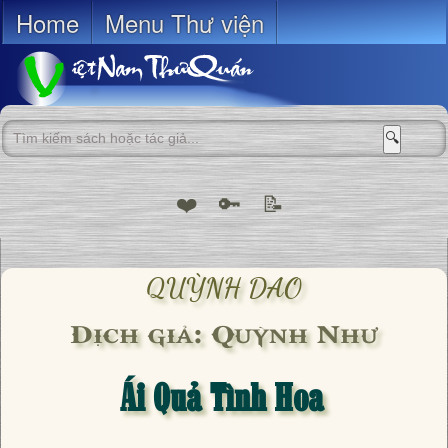
Home
Menu Thư viện
🔍
❤️
🔑
📝
QUỲNH DAO
Dịch giả: Quỳnh Như
Ái Quả Tình Hoa