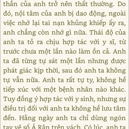
thần của anh trở nên thất thường. Do
đó, nội tâm của anh bị dao động, ngoài
việc nhớ lại tai nạn khủng khiếp ấy ra,
anh chẳng còn nhớ gì nữa. Thái độ của
anh ta tỏ ra chịu hợp tác với y sĩ, từ
trước chưa một lần nào làm ồn cả. Anh
ta đã từng tự sát một lần nhưng được
phát giác kịp thời, sau đó anh ta không
tự vẫn nữa. Anh ta rất tự ty, không hề
tiếp xúc với một bệnh nhân nào khác.
Tuy đồng ý hợp tác với y sinh, nhưng sự
điều trị đối với anh ta không hề lưu tâm
đến. Hằng ngày anh ta chỉ dùng ngón
tay vẽ số Á Rập trên vách. Có lúc, anh ta