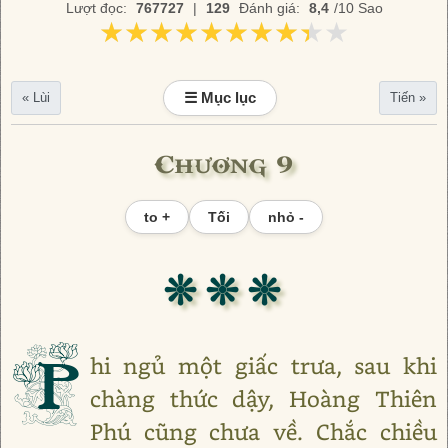
Lượt đọc:
767727
|
129
Đánh giá:
8,4
/10 Sao
★★★★★★★★★★
★★★★★★★★★★
☰ Mục lục
« Lùi
Tiến »
Chương 9
to +
Tối
nhỏ -
❊ ❊ ❊
P
hi ngủ một giấc trưa, sau khi
chàng thức dậy, Hoàng Thiên
Phú cũng chưa về. Chắc chiều