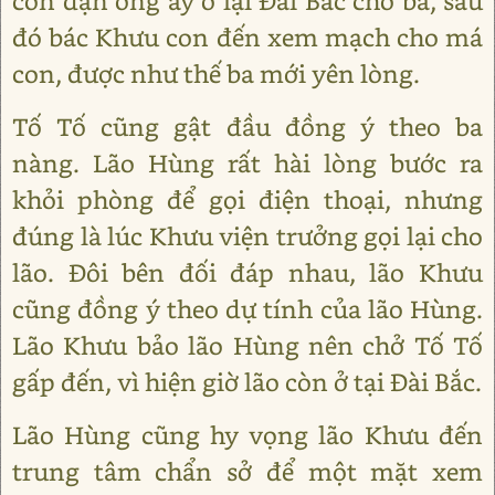
con dặn ông ấy ở lại Đài Bắc chờ ba, sau
đó bác Khưu con đến xem mạch cho má
con, được như thế ba mới yên lòng.
Tố Tố cũng gật đầu đồng ý theo ba
nàng. Lão Hùng rất hài lòng bước ra
khỏi phòng để gọi điện thoại, nhưng
đúng là lúc Khưu viện trưởng gọi lại cho
lão. Đôi bên đối đáp nhau, lão Khưu
cũng đồng ý theo dự tính của lão Hùng.
Lão Khưu bảo lão Hùng nên chở Tố Tố
gấp đến, vì hiện giờ lão còn ở tại Đài Bắc.
Lão Hùng cũng hy vọng lão Khưu đến
trung tâm chẩn sở để một mặt xem