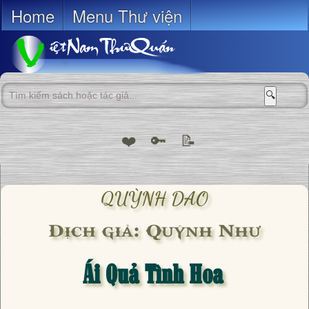
Home
Menu Thư viện
🔍
❤️
🔑
📝
QUỲNH DAO
Dịch giả: Quỳnh Như
Ái Quả Tình Hoa