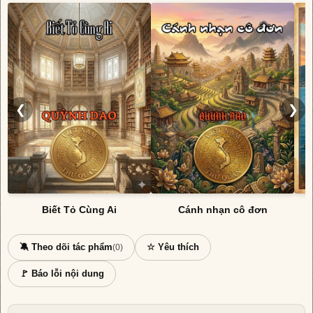
❮
❯
Biết Tỏ Cùng Ai
Cánh nhạn cô đơn
🔕 Theo dõi tác phẩm
☆ Yêu thích
(0)
🚩 Báo lỗi nội dung