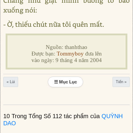
Chàng như giật mình buông tờ báo
xuống nói:
- Ờ, thiếu chút nữa tôi quên mất.
Nguồn: thanhthao
Được bạn:
Tommyboy
đưa lên
vào ngày: 9 tháng 4 năm 2004
☰ Mục Lục
« Lùi
Tiến »
10 Trong Tổng Số 112 tác phẩm của
QUỲNH
DAO