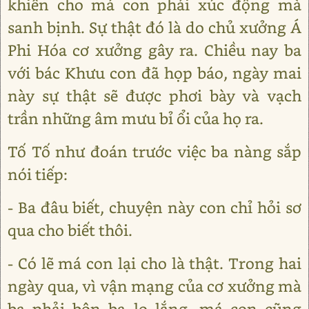
khiến cho má con phải xúc động mà
sanh bịnh. Sự thật đó là do chủ xưởng Á
Phi Hóa cơ xưởng gây ra. Chiều nay ba
với bác Khưu con đã họp báo, ngày mai
này sự thật sẽ được phơi bày và vạch
trần những âm mưu bỉ ổi của họ ra.
Tố Tố như đoán trước việc ba nàng sắp
nói tiếp:
- Ba đâu biết, chuyện này con chỉ hỏi sơ
qua cho biết thôi.
- Có lẽ má con lại cho là thật. Trong hai
ngày qua, vì vận mạng của cơ xưởng mà
ba phải bôn ba lo lắng, má con cũng