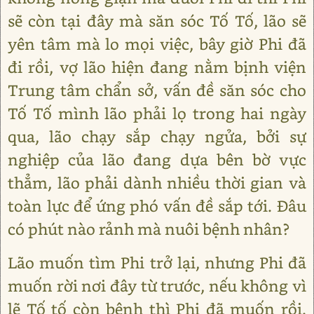
sẽ còn tại đây mà săn sóc Tố Tố, lão sẽ
yên tâm mà lo mọi việc, bây giờ Phi đã
đi rồi, vợ lão hiện đang nằm bịnh viện
Trung tâm chẩn sở, vấn đề săn sóc cho
Tố Tố mình lão phải lọ trong hai ngày
qua, lão chạy sắp chạy ngửa, bởi sự
nghiệp của lão đang dựa bên bờ vực
thẳm, lão phải dành nhiều thời gian và
toàn lực để ứng phó vấn đề sắp tới. Đâu
có phút nào rảnh mà nuôi bệnh nhân?
Lão muốn tìm Phi trở lại, nhưng Phi đã
muốn rời nơi đây từ trước, nếu không vì
lẽ Tố tố còn bệnh thì Phi đã muốn rồi.