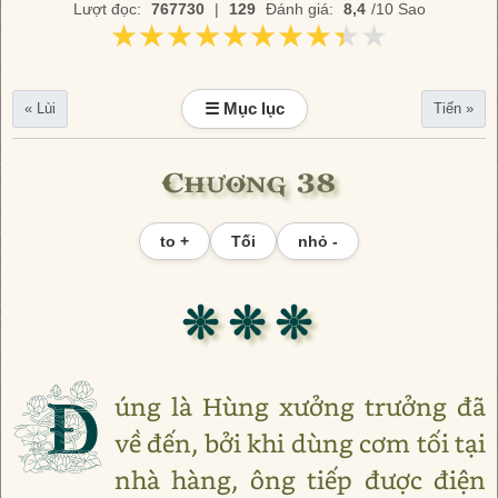
Lượt đọc:
767730
|
129
Đánh giá:
8,4
/10 Sao
★★★★★★★★★★
★★★★★★★★★★
☰ Mục lục
« Lùi
Tiến »
Chương 38
to +
Tối
nhỏ -
❊ ❊ ❊
Đ
úng là Hùng xưởng trưởng đã
về đến, bởi khi dùng cơm tối tại
nhà hàng, ông tiếp được điện