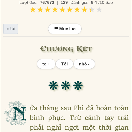
Lượt đọc:
767673
|
129
Đánh giá:
8,4
/10 Sao
★★★★★★★★★★
★★★★★★★★★★
☰ Mục lục
« Lùi
Chương Kết
to +
Tối
nhỏ -
❊ ❊ ❊
N
ửa tháng sau Phi đã hoàn toàn
bình phục. Trừ cánh tay trái
phải nghỉ ngơi một thời gian