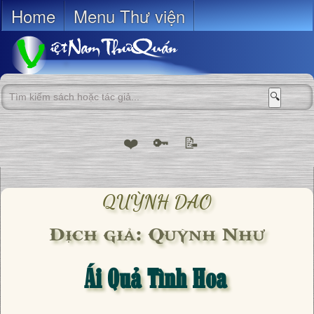
Home
Menu Thư viện
🔍
❤️
🔑
📝
QUỲNH DAO
Dịch giả: Quỳnh Như
Ái Quả Tình Hoa