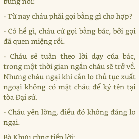
bừng nói:
- Từ nay cháu phải gọi bằng gì cho hợp?
- Có hề gì, cháu cứ gọi bằng bác, bởi gọi
đã quen miệng rồi.
- Cháu sẽ tuân theo lời dạy của bác,
trong một thời gian ngắn cháu sẽ trở về.
Nhưng cháu ngại khi cần lo thủ tục xuất
ngoại không có mặt cháu để ký tên tại
tòa Đại sứ.
- Cháu yên lờng, điều đó không đáng lo
ngại.
Bà Khưu cũng tiếp lời: