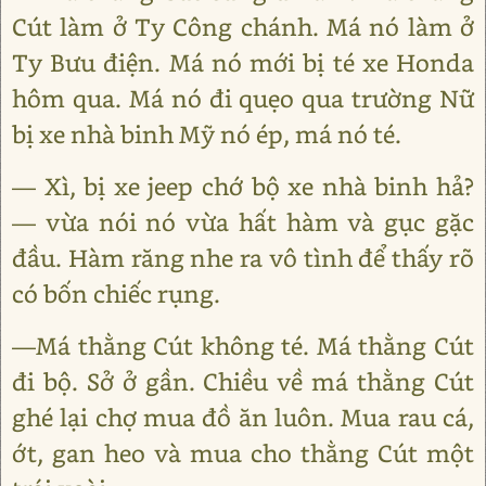
Cút làm ở Ty Công chánh. Má nó làm ở
Ty Bưu điện. Má nó mới bị té xe Honda
hôm qua. Má nó đi quẹo qua trường Nữ
bị xe nhà binh Mỹ nó ép, má nó té.
— Xì, bị xe jeep chớ bộ xe nhà binh hả?
— vừa nói nó vừa hất hàm và gục gặc
đầu. Hàm răng nhe ra vô tình để thấy rõ
có bốn chiếc rụng.
—Má thằng Cút không té. Má thằng Cút
đi bộ. Sở ở gần. Chiều về má thằng Cút
ghé lại chợ mua đồ ăn luôn. Mua rau cá,
ớt, gan heo và mua cho thằng Cút một