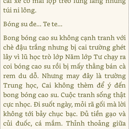
cái xe có mái lợp treo lủng lẳng những
túi ni lông.
Bóng su đe... Te te...
Bong bóng cao su không cạnh tranh với
chè đậu trắng nhưng bị cai trường ghét
lây vì lũ học trò lớp Năm lớp Tư chạy ra
coi bóng cao su rồi bị mấy thằng bán cà
rem du dỗ. Nhưng may đây là trường
Trung học, Cai không thèm để ý đến
bong bóng cao su. Cuộc tranh sống thật
cực nhọc. Đi suốt ngày, mỏi rã gối mà lời
không tới bảy chục bạc. Đủ tiền gạo và
củi đuốc, cá mắm. Thỉnh thoảng giữa