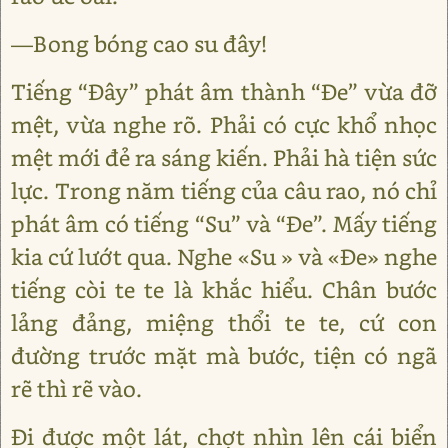
—Bong bóng cao su đây!
Tiếng “Đây” phát âm thành “Đe” vừa đỡ
mệt, vừa nghe rõ. Phải có cực khổ nhọc
mệt mới đẻ ra sáng kiến. Phải hà tiện sức
lực. Trong năm tiếng của câu rao, nó chỉ
phát âm có tiếng “Su” và “Đe”. Mấy tiếng
kia cứ lướt qua. Nghe «Su » và «Đe» nghe
tiếng còi te te là khắc hiểu. Chân bước
lảng đảng, miệng thổi te te, cứ con
đường trước mặt mà bước, tiện có ngã
rẽ thì rẽ vào.
Đi được một lát, chợt nhìn lên cái biển