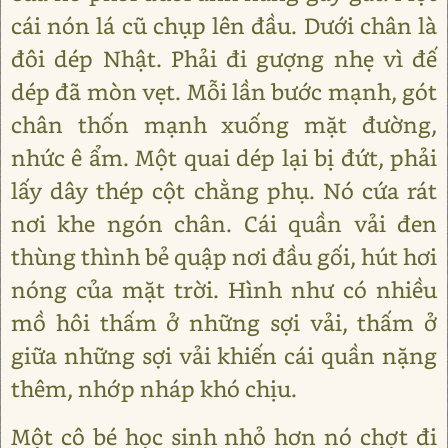
cái nón lá cũ chụp lên đầu. Dưới chân là
đôi dép Nhật. Phải đi gượng nhẹ vì đế
dép đã mòn vẹt. Mỗi lần bước mạnh, gót
chân thốn mạnh xuống mặt đường,
nhức ê ẩm. Một quai dép lại bị đứt, phải
lấy dây thép cột chằng phụ. Nó cứa rát
nơi khe ngón chân. Cái quần vải đen
thùng thình bẻ quập nơi đầu gối, hút hơi
nóng của mặt trời. Hình như có nhiều
mồ hôi thấm ở những sợi vải, thấm ở
giữa những sợi vải khiến cái quần nặng
thêm, nhớp nháp khó chịu.
Một cô bé học sinh nhỏ hơn nó chợt đi