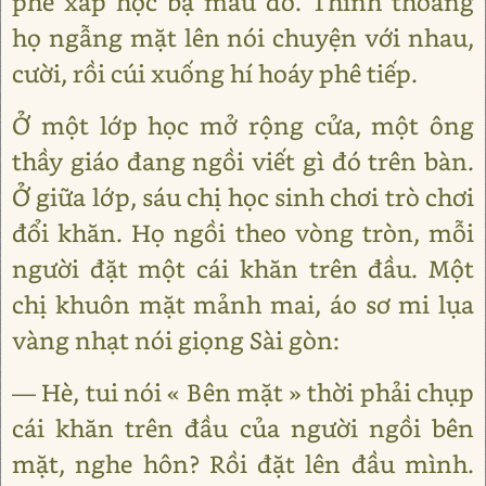
phê xấp học bạ màu đỏ. Thỉnh thoảng
họ ngẫng mặt lên nói chuyện với nhau,
cười, rồi cúi xuống hí hoáy phê tiếp.
Ở một lớp học mở rộng cửa, một ông
thầy giáo đang ngồi viết gì đó trên bàn.
Ở giữa lớp, sáu chị học sinh chơi trò chơi
đổi khăn. Họ ngồi theo vòng tròn, mỗi
người đặt một cái khăn trên đầu. Một
chị khuôn mặt mảnh mai, áo sơ mi lụa
vàng nhạt nói giọng Sài gòn:
— Hè, tui nói « Bên mặt » thời phải chụp
cái khăn trên đầu của người ngồi bên
mặt, nghe hôn? Rồi đặt lên đầu mình.