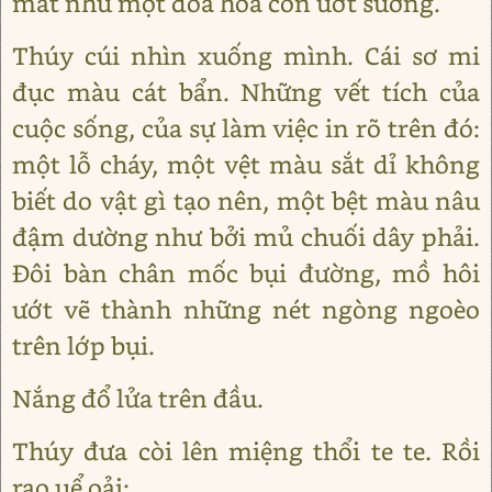
mát như một đóa hoa còn ướt sương.
Thúy cúi nhìn xuống mình. Cái sơ mi
đục màu cát bẩn. Những vết tích của
cuộc sống, của sự làm việc in rõ trên đó:
một lỗ cháy, một vệt màu sắt dỉ không
biết do vật gì tạo nên, một bệt màu nâu
đậm dường như bởi mủ chuối dây phải.
Đôi bàn chân mốc bụi đường, mồ hôi
ướt vẽ thành những nét ngòng ngoèo
trên lớp bụi.
Nắng đổ lửa trên đầu.
Thúy đưa còi lên miệng thổi te te. Rồi
rao uể oải: