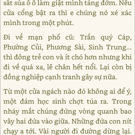
sắt sủa ồ ồ làm giật mình táng đởm. Nếu
cửa cổng bật ra thì e chúng nó xé xác
mình trong một phút.
Đi về mạn phố cũ: Trần quý Cáp,
Phường Củi, Phương Sài, Sinh Trung...
thì đông trẻ con và ít chó hơn nhưng khi
đi về quá xa, lê chân hết nổi. Lại còn bị
đồng nghiệp cạnh tranh gây sự nữa.
Từ một cửa ngách nào đó không ai để ý,
một đám học sinh chợt túa ra. Trong
nháy mắt chúng đứng vòng quanh bao
vây hai đứa vào giữa. Những đứa con nít
chạy a tới. Vài người đi đường dừng lại.