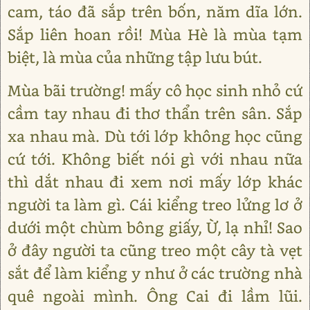
cam, táo đã sắp trên bốn, năm dĩa lớn.
Sắp liên hoan rồi! Mùa Hè là mùa tạm
biệt, là mùa của những tập lưu bút.
Mùa bãi trường! mấy cô học sinh nhỏ cứ
cầm tay nhau đi thơ thẩn trên sân. Sắp
xa nhau mà. Dù tới lớp không học cũng
cứ tới. Không biết nói gì với nhau nữa
thì dắt nhau đi xem nơi mấy lớp khác
người ta làm gì. Cái kiểng treo lửng lơ ở
dưới một chùm bông giấy, Ừ, lạ nhỉ! Sao
ở đây người ta cũng treo một cây tà vẹt
sắt để làm kiểng y như ở các trường nhà
quê ngoài mình. Ông Cai đi lầm lũi.