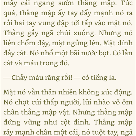
mấy cái ngang sườn thằng mập. Tức
quá, thằng mập ẩy tay đẩy mạnh nó ra
rồi hai tay vung đập tới tấp vào mặt nó.
Thằng gầy ngã chúi xuống. Nhưng nó
liền chổm dậy, mặt ngửng lên. Mặt dính
đầy cát. Nó nhổ một bãi nước bọt. Có lẫn
cát và máu trong đó.
— Chảy máu răng rồi! — có tiếng la.
Mặt nó vẫn thản nhiên không xúc động.
Nó chợt cúi thấp người, lủi nhào vô ôm
chân thằng mập vật. Nhưng thằng mập
đứng vững như cột đình. Thằng mập
rảy mạnh chân một cái, nó tuột tay, ngã