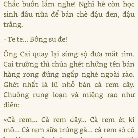
Chắc buồn lắm nghe! Nghỉ hè còn học
sinh đâu nữa để bán chè đậu đen, đậu
trắng.
- Te te... Bông su đe!
Ông Cai quay lại sừng sộ đưa mắt tìm.
Cai trường thì chúa ghét những tên bán
hàng rong đứng ngấp nghé ngoài rào.
Ghét nhất là lũ nhỏ bán cà rem cây.
Chuông rung loạn và miệng rao như
điên:
«Cà rem... Cà rem đây... Cà rem ét ki
mô... Cà rem sữa trứng gà... cà rem sô cô