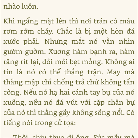
nhào luôn.
Khi ngẩng mặt lên thì nơi trán có máu
rơm rớm chảy. Chắc là bị một hòn đá
xước phải. Nhưng mắt nó vẫn nhìn
gườm gườm. Xương hàm bạnh ra, hàm
răng rít lại, đôi môi bẹt mỏng. Không ai
tin là nó có thể thắng trận. May mà
thằng mập chỉ chống trả chứ không tấn
công. Nếu nó hạ hai cánh tay bự của nó
xuống, nếu nó đá vút với cặp chân bự
của nó thì thằng gầy không sống nổi. Có
tiếng nói trong cử tọa:
— Thôi, chịu thua đi ông. Sức mấy mà