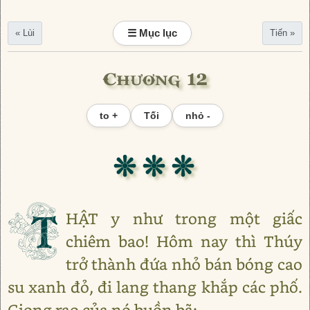
☰ Mục lục
« Lùi
Tiến »
Chương 12
to +
Tối
nhỏ -
❊ ❊ ❊
T
HẬT y như trong một giấc
chiêm bao! Hôm nay thì Thúy
trở thành đứa nhỏ bán bóng cao
su xanh đỏ, đi lang thang khắp các phố.
Giọng rao của nó buồn bã: