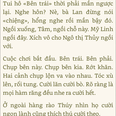
Tui hô «Bên trái» thời phải mần ngược
lại. Nghe hôn? Nè, bà Lan đừng nói
«chiệng», hổng nghe rồi mần bậy đó.
Ngồi xuống, Tâm, ngồi chỗ này. Mỹ Linh
ngồi đây. Xích vô cho Ngô thị Thủy ngồi
với.
Cuộc chơi bắt đầu. Bên trái. Bên phải.
Chụp bên này. Chụp bên kia. Rớt khăn.
Hai cảnh chụp lộn va vào nhau. Tóc xù
lên, rối tung. Cười lăn cười bò. Rõ ràng là
mọi hàm răng đều nhe ra cười hết.
Ở ngoài hàng rào Thúy nhìn họ cười
ngon lành cũng thích thú cười theo.