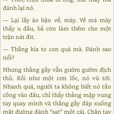
đánh lại nó.
— Lại lấy áo bận về, mày. Về má mày
thấy u đầu, bả còn làm thêm cho một
trận nát đit.
— Thằng kia to con quá mà. Đánh sao
nổi?
Nhưng thằng gầy vẫn gườm gườm địch
thủ. Rồi như một cơn lốc, nó vù tới.
Nhanh quá, người ta không biết nó tấn
công vào đâu, chỉ thấy thằng mập vung
tay quay mình và thằng gầy đáp xuống
mặt đưòng đánh “sạt” một cái. Chân tay