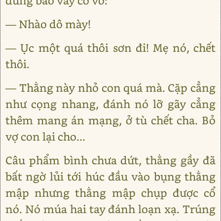
đứng bao vây cổ võ:
— Nhào dô mày!
— Ục một quá thôi sơn đi! Mẹ nó, chết
thôi.
— Thằng này nhỏ con quá mà. Cặp cẳng
như cọng nhang, đánh nó lỡ gãy cẳng
thêm mang án mạng, ở tù chết cha. Bỏ
vợ con lại cho...
Câu phẩm bình chưa dứt, thằng gầy đã
bất ngờ lủi tới húc đầu vào bụng thằng
mập nhưng thằng mập chụp được cổ
nó. Nó múa hai tay đánh loạn xạ. Trúng