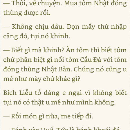
— Thôi, vẽ chuyện. Mua tôm Nhật đóng
thùng được rồi.
— Không chịu đâu. Dọn mấy thứ nhập
cảng đó, tụi nó khinh.
— Biết gì mà khinh? Ăn tôm thì biết tôm
chứ phân biệt gì nổi tôm Cầu Đá với tôm
đóng thùng Nhật Bản. Chúng nó cũng u
mê như mày chứ khác gì?
Bích Liễu tỏ dáng e ngại vì không biết
tụi nó có thật u mê như mình không.
— Rồi món gì nữa, me tiếp đi.
— Bánh xèo Huế. Tức là bánh khoái đó.