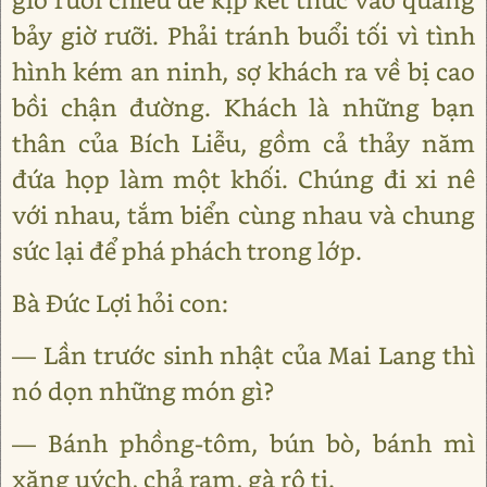
bảy giờ rưỡi. Phải tránh buổi tối vì tình
hình kém an ninh, sợ khách ra về bị cao
bồi chận đường. Khách là những bạn
thân của Bích Liễu, gồm cả thảy năm
đứa họp làm một khối. Chúng đi xi nê
với nhau, tắm biển cùng nhau và chung
sức lại để phá phách trong lớp.
Bà Đức Lợi hỏi con:
— Lần trước sinh nhật của Mai Lang thì
nó dọn những món gì?
— Bánh phồng-tôm, bún bò, bánh mì
xăng uých, chả ram, gà rô ti.