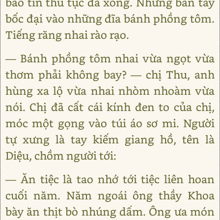
báo tin thủ tục đã xong. Những bàn tay
bốc đại vào những đĩa bánh phồng tôm.
Tiếng răng nhai rào rạo.
— Bánh phồng tôm nhai vừa ngọt vừa
thơm phải không bay? — chị Thu, anh
hùng xa lộ vừa nhai nhòm nhoàm vừa
nói. Chị đã cất cái kính đen to của chị,
móc một gọng vào túi áo sơ mi. Người
tự xưng là tay kiếm giang hồ, tên là
Diệu, chồm người tới:
— Ăn tiệc là tao nhớ tới tiệc liên hoan
cuối năm. Năm ngoái ông thầy Khoa
bày ăn thịt bò nhúng dấm. Ông ưa món