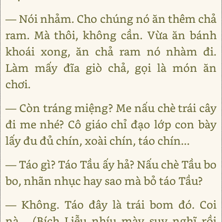
— Nói nhảm. Cho chúng nó ăn thêm chả
ram. Mà thôi, không cần. Vừa ăn bánh
khoái xong, ăn chả ram nó nhàm đi.
Làm mấy đĩa giò chả, gọi là món ăn
chơi.
— Còn tráng miệng? Me nấu chè trái cây
đi me nhé? Cô giáo chỉ đạo lớp con bày
lấy đu đủ chín, xoài chín, táo chín...
— Táo gì? Táo Tầu ấy hả? Nấu chè Tầu bo
bo, nhãn nhục hay sao mà bỏ táo Tầu?
— Không. Táo đây là trái bom đó. Coi
nà... (Bích Liễu nhíu mày suy nghĩ rồi