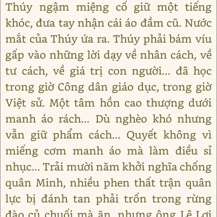
Thúy ngậm miệng cố giữ một tiếng
khóc, đưa tay nhận cái áo đầm cũ. Nước
mắt của Thúy ứa ra. Thúy phải bám víu
gấp vào những lời dạy về nhân cách, về
tư cách, về giá trị con người... đã học
trong giờ Công dân giáo dục, trong giờ
Việt sử. Một tâm hồn cao thượng dưới
manh áo rách... Dù nghèo khó nhưng
vẫn giữ phẩm cách... Quyết không vì
miếng cơm manh áo mà làm điều sỉ
nhục... Trải mười năm khởi nghĩa chống
quân Minh, nhiều phen thất trận quân
lực bị đánh tan phải trốn trong rừng
đào củ chuối mà ăn, nhưng ông Lê Lợi