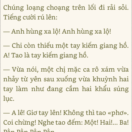
Chúng loạng choạng trên lối đi rải sỏi.
Tiếng cười rú lên:
— Anh hùng xa lộ! Anh hùng xa lộ!
— Chi còn thiếu một tay kiếm giang hồ.
A! Tao là tay kiếm giang hồ.
— Vừa nói, một chị mặc ca rô xám vừa
nhảy từ yên sau xuống vừa khuỳnh hai
tay làm như đang cầm hai khẩu súng
lục.
— A lê! Giơ tay lên! Không thì tao «phơ».
Coi chừng! Nghe tao đếm: Một! Hai!... Ba!
Pằn Pằn Pằn Pằn.