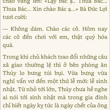
chào vang lên: «Lạy bác ạ.. Thưa Bác...
Thưa Bác... Xin chào Bác ạ...» Bà Đức Lợi
tươi cười:
— Không dám. Chào các cô. Hôm nay
các cô đến chơi với em, thật quý hóa
quá.
Trong khi chủ khách trao đổi những câu
xã giao thường lệ thì ở bên phòng ăn
Thúy lo bưng túi bụi. Vừa bưng vừa
nghĩ vẩn vơ đến một thứ lễ mới: lễ sinh
nhật. Từ nhỏ tới lớn, Thúy chưa hề nghe
ai nói tới sinh nhật mà trong gia đinh
chỉ biết ngày kỵ tức là ngày chết của ông