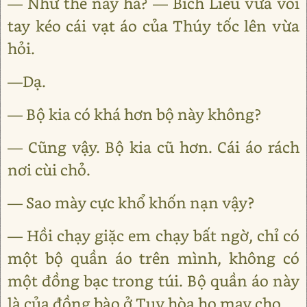
— Như thế này hả? — Bích Liễu vừa vói
tay kéo cái vạt áo của Thúy tốc lên vừa
hỏi.
—Dạ.
— Bộ kia có khá hơn bộ này không?
— Cũng vậy. Bộ kia cũ hơn. Cái áo rách
nơi cùi chỏ.
— Sao mày cực khổ khốn nạn vậy?
— Hồi chạy giặc em chạy bất ngờ, chỉ có
một bộ quần áo trên mình, không có
một đồng bạc trong túi. Bộ quần áo này
là của đồng bào ở Tuy hòa họ may cho.