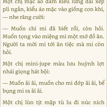
Một chị mặc áo đầm kiểu lưng dài xếp
pli ngắn, kiểu áo mặc vào giống con khi,
— nhe răng cười:
— Muốn chi mi đã biết rồi, còn hỏi.
Muốn tọng vào miệng mi một mớ đồ ăn.
Người ta mời mi tới ăn tiệc mà mi còn
hỏi.
Một chị mini-jupe màu lưu huỳnh lợt
nhái giọng hát bội:
— Muốn ãi ãi, muốn cho mi đớp ãi ãi, bể
bụng mi ra ãi ãi.
Một chị lùn tịt mập tù lu đi núc ních