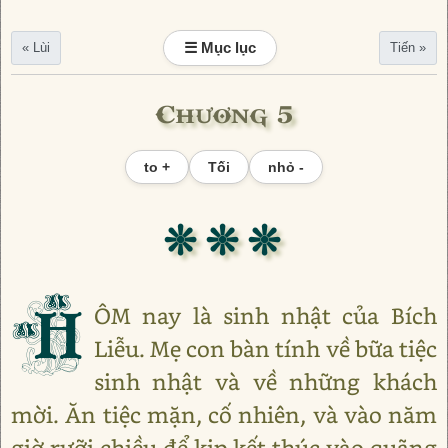
☰ Mục lục
« Lùi
Tiến »
Chương 5
to +
Tối
nhỏ -
❊ ❊ ❊
H
ÔM nay là sinh nhật của Bích
Liễu. Mẹ con bàn tính về bữa tiệc
sinh nhật và về những khách
mời. Ăn tiệc mặn, cố nhiên, và vào năm
giờ rưỡi chiều để kịp kết thúc vào quãng