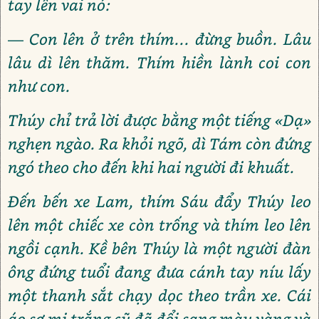
tay lên vai nó:
— Con lên ở trên thím... đừng buồn. Lâu
lâu dì lên thăm. Thím hiền lành coi con
như con.
Thúy chỉ trả lời được bằng một tiếng «Dạ»
nghẹn ngào. Ra khỏi ngõ, dì Tám còn đứng
ngó theo cho đến khi hai người đi khuất.
Đến bến xe Lam, thím Sáu đẩy Thúy leo
lên một chiếc xe còn trống và thím leo lên
ngồi cạnh. Kề bên Thúy là một người đàn
ông đứng tuổi đang đưa cánh tay níu lấy
một thanh sắt chạy dọc theo trần xe. Cái
áo sơ mi trắng cũ đã đổi sang màu vàng và