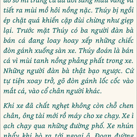
tiết ra mùi mồ hôi nồng nặc. Thúy bị ngồi
ép chặt quá khiến cặp đùi chừng như giẹp
lại. Trước mặt Thúy có ba người đàn bà
bán cá đang loay hoay xếp những chiếc
đòn gánh xuống sàn xe. Thúy đoán là bán
cá vì mùi tanh nồng phảng phất trong xe.
Những người đàn bà thật bạo ngược. Cứ
tự tiện xoay trở, gõ đòn gánh lốc cốc vào
mắt cá, vào cổ chân người khác.
Khi xe đã chất nghẹt không còn chỗ chen
chân, ông tài mới rồ máy cho xe chạy. Xe ì
ạch chạy qua những đường phố. Xe nhún
nhẩy khi bò ra tới ngoại ô. Đoạn đường