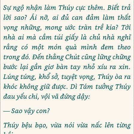
Sự ngộ nhận làm Thúy cực thêm. Biết trả
lời sao? Ái nỡ, ai đủ can đảm làm thất
vọng những, mong ước tràn trề kia? Tới
nhà ai mà cầm túi giấy là chủ nhà nghĩ
rằng có một món quà mình đem theo
trong đó. Đến thằng Chút cũng lững chững
bước lại gần giơ bàn tay nhỏ xíu ra xin.
Lúng túng, khổ sở, tuyệt vọng, Thúy òa ra
khóc không giữ được. Dì Tám tưởng Thúy
đau yếu chi, vội vã đứng dậy:
— Sao vậy con?
Thúy bệu bạo, vừa nói vừa nấc lên từng