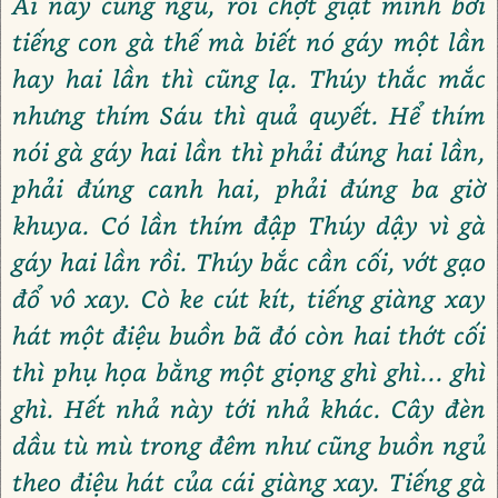
Ai nấy cùng ngủ, rồi chợt giật mình bởi
tiếng con gà thế mà biết nó gáy một lần
hay hai lần thì cũng lạ. Thúy thắc mắc
nhưng thím Sáu thì quả quyết. Hể thím
nói gà gáy hai lần thì phải đúng hai lần,
phải đúng canh hai, phải đúng ba giờ
khuya. Có lần thím đập Thúy dậy vì gà
gáy hai lần rồi. Thúy bắc cần cối, vớt gạo
đổ vô xay. Cò ke cút kít, tiếng giàng xay
hát một điệu buồn bã đó còn hai thớt cối
thì phụ họa bằng một giọng ghì ghì... ghì
ghì. Hết nhả này tới nhả khác. Cây đèn
dầu tù mù trong đêm như cũng buồn ngủ
theo điệu hát của cái giàng xay. Tiếng gà