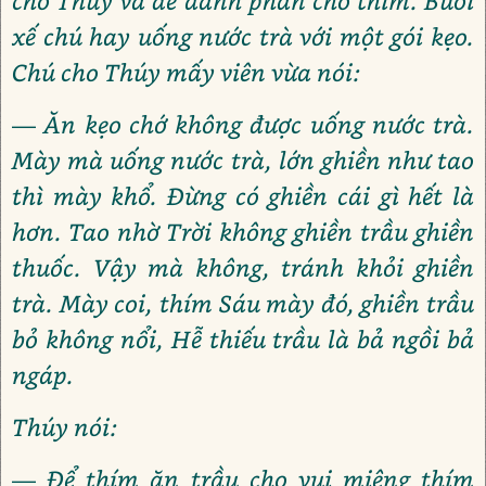
cho Thúy và để dành phần cho thím. Buổi
xế chú hay uống nước trà với một gói kẹo.
Chú cho Thúy mấy viên vừa nói:
— Ăn kẹo chớ không được uống nước trà.
Mày mà uống nước trà, lớn ghiền như tao
thì mày khổ. Đừng có ghiền cái gì hết là
hơn. Tao nhờ Trời không ghiền trầu ghiền
thuốc. Vậy mà không, tránh khỏi ghiền
trà. Mày coi, thím Sáu mày đó, ghiền trầu
bỏ không nổi, Hễ thiếu trầu là bả ngồi bả
ngáp.
Thúy nói:
— Để thím ăn trầu cho vui miệng thím