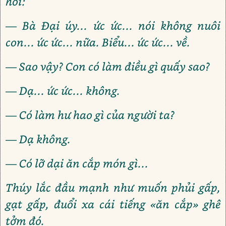
hồi:
— Bà Đại úy... ức ức... nói không nuôi
con... ức ức... nữa. Biểu... ức ức... về.
— Sao vậy? Con có làm điều gì quấy sao?
— Dạ... ức ức... không.
— Có làm hư hao gì của người ta?
— Dạ không.
— Có lỡ dại ăn cắp món gì...
Thúy lắc đầu mạnh như muốn phủi gấp,
gạt gấp, đuổi xa cái tiếng «ăn cắp» ghê
tởm đó.