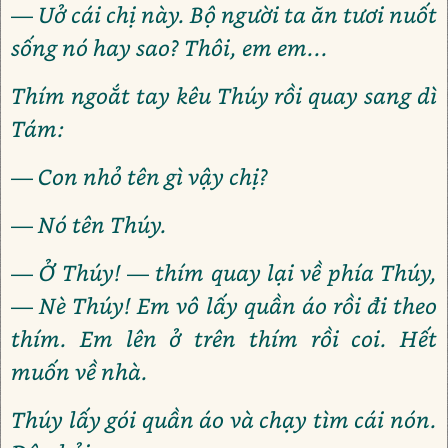
— Uở cái chị này. Bộ người ta ăn tươi nuốt
sống nó hay sao? Thôi, em em...
Thím ngoắt tay kêu Thúy rồi quay sang dì
Tám:
— Con nhỏ tên gì vậy chị?
— Nó tên Thúy.
— Ở Thúy! — thím quay lại về phía Thúy,
— Nè Thúy! Em vô lấy quần áo rồi đi theo
thím. Em lên ở trên thím rồi coi. Hết
muốn về nhà.
Thúy lấy gói quần áo và chạy tìm cái nón.