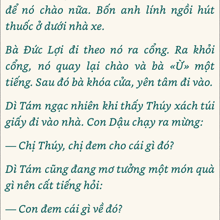
để nó chào nữa. Bốn anh lính ngồi hút
thuốc ở dưới nhà xe.
Bà Đức Lợi đi theo nó ra cổng. Ra khỏi
cổng, nó quay lại chào và bà «Ừ» một
tiếng. Sau đó bà khóa cửa, yên tâm đi vào.
Dì Tám ngạc nhiên khi thấy Thúy xách túi
giấy đi vào nhà. Con Dậu chạy ra mừng:
— Chị Thúy, chị đem cho cái gì đó?
Dì Tám cũng đang mơ tưởng một món quà
gì nên cất tiếng hỏi:
— Con đem cái gì về đó?