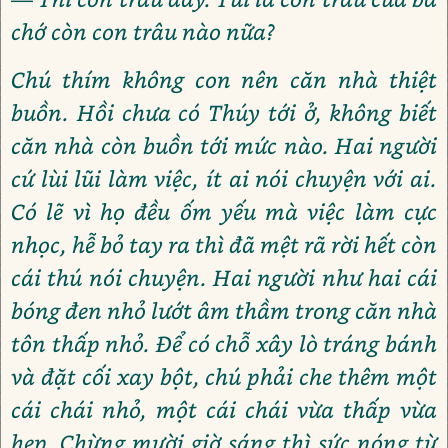
chớ còn con trâu nào nữa?
Chú thím không con nên căn nhà thiệt
buồn. Hồi chưa có Thúy tới ở, không biết
căn nhà còn buồn tới mức nào. Hai người
cứ lùi lũi làm việc, ít ai nói chuyện với ai.
Có lẽ vì họ đều ốm yếu mà việc làm cực
nhọc, hễ bỏ tay ra thì đã mệt rã rời hết còn
cái thú nói chuyện. Hai người như hai cái
bóng đen nhỏ lướt âm thầm trong căn nhà
tôn thấp nhỏ. Để có chỗ xây lò tráng bánh
và đặt cối xay bột, chú phải che thêm một
cái chái nhỏ, một cái chái vừa thấp vừa
hẹp. Chừng mười giờ sáng thì sức nóng từ