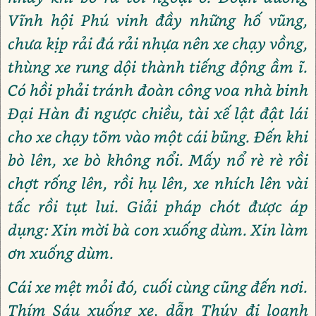
Vĩnh hội Phú vinh đầy những hố vũng,
chưa kịp rải đá rải nhựa nên xe chạy vồng,
thùng xe rung dội thành tiếng động ầm ĩ.
Có hồi phải tránh đoàn công voa nhà binh
Đại Hàn đi ngược chiều, tài xế lật đật lái
cho xe chạy tõm vào một cái bũng. Đến khi
bò lên, xe bò không nổi. Mấy nổ rè rè rồi
chợt rống lên, rồi hụ lên, xe nhích lên vài
tấc rồi tụt lui. Giải pháp chót được áp
dụng: Xin mời bà con xuống dùm. Xin làm
ơn xuống dùm.
Cái xe mệt mỏi đó, cuối cùng cũng đến nơi.
Thím Sáu xuống xe, dẫn Thúy đi loanh