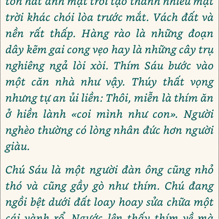
tôn hắt ánh mặt trời tạo thành nhiều mặt
trời khác chói lòa trước mắt. Vách đất và
nền rất thấp. Hàng rào là những đoạn
dây kẽm gai cong vẹo hay là những cây trụ
nghiêng ngả lòi xòi. Thím Sáu bước vào
một căn nhà như vậy. Thúy thất vọng
nhưng tự an ủi liền: Thôi, miễn là thím ăn
ở hiền lành «coi mình như con». Người
nghèo thường có lòng nhân đức hơn người
giàu.
Chú Sáu là một người đàn ông cũng nhỏ
thó và cũng gầy gò như thím. Chú đang
ngồi bệt dưới đất loay hoay sửa chữa một
cái vành rổ. Ngước lên thấy thím về mà