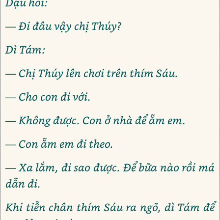
Dậu hỏi:
— Đi đâu vậy chị Thúy?
Dì Tám:
— Chị Thúy lên chơi trên thím Sáu.
— Cho con đi với.
— Không được. Con ở nhà để ẵm em.
— Con ẵm em đi theo.
— Xa lắm, đi sao được. Để bữa nào rồi má
dẫn đi.
Khi tiễn chân thím Sáu ra ngõ, dì Tám để