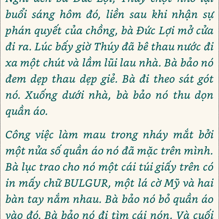
buổi sáng hôm đó, liền sau khi nhận sự
phán quyết của chồng, bà Đức Lợi mở cửa
đi ra. Lúc bấy giờ Thúy đã bê thau nước đi
xa một chút và lầm lũi lau nhà. Bà bảo nó
đem dẹp thau dẹp giẻ. Bà đi theo sát gót
nó. Xuống dưới nhà, bà bảo nó thu dọn
quần áo.
Công việc làm mau trong nháy mắt bởi
một nửa số quần áo nó đã mặc trên mình.
Bà lục trao cho nó một cái túi giấy trên có
in mấy chữ BULGUR, một lá cờ Mỹ và hai
bàn tay nắm nhau. Bà bảo nó bỏ quần áo
vào đó. Bà bảo nó đi tìm cái nón. Và cuối