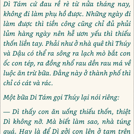
Dì Tám cứ đau rề rè từ nửa tháng nay,
không đi làm phụ hồ được. Những ngày đi
làm được thì tiền công cũng chỉ đủ phủi
lủm hàng ngày nên hễ ươn yếu thì thiếu
thốn liền tay. Phải như ở nhà quê thì Thúy
và Dậu có thể ra sông ra lạch mò bắt con
ốc con tép, ra đồng nhổ rau dền rau má về
luộc ăn trừ bữa. Đằng này ở thành phố thì
chỉ có cát và rác.
Một bữa Di Tám gọi Thúy lại nói riêng:
— Dì thấy con ăn uống thiếu thốn, thiệt
Dì không nỡ. Mà biết làm sao, nhà túng
quá. Hay là để Dì gởi con lên ở tạm trên