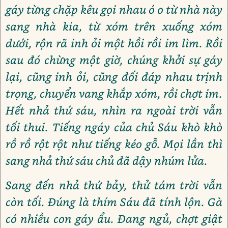
gáy từng chặp kêu gọi nhau ó o từ nhà này
sang nhà kia, từ xóm trên xuống xóm
dưới, rộn rã inh ỏi một hồi rồi im lìm. Rồi
sau đó chừng một giờ, chúng khởi sự gáy
lại, cũng inh ỏi, cũng đối đáp nhau trịnh
trọng, chuyển vang khắp xóm, rồi chợt im.
Hết nhả thứ sáu, nhìn ra ngoài trời vẫn
tối thui. Tiếng ngáy của chủ Sáu khò khò
rồ rồ rột rột như tiếng kéo gỗ. Mọi lần thì
sang nhả thứ sáu chủ đã dậy nhúm lửa.
Sang đến nhả thứ bảy, thử tám trời vẫn
còn tối. Đúng là thím Sáu đã tính lộn. Gà
có nhiều con gáy ẩu. Đang ngủ, chợt giật