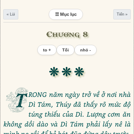
☰ Mục lục
« Lùi
Tiến »
Chương 8
to +
Tối
nhỏ -
❊ ❊ ❊
T
RONG năm ngày trở về ở nơi nhà
Dì Tám, Thúy đã thấy rõ mức độ
túng thiếu của Dì. Lượng cơm ăn
không dồi dào và Dì Tám phải lấy nê là
mình no rồi để bỏ bát đũa đứng dậy trước.