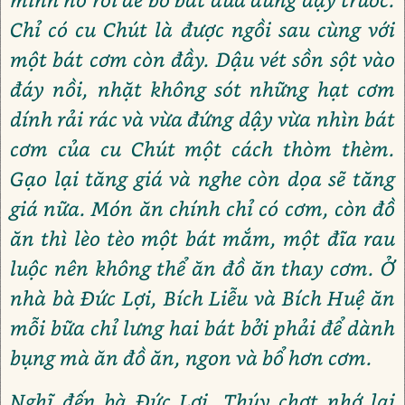
Chỉ có cu Chút là được ngồi sau cùng với
một bát cơm còn đầy. Dậu vét sồn sột vào
đáy nồi, nhặt không sót những hạt cơm
dính rải rác và vừa đứng dậy vừa nhìn bát
cơm của cu Chút một cách thòm thèm.
Gạo lại tăng giá và nghe còn dọa sẽ tăng
giá nữa. Món ăn chính chỉ có cơm, còn đồ
ăn thì lèo tèo một bát mắm, một đĩa rau
luộc nên không thể ăn đồ ăn thay cơm. Ở
nhà bà Đức Lợi, Bích Liễu và Bích Huệ ăn
mỗi bữa chỉ lưng hai bát bởi phải để dành
bụng mà ăn đồ ăn, ngon và bổ hơn cơm.
Nghĩ đến bà Đức Lợi, Thúy chợt nhớ lại