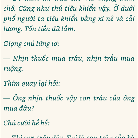
chớ. Cũng như thú tiêu khiển vậy. Ở dưới
phố người ta tiêu khiển bằng xi nê và cải
lương. Tốn tiền dữ lắm.
Giọng chú lững lơ:
— Nhịn thuốc mua trâu, nhịn trầu mua
ruộng.
Thím quay lại hỏi:
— Ông nhịn thuốc vậy con trâu của ông
mua đâu?
Chú cười hề hề:
— Thì con trâu đây. Tui là con trâu của bà