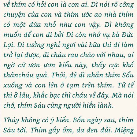
về thím có hỏi con là con ai. Dì nói rõ công
chuyện của con và thím ước ao nhà thím
có một đứa nhỏ như con vậy. Dì không
muốn để con đi bởi Dì còn nhớ vụ bà Đức
Lợi. Dì tưởng nghỉ ngơi vài bữa thì đi làm
trở lại được, dì cháu rau cháo với nhau, ai
ngờ cứ ươn ươn kiểu này, thấy cực khố
thâncháu quả. Thôi, đê dì nhắn thím Sổu
xuống và con lên ở tạm trên thím. Tử tế
thì ở lâu, khắc bạc thì cháu về đây. Mà nói
chớ, thím Sáu cũng người hiền lành.
Thúy không có ý kiến. Bốn ngày sau, thím
Sáu tới. Thím gầy ốm, da đen đủi. Miệng