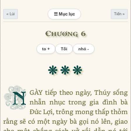
☰ Mục lục
« Lùi
Tiến »
Chương 6
to +
Tối
nhỏ -
❊ ❊ ❊
N
GÀY tiếp theo ngày, Thúy sống
nhẫn nhục trong gia đình bà
Đức Lợi, trông mong thấp thỏm
rằng sẽ có một ngày bà gọi nó lên, giao
cho một chồng sách vở rồi dẫn nó tới