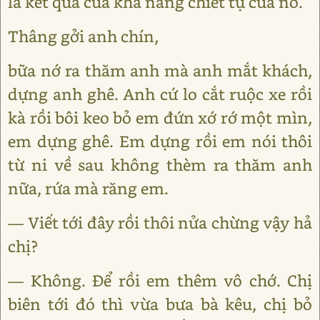
là kết quả của khả năng chiết tự của nó.
Thâng gởi anh chín,
bữa nớ ra thăm anh mà anh mắt khách,
dựng anh ghê. Anh cứ lo cắt ruộc xe rồi
kà rồi bôi keo bỏ em đứn xớ rớ một mìn,
em dựng ghê. Em dựng rồi em nói thôi
từ ni về sau không thèm ra thăm anh
nữa, rứa mà răng em.
— Viết tới đây rồi thôi nửa chừng vậy hả
chị?
— Không. Để rồi em thêm vô chớ. Chị
biên tới đó thì vừa bưa bà kêu, chị bỏ