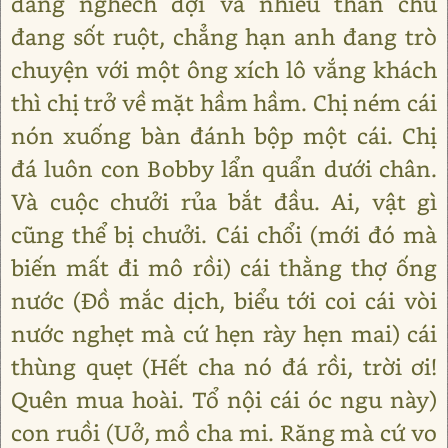
đang nghếch đợi và nhiều thân chủ
đang sốt ruột, chẳng hạn anh đang trò
chuyện với một ông xích lô vắng khách
thì chị trở về mặt hầm hầm. Chị ném cái
nón xuống bàn đánh bộp một cái. Chị
đá luôn con Bobby lẩn quẩn dưới chân.
Và cuộc chưởi rủa bắt đầu. Ai, vật gì
cũng thể bị chưởi. Cái chổi (mới đó mà
biến mất đi mô rồi) cái thằng thợ ống
nước (Đồ mắc dịch, biểu tới coi cái vòi
nước nghẹt mà cứ hẹn rày hẹn mai) cái
thùng quẹt (Hết cha nó đá rồi, trời ơi!
Quên mua hoài. Tổ nội cái óc ngu này)
con ruồi (Uở, mồ cha mi. Răng mà cứ vo