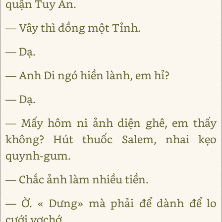
quận Tuy An.
— Vây thì đồng một Tỉnh.
— Dạ.
— Anh Di ngó hiền lành, em hỉ?
— Dạ.
— Mấy hôm ni ảnh diện ghê, em thấy
không? Hút thuốc Salem, nhai kẹo
quynh-gum.
— Chắc ảnh làm nhiều tiền.
— Ờ. « Dưng» mà phải để dành để lo
cưới vợchớ.