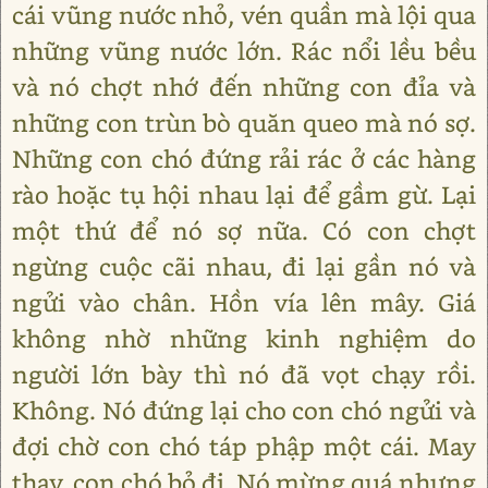
cái vũng nước nhỏ, vén quần mà lội qua
những vũng nước lớn. Rác nổi lều bều
và nó chợt nhớ đến những con đỉa và
những con trùn bò quăn queo mà nó sợ.
Những con chó đứng rải rác ở các hàng
rào hoặc tụ hội nhau lại để gầm gừ. Lại
một thứ để nó sợ nữa. Có con chợt
ngừng cuộc cãi nhau, đi lại gần nó và
ngửi vào chân. Hồn vía lên mây. Giá
không nhờ những kinh nghiệm do
người lớn bày thì nó đã vọt chạy rồi.
Không. Nó đứng lại cho con chó ngửi và
đợi chờ con chó táp phập một cái. May
thay, con chó bỏ đi. Nó mừng quá nhưng