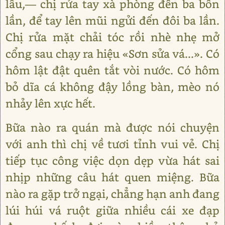
lầu,— chị rửa tay xà phòng đến ba bốn
lần, để tay lên mũi ngửi đến đôi ba lần.
Chị rửa mặt chải tóc rồi nhè nhẹ mở
cổng sau chạy ra hiệu «Sơn sửa vá...». Có
hôm lật đật quên tắt vòi nước. Có hôm
bỏ dĩa cá không đậy lồng bàn, mèo nó
nhảy lên xực hết.
Bữa nào ra quán mà được nói chuyện
với anh thì chị về tươi tỉnh vui vẻ. Chị
tiếp tục công việc dọn dẹp vừa hát sai
nhịp những câu hát quen miệng. Bữa
nào ra gặp trở ngại, chẳng hạn anh đang
lúi húi vá ruột giữa nhiều cái xe đạp