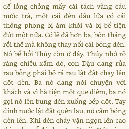
để lỏng chỏng mấy cái tách vàng cáu
nước trà, một cái đèn dầu lửa có cái
thông phong bị ám khói và bị bể tiện
đứt một nửa. Có lẽ đã hơn ba, bốn tháng
rồi thế mà không thay nổi cái bóng đèn.
Nó bể hồi Thúy còn ở đây. Thúy nhớ rõ
ràng chiều xẩm đó, con Dậu đang rửa
rau bỗng phải bỏ rá rau lật đật chạy lên
đốt đèn. Ba nó đang nói chuyện với
khách và vì hà tiện một que diêm, ba nó
gọi nó lên bưng đèn xuống bếp đốt. Tay
dính nước lật đật quên lau, nó cầm bóng
đèn lên. Khi đèn cháy vặn ngọn lên cao