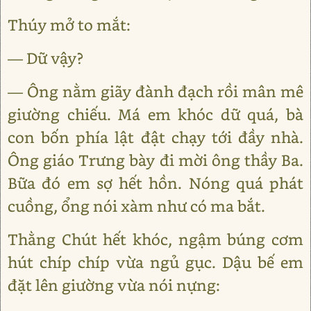
Thúy mở to mắt:
— Dữ vậy?
— Ông nằm giãy đành đạch rồi mân mê
giường chiếu. Má em khóc dữ quá, bà
con bốn phía lật đật chạy tới đầy nhà.
Ông giáo Trưng bày đi mời ông thầy Ba.
Bữa đó em sợ hết hồn. Nóng quá phát
cuồng, ổng nói xàm như có ma bắt.
Thằng Chút hết khóc, ngậm búng cơm
hút chíp chíp vừa ngủ gục. Dậu bế em
đặt lên giường vừa nói nựng: