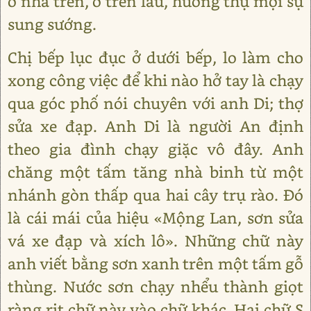
ở nhà trên, ở trên lầu, hưởng thụ mọi sự
sung sướng.
Chị bếp lục đục ở dưới bếp, lo làm cho
xong công việc để khi nào hở tay là chạy
qua góc phố nói chuyên với anh Di; thợ
sửa xe đạp. Anh Di là người An định
theo gia đình chạy giặc vô đây. Anh
chăng một tấm tăng nhà binh từ một
nhánh gòn thấp qua hai cây trụ rào. Đó
là cái mái của hiệu «Mộng Lan, sơn sửa
vá xe đạp và xích lô». Những chữ này
anh viết bằng sơn xanh trên một tấm gỗ
thùng. Nước sơn chạy nhểu thành giọt
ràng rịt chữ này vào chữ khác. Hai chữ S