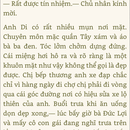
— Rất được tín nhiệm.— Chủ nhân kính
mời.
Anh Di có rất nhiều mụn nơi mặt.
Chuyên môn mặc quần Tây xám và áo
bà ba đen. Tóc lởm chởm dựng đứng.
Cái miệng hơi hô ra và rõ ràng là một
khuôn mặt như vậy không thể gọi là đẹp
được. Chị bếp thương anh xe đạp chắc
chỉ vì hàng ngày đi chợ chị phải đi vòng
qua cái góc đường nơi có hiệu sửa xe lộ
thiên của anh. Buổi trưa khi ăn uống
dọn dẹp xong,— lúc bấy giờ bà Đức Lợi
và mấy cô con gái đang nghĩ trưa trên