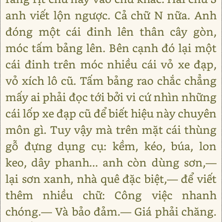
anh viết lộn ngược. Cả chữ N nữa. Anh
đóng một cái đinh lên thân cây gòn,
móc tấm bảng lên. Bên cạnh đó lại một
cái đinh trên móc nhiều cái vỏ xe đạp,
vỏ xích lô cũ. Tấm bảng rao chắc chẳng
mấy ai phải đọc tới bởi vi cứ nhìn những
cái lốp xe đạp cũ để biết hiệu này chuyên
môn gì. Tuy vậy mà trên mặt cái thùng
gỗ đựng dụng cụ: kềm, kéo, búa, lon
keo, dây phanh... anh còn dùng sơn,—
lại sơn xanh, nhà quê đặc biệt,— để viết
thêm nhiều chữ: Công việc nhanh
chóng.— Và bảo đảm.— Giá phải chăng.