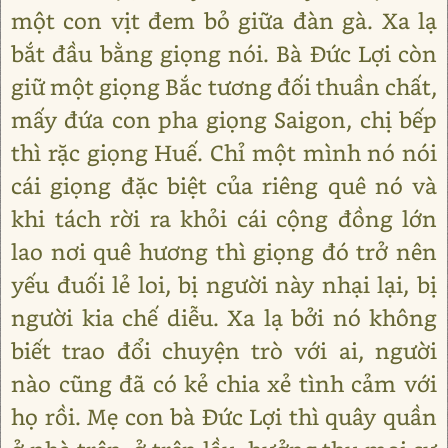
một con vịt đem bỏ giữa đàn gà. Xa lạ
bắt đầu bằng giọng nói. Bà Đức Lợi còn
giữ một giọng Bắc tương đối thuần chất,
mấy đứa con pha giọng Saigon, chị bếp
thì rặc giọng Huế. Chỉ một mình nó nói
cái giọng đặc biệt của riêng quê nó và
khi tách rời ra khỏi cái cộng đồng lớn
lao nơi quê hương thì giọng đó trở nên
yếu đuối lẻ loi, bị người này nhại lại, bị
người kia chế diễu. Xa lạ bởi nó không
biết trao đổi chuyện trò với ai, người
nào cũng đã có kẻ chia xẻ tình cảm với
họ rồi. Mẹ con bà Đức Lợi thì quây quần