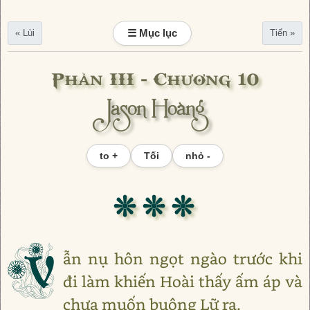
☰ Mục lục
« Lùi
Tiến »
Phần III - Chương 10
Jason Hoàng
to +
Tối
nhỏ -
❊ ❊ ❊
V
ẫn nụ hôn ngọt ngào trước khi
đi làm khiến Hoài thấy ấm áp và
chưa muốn buông Lữ ra.