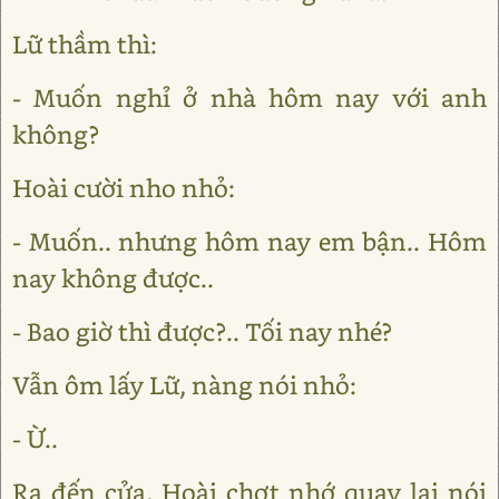
Lữ thầm thì:
- Muốn nghỉ ở nhà hôm nay với anh
không?
Hoài cười nho nhỏ:
- Muốn.. nhưng hôm nay em bận.. Hôm
nay không được..
- Bao giờ thì được?.. Tối nay nhé?
Vẫn ôm lấy Lữ, nàng nói nhỏ:
- Ừ..
Ra đến cửa, Hoài chợt nhớ quay lại nói