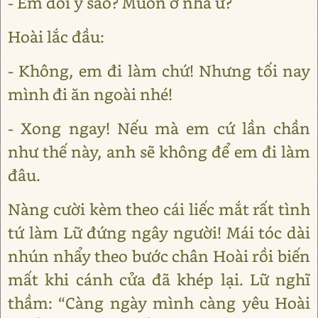
- Em đổi ý sao? Muốn ở nhà ư?
Hoài lắc đầu:
- Không, em đi làm chứ! Nhưng tối nay
mình đi ăn ngoài nhé!
- Xong ngay! Nếu mà em cứ lần chần
như thế này, anh sẽ không để em đi làm
đâu.
Nàng cười kèm theo cái liếc mắt rất tình
tứ làm Lữ đứng ngây người! Mái tóc dài
nhún nhẩy theo bước chân Hoài rồi biến
mất khi cánh cửa đã khép lại. Lữ nghĩ
thầm: “Càng ngày mình càng yêu Hoài