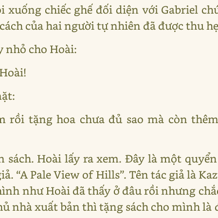
 xuống chiếc ghế đối diện với Gabriel c
ách của hai người tự nhiên đã được thu hẹp
y nhỏ cho Hoài:
Hoài!
ặt:
ôm rồi tặng hoa chưa đủ sao mà còn thê
n sách. Hoài lấy ra xem. Đây là một quyể
ả. “A Pale View of Hills”. Tên tác giả là Ka
hình như Hoài đã thấy ở đâu rồi nhưng chắ
 chủ nhà xuất bản thì tặng sách cho mình là