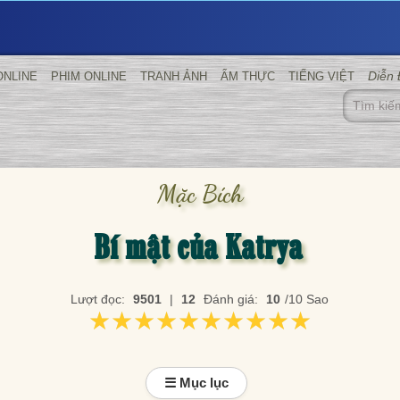
Diễn
ONLINE
PHIM ONLINE
TRANH ẢNH
ẨM THỰC
TIẾNG VIỆT
Mặc Bích
Bí mật của Katrya
Lượt đọc:
9501
|
12
Đánh giá:
10
/10 Sao
★★★★★★★★★★
★★★★★★★★★★
☰ Mục lục