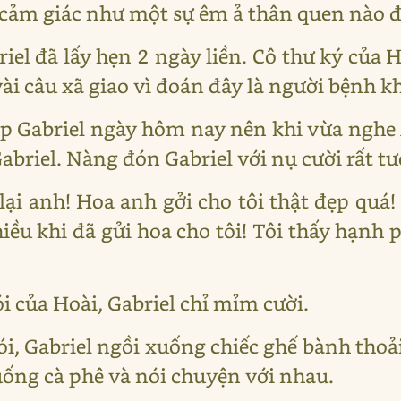
 cảm giác như một sự êm ả thân quen nào 
iel đã lấy hẹn 2 ngày liền. Cô thư ký của H
i câu xã giao vì đoán đây là người bệnh kh
gặp Gabriel ngày hôm nay nên khi vừa nghe
briel. Nàng đón Gabriel với nụ cười rất tươ
p lại anh! Hoa anh gởi cho tôi thật đẹp qu
iều khi đã gửi hoa cho tôi! Tôi thấy hạnh
ói của Hoài, Gabriel chỉ mỉm cười.
i, Gabriel ngồi xuống chiếc ghế bành thoả
uống cà phê và nói chuyện với nhau.