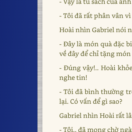
- Vậy là tủ sách của anh 
- Tôi đã rất phân vân 
Hoài nhìn Gabriel nói 
- Đây là món quà đặc b
về đây để chỉ tặng món
- Đúng vậy!.. Hoài khỏe
nghe tin!
- Tôi đã bình thường tr
lại. Có vấn để gì sao?
Gabriel nhìn Hoài rất l
- Tôi.. đã mong chờ ng