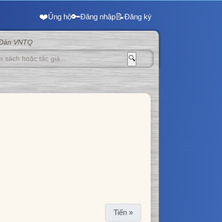
❤️
🔑
📝
Ủng hộ
Đăng nhập
Đăng ký
 Đàn VNTQ
🔍
Tiến »