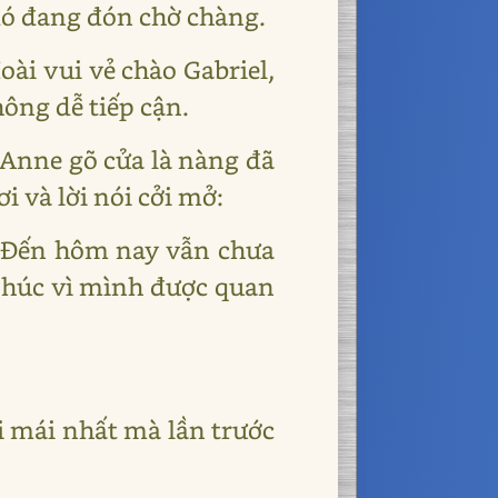
đó đang đón chờ chàng.
oài vui vẻ chào Gabriel,
ông dễ tiếp cận.
 Anne gõ cửa là nàng đã
i và lời nói cởi mở:
á! Đến hôm nay vẫn chưa
 phúc vì mình được quan
i mái nhất mà lần trước