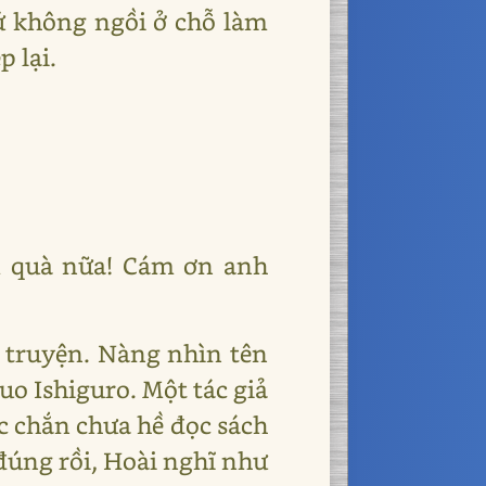
hứ không ngồi ở chỗ làm
 lại.
m quà nữa! Cám ơn anh
n truyện. Nàng nhìn tên
zuo Ishiguro. Một tác giả
c chắn chưa hề đọc sách
 đúng rồi, Hoài nghĩ như