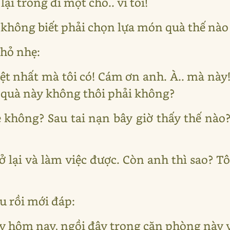
lại trống đi một chỗ.. vì tôi!
vì không biết phải chọn lựa món quà thế nà
nhỏ nhẹ:
iệt nhất mà tôi có! Cám ơn anh. À.. mà nà
 quà này không thôi phải không?
 không? Sau tai nạn bây giờ thấy thế nào?
ở lại và làm việc được. Còn anh thì sao? T
âu rồi mới đáp:
ày hôm nay, ngồi đây trong căn phòng này 