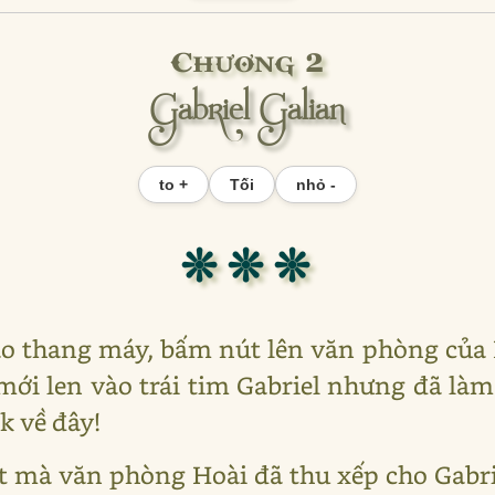
Chương 2
Gabriel Galian
to +
Tối
nhỏ -
❊ ❊ ❊
vào thang máy, bấm nút lên văn phòng của
mới len vào trái tim Gabriel nhưng đã là
k về đây!
t mà văn phòng Hoài đã thu xếp cho Gabri