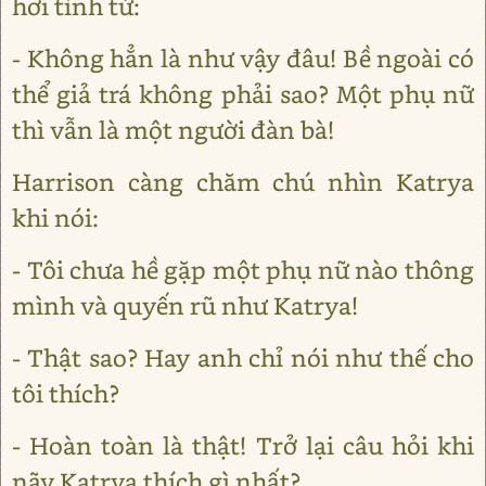
hơi tình tứ:
- Không hẳn là như vậy đâu! Bề ngoài có
thể giả trá không phải sao? Một phụ nữ
thì vẫn là một người đàn bà!
Harrison càng chăm chú nhìn Katrya
khi nói:
- Tôi chưa hề gặp một phụ nữ nào thông
mình và quyến rũ như Katrya!
- Thật sao? Hay anh chỉ nói như thế cho
tôi thích?
- Hoàn toàn là thật! Trở lại câu hỏi khi
nãy Katrya thích gì nhất?