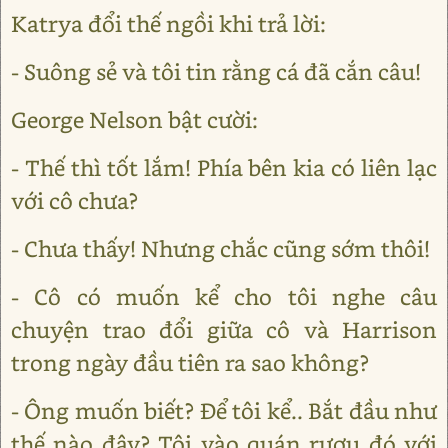
Katrya đổi thế ngồi khi trả lời:
- Suông sẻ và tôi tin rằng cá đã cắn câu!
George Nelson bật cười:
- Thế thì tốt lắm! Phía bên kia có liên lạc
với cô chưa?
- Chưa thấy! Nhưng chắc cũng sớm thôi!
- Cô có muốn kể cho tôi nghe câu
chuyện trao đổi giữa cô và Harrison
trong ngày đầu tiên ra sao không?
- Ông muốn biết? Để tôi kể.. Bắt đầu như
thế nào đây? Tôi vào quán rượu đó với