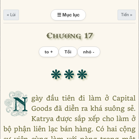
☰ Mục lục
« Lùi
Tiến »
Chương 17
to +
Tối
nhỏ -
❊ ❊ ❊
N
gày đầu tiên đi làm ở Capital
Goods đã diễn ra khá suông sẻ.
Katrya được sắp xếp cho làm ở
bộ phận liên lạc bán hàng. Có hai cộng
sự viên cùng làm với nàng trong một