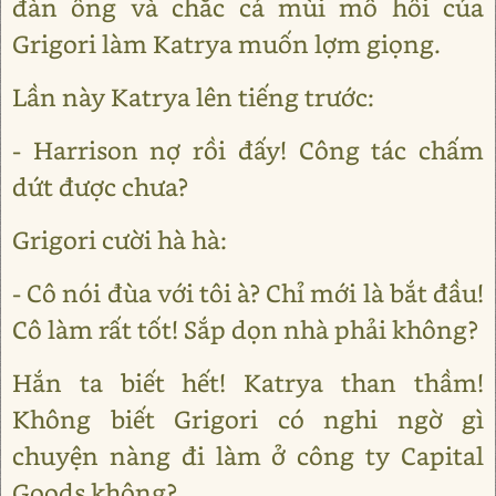
đàn ông và chắc cả mùi mồ hôi của
Grigori làm Katrya muốn lợm giọng.
Lần này Katrya lên tiếng trước:
- Harrison nợ rồi đấy! Công tác chấm
dứt được chưa?
Grigori cười hà hà:
- Cô nói đùa với tôi à? Chỉ mới là bắt đầu!
Cô làm rất tốt! Sắp dọn nhà phải không?
Hắn ta biết hết! Katrya than thầm!
Không biết Grigori có nghi ngờ gì
chuyện nàng đi làm ở công ty Capital
Goods không?