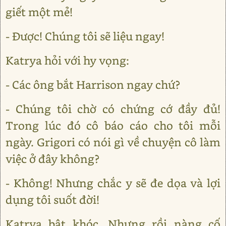
giết một mẻ!
- Được! Chúng tôi sẽ liệu ngay!
Katrya hỏi với hy vọng:
- Các ông bắt Harrison ngay chứ?
- Chúng tôi chờ có chứng cớ đầy đủ!
Trong lúc đó cô báo cáo cho tôi mỗi
ngày. Grigori có nói gì về chuyện cô làm
việc ở đây không?
- Không! Nhưng chắc y sẽ đe dọa và lợi
dụng tôi suốt đời!
Katrya bật khóc. Nhưng rồi nàng cố