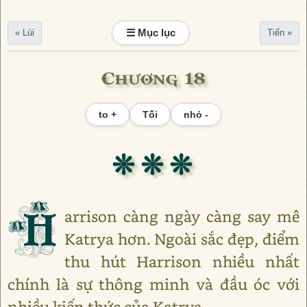
☰ Mục lục
« Lùi
Tiến »
Chương 18
to +
Tối
nhỏ -
❊ ❊ ❊
H
arrison càng ngày càng say mê
Katrya hơn. Ngoài sắc đẹp, điểm
thu hút Harrison nhiều nhất
chính là sự thông minh và đầu óc với
nhiều kiến thức của Katrya.