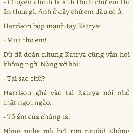
- Chuyện chính là anh thích chứ em thì
ăn thua gì. Anh ở đây chứ em đâu có ở.
Harrison bóp mạnh tay Katrya:
- Mua cho em!
Dù đã đoán nhưng Katrya cũng vẫn hơi
không ngờ! Nàng vờ hỏi:
- Tại sao chứ?
Harrison ghé vào tai Katrya nói nhỏ
thật ngọt ngào:
- Tổ ấm của chúng ta!
Nàng nghe mà hơi rợn người! Không