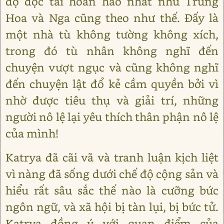
độ độc tài hoàn hảo nhất như Trung
Hoa và Nga cũng theo như thế. Đấy là
một nhà tù không tường không xích,
trong đó tù nhân không nghĩ đến
chuyện vượt ngục và cũng không nghĩ
đến chuyện lật đổ kẻ cầm quyền bởi vì
nhờ được tiêu thụ và giải trí, những
người nô lệ lại yêu thích thân phận nô lệ
của mình!
Katrya đã cãi vã và tranh luận kịch liệt
vì nàng đã sống dưới chế độ cộng sản và
hiểu rất sâu sắc thế nào là cưỡng bức
ngôn ngữ, và xã hội bị tàn lụi, bị bức tử.
Katrya đồng ý với quan điểm của