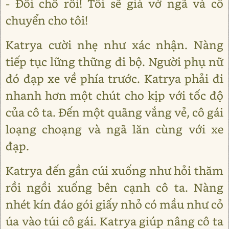
- Đổi chỗ rồi! Tôi sẽ giả vờ ngã và cô
chuyển cho tôi!
Katrya cười nhẹ như xác nhận. Nàng
tiếp tục lững thững đi bộ. Người phụ nữ
đó đạp xe về phía trước. Katrya phải đi
nhanh hơn một chút cho kịp với tốc độ
của cô ta. Đến một quãng vắng vẻ, cô gái
loạng choạng và ngã lăn cùng với xe
đạp.
Katrya đến gần cúi xuống như hỏi thăm
rồi ngồi xuống bên cạnh cô ta. Nàng
nhét kín đáo gói giấy nhỏ có mầu như cỏ
úa vào túi cô gái. Katrya giúp nâng cô ta