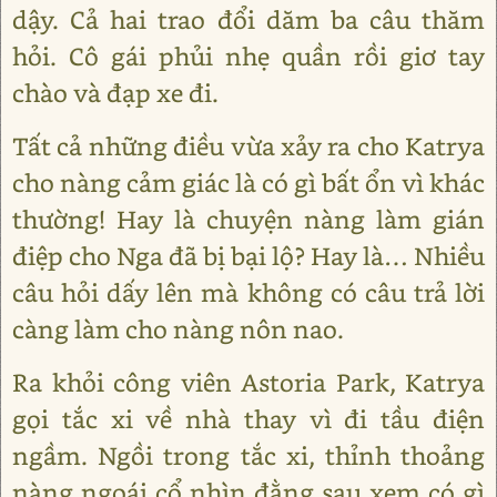
dậy. Cả hai trao đổi dăm ba câu thăm
hỏi. Cô gái phủi nhẹ quần rồi giơ tay
chào và đạp xe đi.
Tất cả những điều vừa xảy ra cho Katrya
cho nàng cảm giác là có gì bất ổn vì khác
thường! Hay là chuyện nàng làm gián
điệp cho Nga đã bị bại lộ? Hay là… Nhiều
câu hỏi dấy lên mà không có câu trả lời
càng làm cho nàng nôn nao.
Ra khỏi công viên Astoria Park, Katrya
gọi tắc xi về nhà thay vì đi tầu điện
ngầm. Ngồi trong tắc xi, thỉnh thoảng
nàng ngoái cổ nhìn đằng sau xem có gì