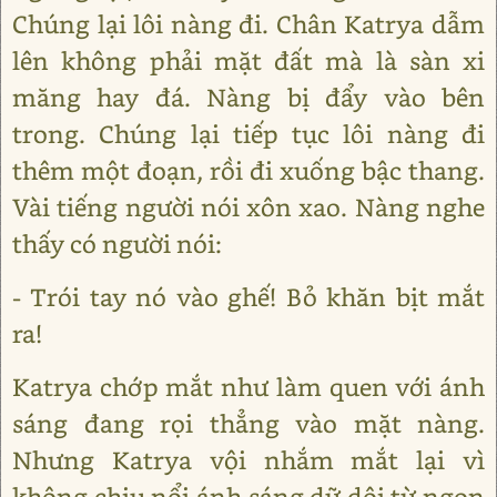
Chúng lại lôi nàng đi. Chân Katrya dẫm
lên không phải mặt đất mà là sàn xi
măng hay đá. Nàng bị đẩy vào bên
trong. Chúng lại tiếp tục lôi nàng đi
thêm một đoạn, rồi đi xuống bậc thang.
Vài tiếng người nói xôn xao. Nàng nghe
thấy có người nói:
- Trói tay nó vào ghế! Bỏ khăn bịt mắt
ra!
Katrya chớp mắt như làm quen với ánh
sáng đang rọi thẳng vào mặt nàng.
Nhưng Katrya vội nhắm mắt lại vì
không chịu nổi ánh sáng dữ dội từ ngọn