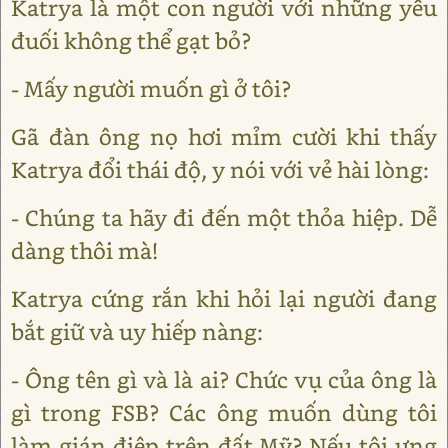
Katrya là một con người với những yếu
đuối không thể gạt bỏ?
- Mấy người muốn gì ở tôi?
Gã đàn ông nọ hơi mỉm cười khi thấy
Katrya đổi thái độ, y nói với vẻ hài lòng:
- Chúng ta hãy đi đến một thỏa hiệp. Dễ
dàng thôi mà!
Katrya cứng rắn khi hỏi lại người đang
bắt giữ và uy hiếp nàng:
- Ông tên gì và là ai? Chức vụ của ông là
gì trong FSB? Các ông muốn dùng tôi
làm gián điệp trên đất Mỹ? Nếu tôi ưng