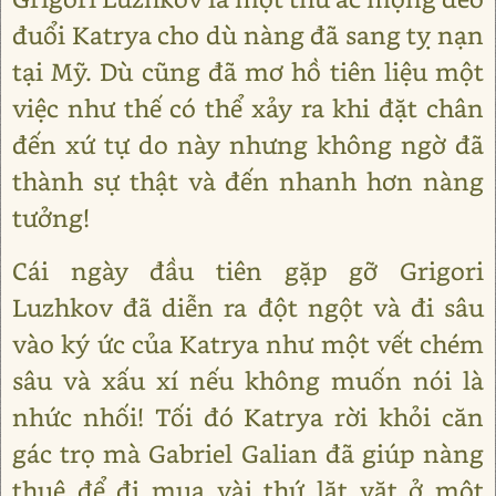
đuổi Katrya cho dù nàng đã sang tỵ nạn
tại Mỹ. Dù cũng đã mơ hồ tiên liệu một
việc như thế có thể xảy ra khi đặt chân
đến xứ tự do này nhưng không ngờ đã
thành sự thật và đến nhanh hơn nàng
tưởng!
Cái ngày đầu tiên gặp gỡ Grigori
Luzhkov đã diễn ra đột ngột và đi sâu
vào ký ức của Katrya như một vết chém
sâu và xấu xí nếu không muốn nói là
nhức nhối! Tối đó Katrya rời khỏi căn
gác trọ mà Gabriel Galian đã giúp nàng
thuê để đi mua vài thứ lặt vặt ở một