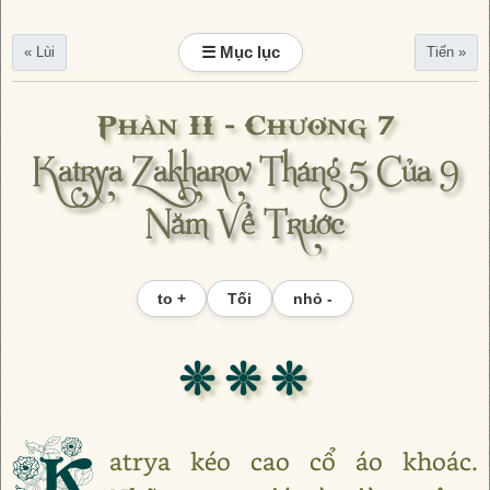
☰ Mục lục
« Lùi
Tiến »
Phần II - Chương 7
Katrya Zakharov Tháng 5 Của 9
Năm Về Trước
to +
Tối
nhỏ -
❊ ❊ ❊
K
atrya kéo cao cổ áo khoác.