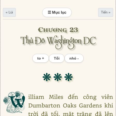
☰ Mục lục
« Lùi
Tiến »
Chương 23
Thủ Đô Washington DC
to +
Tối
nhỏ -
❊ ❊ ❊
W
illiam Miles đến công viên
Dumbarton Oaks Gardens khi
trời đã tối, mặt trăng đã lên