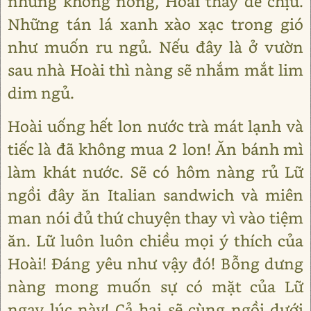
nhưng không nóng, Hoài thấy dễ chịu.
Những tán lá xanh xào xạc trong gió
như muốn ru ngủ. Nếu đây là ở vườn
sau nhà Hoài thì nàng sẽ nhắm mắt lim
dim ngủ.
Hoài uống hết lon nước trà mát lạnh và
tiếc là đã không mua 2 lon! Ăn bánh mì
làm khát nước. Sẽ có hôm nàng rủ Lữ
ngồi đây ăn Italian sandwich và miên
man nói đủ thứ chuyện thay vì vào tiệm
ăn. Lữ luôn luôn chiều mọi ý thích của
Hoài! Đáng yêu như vậy đó! Bỗng dưng
nàng mong muốn sự có mặt của Lữ
ngay lúc này! Cả hai sẽ cùng ngồi dưới