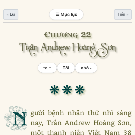
☰ Mục lục
« Lùi
Tiến »
Chương 22
Trần Andrew Hoàng Sơn
to +
Tối
nhỏ -
❊ ❊ ❊
N
gười bệnh nhân thứ nhì sáng
nay, Trần Andrew Hoàng Sơn,
một thanh niên Việt Nam 38