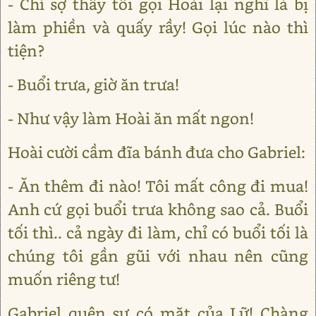
- Chỉ sợ thấy tôi gọi Hoài lại nghĩ là bị
làm phiền và quấy rầy! Gọi lúc nào thì
tiện?
- Buổi trưa, giờ ăn trưa!
- Như vậy làm Hoài ăn mất ngon!
Hoài cười cầm đĩa bánh đưa cho Gabriel:
- Ăn thêm đi nào! Tôi mất công đi mua!
Anh cứ gọi buổi trưa không sao cả. Buổi
tối thì.. cả ngày đi làm, chỉ có buổi tối là
chúng tôi gần gũi với nhau nên cũng
muốn riêng tư!
Gabriel quên sự có mặt của Lữ! Chàng