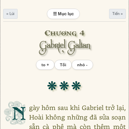
☰ Mục lục
« Lùi
Tiến »
Chương 4
Gabriel Galian
to +
Tối
nhỏ -
❊ ❊ ❊
N
gày hôm sau khi Gabriel trở lại,
Hoài không những đã sửa soạn
sẵn cà phê mà còn thêm một