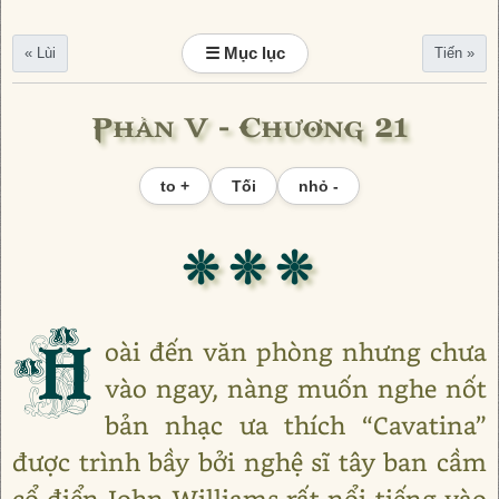
☰ Mục lục
« Lùi
Tiến »
Phần V - Chương 21
to +
Tối
nhỏ -
❊ ❊ ❊
H
oài đến văn phòng nhưng chưa
vào ngay, nàng muốn nghe nốt
bản nhạc ưa thích “Cavatina”
được trình bầy bởi nghệ sĩ tây ban cầm
cổ điển John Williams rất nổi tiếng vào