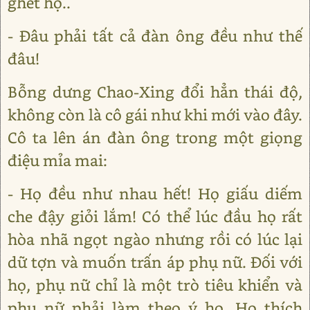
ghét họ..
- Đâu phải tất cả đàn ông đều như thế
đâu!
Bỗng dưng Chao-Xing đổi hẳn thái độ,
không còn là cô gái như khi mới vào đây.
Cô ta lên án đàn ông trong một giọng
điệu mỉa mai:
- Họ đều như nhau hết! Họ giấu diếm
che đậy giỏi lắm! Có thể lúc đầu họ rất
hòa nhã ngọt ngào nhưng rồi có lúc lại
dữ tợn và muốn trấn áp phụ nữ. Đối với
họ, phụ nữ chỉ là một trò tiêu khiển và
phụ nữ phải làm theo ý họ. Họ thích