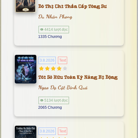
Đô Thị Chi Thần Cấp Tông Sư
Du Nhàn Phong
👁 4414 lượt đọc
1335 Chương
3.8.2026
Text
Tôi Sở Hữu Toàn Kỹ Năng Bị Động
Ngao Dạ Cật Bình Quả
👁 5134 lượt đọc
2065 Chương
3.8.2026
Text