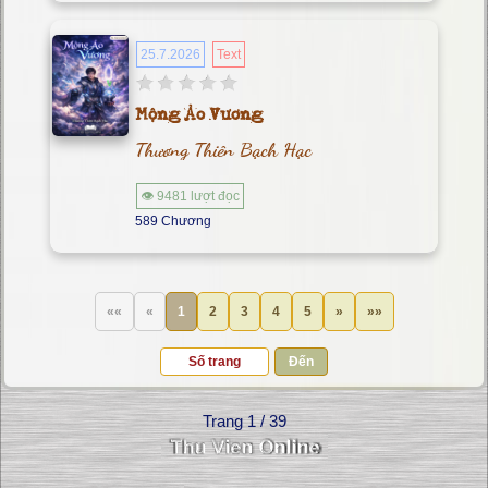
25.7.2026
Text
Mộng Ảo Vương
Thương Thiên Bạch Hạc
👁 9481 lượt đọc
589 Chương
««
«
1
2
3
4
5
»
»»
Đến
Trang 1 / 39