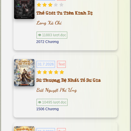
Thế Giới Tu Tiên Kinh Dị
Long Xà Chi
👁 11883 lượt đọc
2072 Chương
31.7.2026
Text
Sử Thượng Đệ Nhất Tổ Sư Gia
Bát Nguyệt Phi Ưng
👁 10495 lượt đọc
1506 Chương