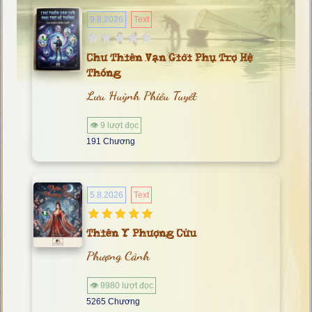
9.8.2026
Text
Chư Thiên Vạn Giới Phụ Trợ Hệ
Thống
Lưu Huỳnh Phiêu Tuyết
👁 9 lượt đọc
191 Chương
5.8.2026
Text
Thiên Y Phượng Cửu
Phượng Cảnh
👁 9980 lượt đọc
5265 Chương