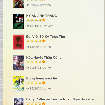
👁 998768 lượt xem
KỲ ÁN ÁNH TRĂNG
👁 1371084 lượt xem
Đại Việt Sử Ký Toàn Thư
👁 1390043 lượt xem
Hóa Huyết Thần Công
👁 2101721 lượt xem
Bong bóng mùa hè
👁 3518074 lượt xem
Harry Potter và Tên Tù Nhân Ngục Azkaban