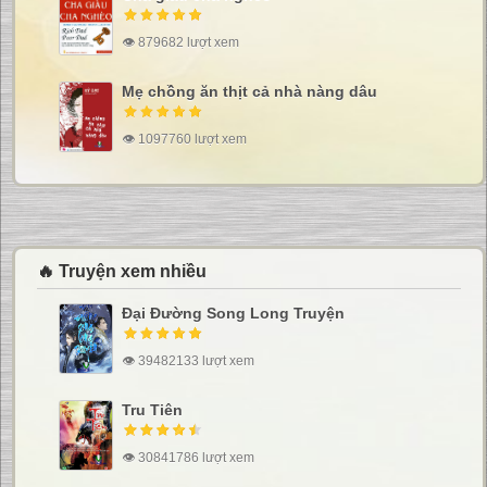
👁 879682 lượt xem
Mẹ chồng ăn thịt cả nhà nàng dâu
👁 1097760 lượt xem
🔥 Truyện xem nhiều
Đại Đường Song Long Truyện
👁 39482133 lượt xem
Tru Tiên
👁 30841786 lượt xem