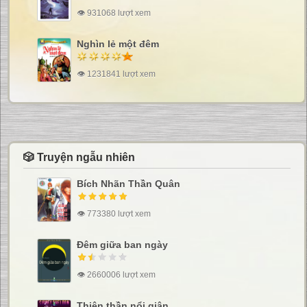
👁 931068 lượt xem
Nghìn lẻ một đêm
👁 1231841 lượt xem
🎲 Truyện ngẫu nhiên
Bích Nhãn Thần Quân
👁 773380 lượt xem
Đêm giữa ban ngày
👁 2660006 lượt xem
Thiên thần nổi giận