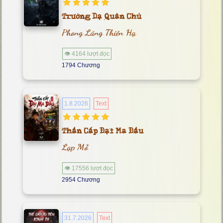
Trường Dạ Quân Chủ
Phong Lăng Thiên Hạ
👁 4164 lượt đọc
1794 Chương
1.8.2026
Text
Thần Cấp Đại Ma Đầu
Lạp Mỗ
👁 17556 lượt đọc
2954 Chương
31.7.2026
Text