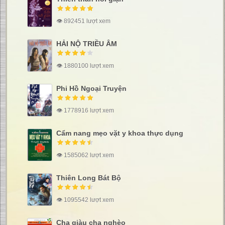
👁 892451 lượt xem
HẢI NỘ TRIỀU ÂM
👁 1880100 lượt xem
Phi Hồ Ngoại Truyện
👁 1778916 lượt xem
Cẩm nang mẹo vặt y khoa thực dụng
👁 1585062 lượt xem
Thiên Long Bát Bộ
👁 1095542 lượt xem
Cha giàu cha nghèo