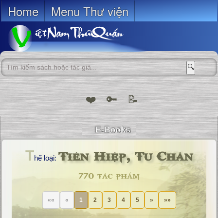
Home
Menu Thư viện
🔍
❤️
🔑
📝
Tiên Hiệp, Tu Chân
T
hể loại:
770 tác phẩm
««
«
1
2
3
4
5
»
»»