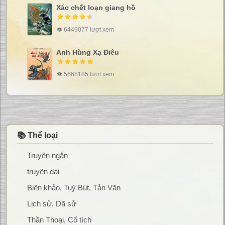
Xác chết loạn giang hồ
👁 6449077 lượt xem
Anh Hùng Xạ Điêu
👁 5668185 lượt xem
📚 Thể loại
Truyện ngắn
truyện dài
Biên khảo, Tuỳ Bút, Tản Văn
Lịch sử, Dã sử
Thần Thoại, Cổ tích