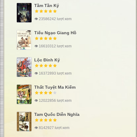
Tầm Tần Ký
👁 23586242 lượt xem
Tiếu Ngạo Giang Hồ
👁 16610312 lượt xem
Lộc Đỉnh Ký
👁 16372893 lượt xem
Thất Tuyệt Ma Kiếm
👁 12022856 lượt xem
Tam Quốc Diễn Nghĩa
👁 8142927 lượt xem