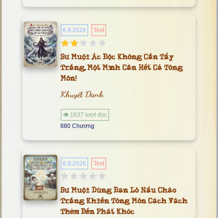
6.8.2026
Text
Sư Muội Ác Độc Không Cần Tẩy
Trắng, Một Mình Cân Hết Cả Tông
Môn!
Khuyết Danh
👁 1637 lượt đọc
880 Chương
6.8.2026
Text
Sư Muội Dùng Đan Lô Nấu Cháo
Trắng Khiến Tông Môn Cách Vách
Thèm Đến Phát Khóc