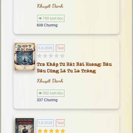
Khuyết Danh
👁 789 lượt đọc
608 Chương
6.8.2026
Text
Tra Khắp Tứ Hải Bát Hoang: Đâu
Đâu Cũng Là Tu La Tràng
Khuyết Danh
👁 392 lượt đọc
337 Chương
5.8.2026
Text