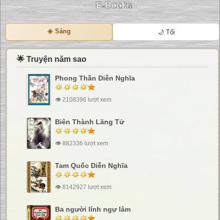
☀️ Sáng
🌙 Tối
🌟 Truyện năm sao
Phong Thần Diễn Nghĩa
👁 2108396 lượt xem
Biên Thành Lãng Tử
👁 882336 lượt xem
Tam Quốc Diễn Nghĩa
👁 8142927 lượt xem
Ba người lính ngự lâm