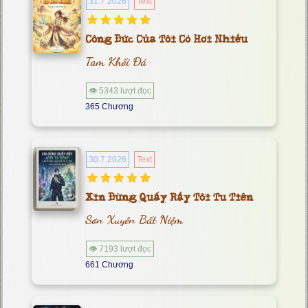
31.7.2026
Text
Công Đức Của Tôi Có Hơi Nhiều
Tam Khối Đá
👁 5343 lượt đọc
365 Chương
30.7.2026
Text
Xin Đừng Quấy Rầy Tôi Tu Tiên
Sơn Xuyên Bất Niệm
👁 7193 lượt đọc
661 Chương