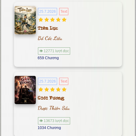
25.7.2026
Text
Tiên Lục
Bố Cốc Liêu
👁 12771 lượt đọc
659 Chương
25.7.2026
Text
Giới Vương
Dược Thiên Sầu
👁 13673 lượt đọc
1034 Chương