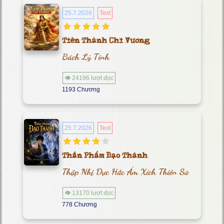
25.7.2026
Text
Tiên Thành Chi Vương
Bách Lý Tỉnh
👁 24196 lượt đọc
1193 Chương
25.7.2026
Text
Thần Phẩm Đạo Thánh
Thập Nhị Dực Hắc Ám Xích Thiên Sứ
👁 13170 lượt đọc
778 Chương