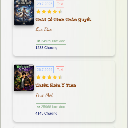
29.7.2026
Text
Thái Cổ Tinh Thần Quyết
Lục Dao
👁 24925 lượt đọc
1233 Chương
26.7.2026
Text
Thiếu Niên Y Tiên
Trục Một
👁 25968 lượt đọc
4145 Chương