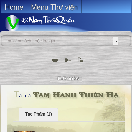
Home
Menu Thư viện
🔍
❤️
🔑
📝
Tam Hành Thiên Hạ
T
ác giả:
Tác Phẩm (1)