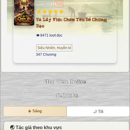
8.7.2026
Text
Ta Lấy Việc Chém Yêu Để Chứng
Đạo
👁 8471 lượt đọc
Siêu Nhiên, Huyền bí
347 Chương
☀️ Sáng
🌙 Tối
🌏 Tác giả theo khu vực