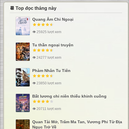
📆 Top đọc tháng này
Quang Âm Chi Ngoại
👁 25925 lượt xem
Tu thần ngoại truyện
👁 24277 lượt xem
Phàm Nhân Tu Tiên
👁 23850 lượt xem
Bất lương chi niên thiếu khinh cuồng
👁 20711 lượt xem
Quan Tài Mở, Trăm Ma Tan, Vương Phi Từ Địa
Ngục Trở Về