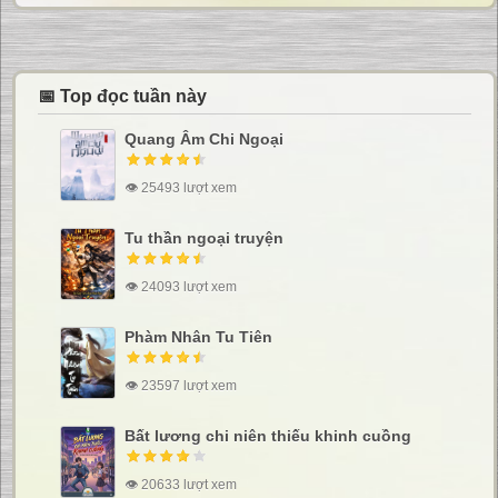
📅 Top đọc tuần này
Quang Âm Chi Ngoại
👁 25493 lượt xem
Tu thần ngoại truyện
👁 24093 lượt xem
Phàm Nhân Tu Tiên
👁 23597 lượt xem
Bất lương chi niên thiếu khinh cuồng
👁 20633 lượt xem