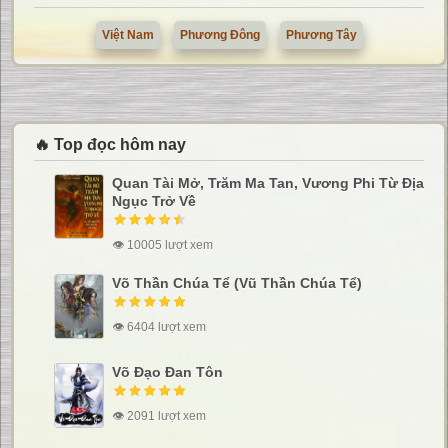
Việt Nam
Phương Đông
Phương Tây
🔥 Top đọc hôm nay
Quan Tài Mở, Trăm Ma Tan, Vương Phi Từ Địa
Ngục Trở Về
👁 10005 lượt xem
Võ Thần Chúa Tể (Vũ Thần Chúa Tể)
👁 6404 lượt xem
Võ Đạo Đan Tôn
👁 2091 lượt xem