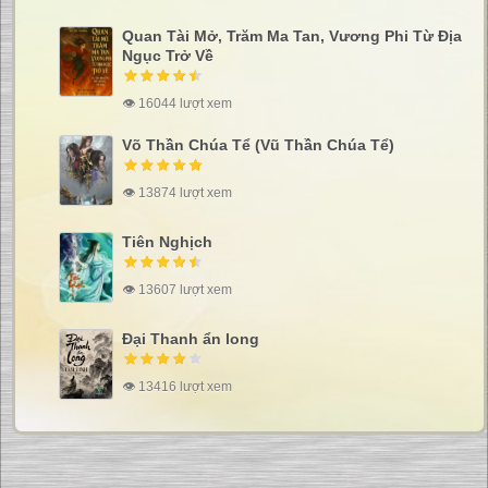
Quan Tài Mở, Trăm Ma Tan, Vương Phi Từ Địa
Ngục Trở Về
👁 16044 lượt xem
Võ Thần Chúa Tể (Vũ Thần Chúa Tể)
👁 13874 lượt xem
Tiên Nghịch
👁 13607 lượt xem
Đại Thanh ẩn long
👁 13416 lượt xem