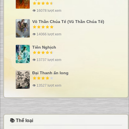
👁 16078 lượt xem
Võ Thần Chúa Tể (Vũ Thần Chúa Tể)
👁 14066 lượt xem
Tiên Nghịch
👁 13737 lượt xem
Đại Thanh ẩn long
👁 13527 lượt xem
📚 Thể loại