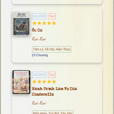
3.8.2026
Text
Ốc Cư
Lục Lục
Tâm Lý, Xã Hội, Hiện Thực
23 Chương
3.8.2026
Text
Hành Trình Làm Vợ Của
Cinderella
Lục Lục
Biên khảo, Tuỳ Bút, Tản Văn