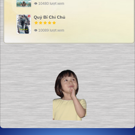
👁 10480 lượt xem
Quỷ Bí Chi Chủ
👁 10089 lượt xem