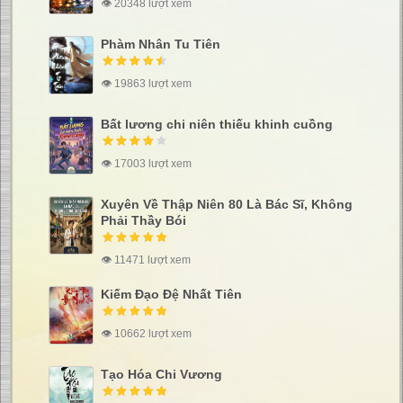
👁 20348 lượt xem
Phàm Nhân Tu Tiên
👁 19863 lượt xem
Bất lương chi niên thiếu khinh cuồng
👁 17003 lượt xem
Xuyên Về Thập Niên 80 Là Bác Sĩ, Không
Phải Thầy Bói
👁 11471 lượt xem
Kiếm Đạo Đệ Nhất Tiên
👁 10662 lượt xem
Tạo Hóa Chi Vương