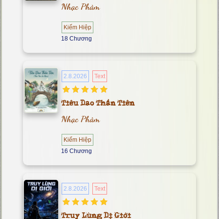
Nhạc Phàm
Kiếm Hiệp
18 Chương
2.8.2026
Text
Tiêu Dao Thần Tiên
Nhạc Phàm
Kiếm Hiệp
16 Chương
2.8.2026
Text
Truy Lùng Dị Giới