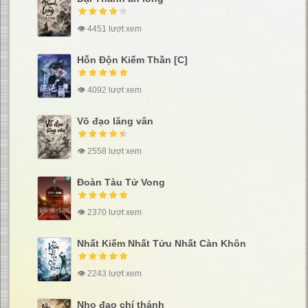
👁 4451 lượt xem
Hỗn Độn Kiếm Thần [C]
👁 4092 lượt xem
Võ đạo lăng vân
👁 2558 lượt xem
Đoàn Tàu Tử Vong
👁 2370 lượt xem
Nhất Kiếm Nhất Tửu Nhất Càn Khôn
👁 2243 lượt xem
Nho đạo chí thánh