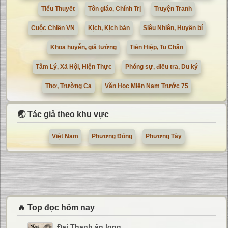
Tiểu Thuyết
Tôn giáo, Chính Trị
Truyện Tranh
Cuộc Chiến VN
Kịch, Kịch bản
Siêu Nhiên, Huyền bí
Khoa huyễn, giả tưởng
Tiên Hiệp, Tu Chân
Tâm Lý, Xã Hội, Hiện Thực
Phóng sự, điều tra, Du ký
Thơ, Trường Ca
Văn Học Miền Nam Trước 75
🌏 Tác giả theo khu vực
Việt Nam
Phương Đông
Phương Tây
🔥 Top đọc hôm nay
Đại Thanh ẩn long