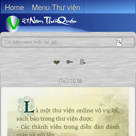
Home
Menu Thư viện
🔍
❤️
🔑
📝
L
à một thư viện online vô vụ lợi,
sách báo trong thư viện được:
- Các thành viên trong diễn đàn đánh
máy và gửi lên.