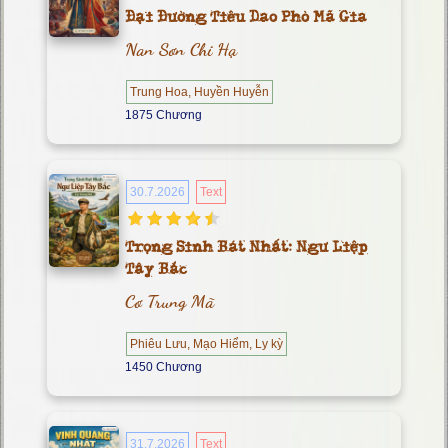
Đại Đường Tiêu Dao Phò Mã Gia
Nan Sơn Chi Hạ
Trung Hoa, Huyền Huyễn
1875 Chương
30.7.2026
Text
Trọng Sinh Bát Nhất: Ngư Liệp
Tây Bắc
Cơ Trung Mã
Phiêu Lưu, Mạo Hiểm, Ly kỳ
1450 Chương
31.7.2026
Text