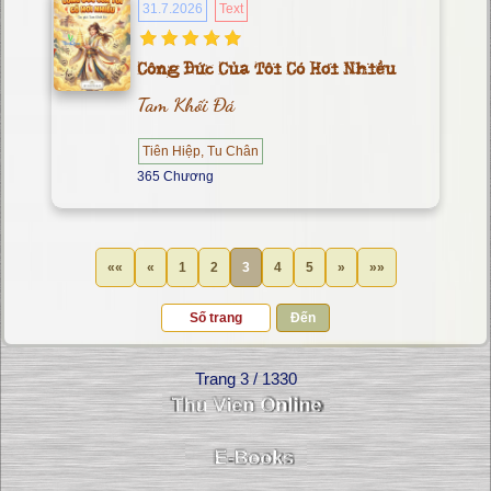
31.7.2026
Text
Công Đức Của Tôi Có Hơi Nhiều
Tam Khối Đá
Tiên Hiệp, Tu Chân
365 Chương
««
«
1
2
3
4
5
»
»»
Đến
Trang 3 / 1330