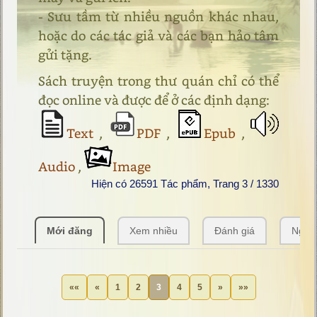
- Sưu tầm từ nhiều nguồn khác nhau,
hoặc do các tác giả và các bạn hảo tâm
gửi tặng.
Sách truyện trong thư quán chỉ có thể
đọc online và được để ở các định dạng:
Text
,
PDF
,
Epub
,
Audio
,
Image
Hiện có 26591 Tác phẩm, Trang 3 / 1330
Mới đăng
Xem nhiều
Đánh giá
Ngẫu
««
«
1
2
3
4
5
»
»»