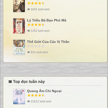
👁 1601 lượt xem
Lý Triều Bá Đạo Phò Mã
👁 1252 lượt xem
Thế Giới Của Các Vị Thần
👁 931 lượt xem
📅 Top đọc tuần này
Quang Âm Chi Ngoại
👁 21612 lượt xem