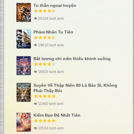
Tu thần ngoại truyện
👁 20164 lượt xem
Phàm Nhân Tu Tiên
👁 19610 lượt xem
Bất lương chi niên thiếu khinh cuồng
👁 16925 lượt xem
Xuyên Về Thập Niên 80 Là Bác Sĩ, Không
Phải Thầy Bói
👁 11460 lượt xem
Kiếm Đạo Đệ Nhất Tiên
👁 10534 lượt xem