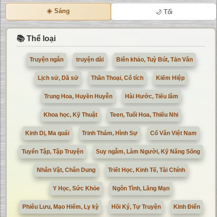
☀️ Sáng
🌙 Tối
📚 Thể loại
Truyện ngắn
truyện dài
Biên khảo, Tuỳ Bút, Tản Văn
Lịch sử, Dã sử
Thần Thoại, Cổ tích
Kiếm Hiệp
Trung Hoa, Huyền Huyễn
Hài Hước, Tiếu lâm
Khoa học, Kỹ Thuật
Teen, Tuổi Hoa, Thiếu Nhi
Kinh Dị, Ma quái
Trinh Thám, Hình Sự
Cổ Văn Việt Nam
Tuyển Tập, Tập Truyện
Suy ngẫm, Làm Người, Kỹ Năng Sống
Nhân Vật, Chân Dung
Triết Học, Kinh Tế, Tài Chính
Y Học, Sức Khỏe
Ngôn Tình, Lãng Mạn
Phiêu Lưu, Mạo Hiểm, Ly kỳ
Hồi Ký, Tự Truyện
Kinh Điển