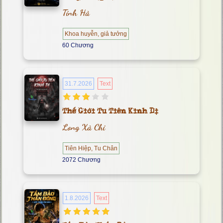
Tinh Hà
Khoa huyễn, giả tưởng
60 Chương
31.7.2026
Text
Thế Giới Tu Tiên Kinh Dị
Long Xà Chi
Tiên Hiệp, Tu Chân
2072 Chương
1.8.2026
Text