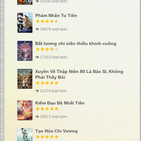
👁 20356 lượt xem
Phàm Nhân Tu Tiên
👁 19876 lượt xem
Bất lương chi niên thiếu khinh cuồng
👁 17015 lượt xem
Xuyên Về Thập Niên 80 Là Bác Sĩ, Không
Phải Thầy Bói
👁 11474 lượt xem
Kiếm Đạo Đệ Nhất Tiên
👁 10672 lượt xem
Tạo Hóa Chi Vương