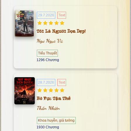
29.7.2026
Text
Tôi Là Người Dọn Dẹp!
Ngư Ngục Vũ
Tiểu Thuyết
1296 Chương
28.7.2026
Text
Bờ Vực Tận Thế
Thần Nhiên
Khoa huyễn, giả tưởng
1930 Chương