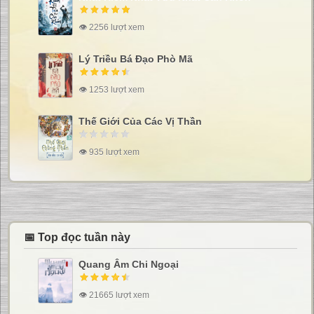
👁 2256 lượt xem
Lý Triều Bá Đạo Phò Mã
👁 1253 lượt xem
Thế Giới Của Các Vị Thần
👁 935 lượt xem
📅 Top đọc tuần này
Quang Âm Chi Ngoại
👁 21665 lượt xem