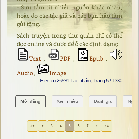
- Sưu tầm từ nhiều nguồn khác nhau,
hoặc do các tác giả và các bạn hảo tâm
gửi tặng.
Sách truyện trong thư quán chỉ có thể
đọc online và được để ở các định dạng:
Text
,
PDF
,
Epub
,
Audio
,
Image
Hiện có 26591 Tác phẩm, Trang 5 / 1330
Mới đăng
Xem nhiều
Đánh giá
Ngẫu
««
«
3
4
5
6
7
»
»»