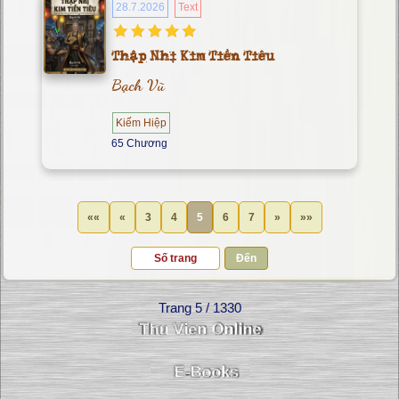
28.7.2026
Text
Thập Nhị Kim Tiền Tiêu
Bạch Vũ
Kiếm Hiệp
65 Chương
««
«
3
4
5
6
7
»
»»
Đến
Trang 5 / 1330