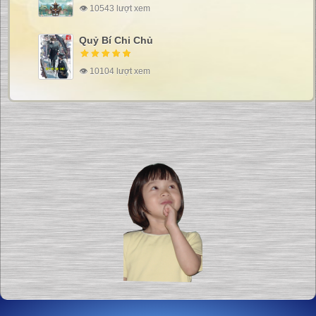
👁 10543 lượt xem
Quỷ Bí Chi Chủ
👁 10104 lượt xem