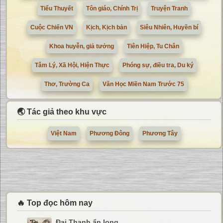
Tiểu Thuyết
Tôn giáo, Chính Trị
Truyện Tranh
Cuộc Chiến VN
Kịch, Kịch bản
Siêu Nhiên, Huyền bí
Khoa huyễn, giả tưởng
Tiên Hiệp, Tu Chân
Tâm Lý, Xã Hội, Hiện Thực
Phóng sự, điều tra, Du ký
Thơ, Trường Ca
Văn Học Miền Nam Trước 75
🌏 Tác giả theo khu vực
Việt Nam
Phương Đông
Phương Tây
🔥 Top đọc hôm nay
Đại Thanh ẩn long