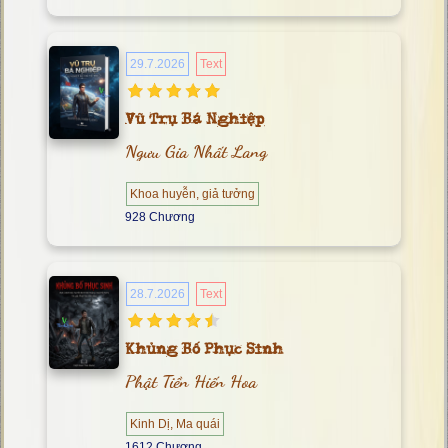
29.7.2026
Text
Vũ Trụ Bá Nghiệp
Ngưu Gia Nhất Lang
Khoa huyễn, giả tưởng
928 Chương
28.7.2026
Text
Khủng Bố Phục Sinh
Phật Tiền Hiến Hoa
Kinh Dị, Ma quái
1612 Chương