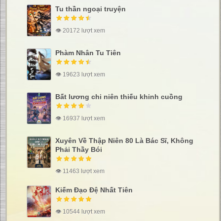
Tu thần ngoại truyện
👁 20172 lượt xem
Phàm Nhân Tu Tiên
👁 19623 lượt xem
Bất lương chi niên thiếu khinh cuồng
👁 16937 lượt xem
Xuyên Về Thập Niên 80 Là Bác Sĩ, Không
Phải Thầy Bói
👁 11463 lượt xem
Kiếm Đạo Đệ Nhất Tiên
👁 10544 lượt xem