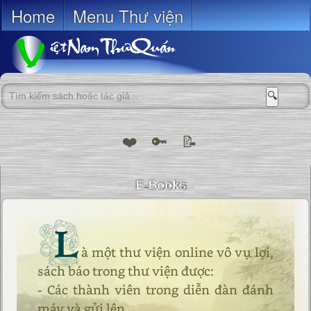
Home
Menu Thư viện
🔍
❤️
🔑
📝
L
à một thư viện online vô vụ lợi,
sách báo trong thư viện được:
- Các thành viên trong diễn đàn đánh
máy và gửi lên.