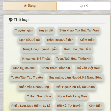
☀️ Sáng
🌙 Tối
📚 Thể loại
Truyện ngắn
truyện dài
Biên khảo, Tuỳ Bút, Tản Văn
Lịch sử, Dã sử
Thần Thoại, Cổ tích
Kiếm Hiệp
Trung Hoa, Huyền Huyễn
Hài Hước, Tiếu lâm
Khoa học, Kỹ Thuật
Teen, Tuổi Hoa, Thiếu Nhi
Kinh Dị, Ma quái
Trinh Thám, Hình Sự
Cổ Văn Việt Nam
Tuyển Tập, Tập Truyện
Suy ngẫm, Làm Người, Kỹ Năng Sống
Nhân Vật, Chân Dung
Triết Học, Kinh Tế, Tài Chính
Y Học, Sức Khỏe
Ngôn Tình, Lãng Mạn
Phiêu Lưu, Mạo Hiểm, Ly kỳ
Hồi Ký, Tự Truyện
Kinh Điển