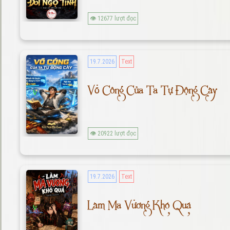
👁 12677 lượt đọc
19.7.2026
Text
Võ Công Của Ta Tự Động Cày
👁 20922 lượt đọc
19.7.2026
Text
Làm Ma Vương Khó Quá