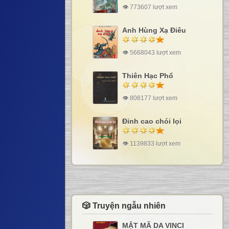
👁 773607 lượt xem
Anh Hùng Xạ Điêu
👁 5668043 lượt xem
Thiên Hạc Phổ
👁 808177 lượt xem
Đỉnh cao chói lọi
👁 1139833 lượt xem
🎲 Truyện ngẫu nhiên
MẬT MÃ DA VINCI