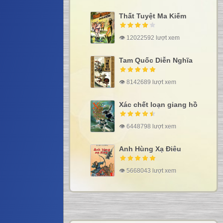
Thất Tuyệt Ma Kiếm
👁 12022592 lượt xem
Tam Quốc Diễn Nghĩa
👁 8142689 lượt xem
Xác chết loạn giang hồ
👁 6448798 lượt xem
Anh Hùng Xạ Điêu
👁 5668043 lượt xem