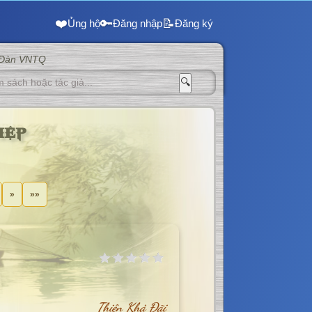
❤️
🔑
📝
Ủng hộ
Đăng nhập
Đăng ký
 Đàn VNTQ
🔍
iệp
»
»»
Thiên Khả Đãi