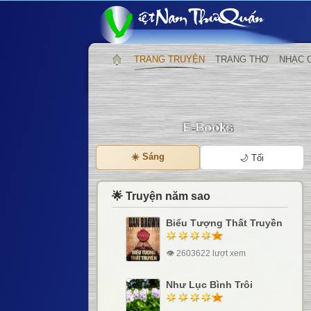
TRANG TRUYỆN
TRANG THƠ
NHẠC 
☀️ Sáng
🌙 Tối
🌟 Truyện năm sao
Biểu Tượng Thất Truyền
👁 2603622 lượt xem
Như Lục Bình Trôi