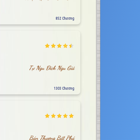
852 Chương
Tự Ngu Đích Ngu Giả
1303 Chương
Bán Thương Bất Phá