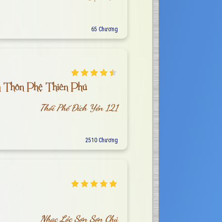
65 Chương
h Thôn Phệ Thiên Phú
Thối Phế Đích Yên 121
2510 Chương
Nhạc Lộc Sơn Sơn Chủ