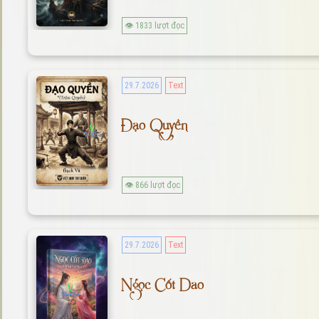
👁 1833 lượt đọc
29.7.2026
Text
Đạo Quyền
👁 866 lượt đọc
29.7.2026
Text
Ngọc Cốt Dao