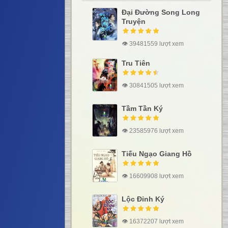
Đại Đường Song Long
Truyện
👁 39481559 lượt xem
Tru Tiên
👁 30841505 lượt xem
Tầm Tần Ký
👁 23585976 lượt xem
Tiếu Ngạo Giang Hồ
👁 16609908 lượt xem
Lộc Đỉnh Ký
👁 16372207 lượt xem