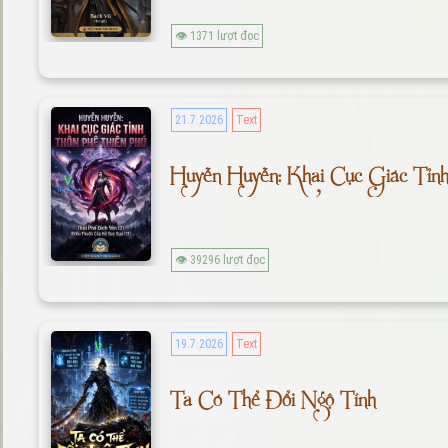
👁 1371 lượt đọc
21.7.2026
Text
Huyễn Huyễn: Khai Cục Giác Tỉn
👁 39296 lượt đọc
19.7.2026
Text
Ta Có Thể Đổi Ngộ Tính