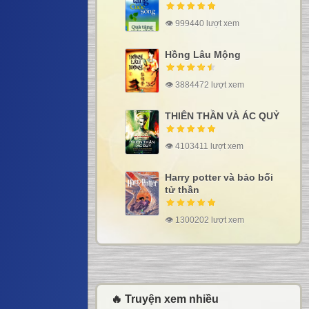
👁 999440 lượt xem
Hồng Lâu Mộng
👁 3884472 lượt xem
THIÊN THẦN VÀ ÁC QUỶ
👁 4103411 lượt xem
Harry potter và bảo bối
tử thần
👁 1300202 lượt xem
🔥 Truyện xem nhiều