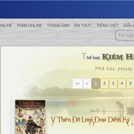
Diễn
ONLINE
PHIM ONLINE
TRANH ẢNH
ẨM THỰC
TIẾNG VIỆT
Kiếm H
T
hể loại:
793 tác phẩm
««
«
1
2
3
4
5
8.8.2026
Text
Ỷ Thiên Đồ Long Đoạt Diễm Ký