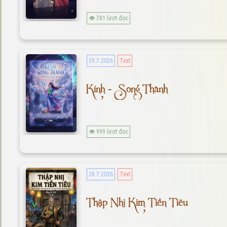
👁 781 lượt đọc
29.7.2026
Text
Kính - Song Thành
👁 999 lượt đọc
28.7.2026
Text
Thập Nhị Kim Tiền Tiêu