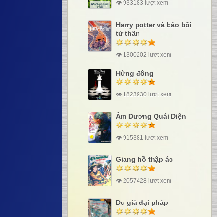
👁 933183 lượt xem
Harry potter và bảo bối
tử thần
👁 1300202 lượt xem
Hừng đông
👁 1823930 lượt xem
Âm Dương Quái Diện
👁 915381 lượt xem
Giang hồ thập ác
👁 2057428 lượt xem
Du già đại pháp