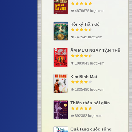
👁 4878678 lượt xem
Hồi ký Trần độ
👁 747545 lượt xem
ÂM MƯU NGÀY TẬN THẾ
👁 1083043 lượt xem
Kim Bình Mai
👁 1835480 lượt xem
Thiên thần nổi giận
👁 892382 lượt xem
Quà tặng cuộc sống