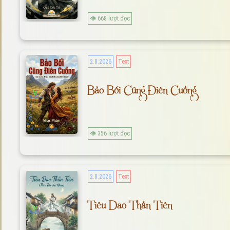
👁 668 lượt đọc
2.8.2026
Text
Bảo Bối Cũng Điên Cuồng
👁 356 lượt đọc
2.8.2026
Text
Tiêu Dao Thần Tiên