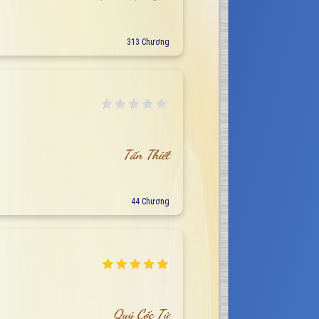
313 Chương
Tấn Thiết
44 Chương
Quỷ Cốc Tử