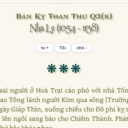
Bản Kỷ Toàn Thư Q3(b)
Nhà Lý (1054 - 1138)
to +
Tối
nhỏ -
❊ ❊ ❊
ai người ở Hoà Trại cáo phó với nhà Tốn
Cao Tông lánh người Kim qua sông [Trườn
y Giáp Thìn, xuống chiếu cho Đô phi kỵ 
 lên ngôi sang báo cho Chiêm Thành. Phát
thứ bậc khác nhau.