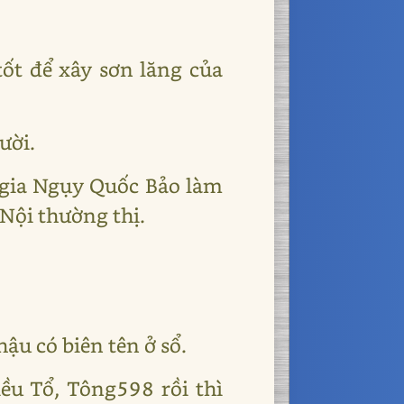
ốt để xây sơn lăng của
ười.
ư gia Ngụy Quốc Bảo làm
Nội thường thị.
.
ậu có biên tên ở sổ.
ều Tổ, Tông598 rồi thì