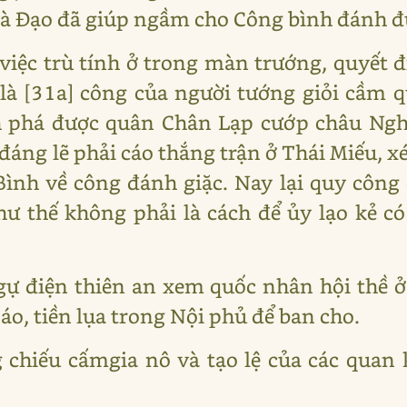
 và Đạo đã giúp ngầm cho Công bình đánh 
iệc trù tính ở trong màn trướng, quyết 
là [31a] công của người tướng giỏi cầm q
 phá được quân Chân Lạp cướp châu Nghệ
áng lẽ phải cáo thắng trận ở Thái Miếu, x
nh về công đánh giặc. Nay lại quy công 
hư thế không phải là cách để ủy lạo kẻ có 
ự điện thiên an xem quốc nhân hội thề 
o, tiền lụa trong Nội phủ để ban cho.
 chiếu cấmgia nô và tạo lệ của các quan 