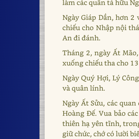
làm các quân tả hữu Ng
Ngày Giáp Dần, hơn 2 
chiếu cho Nhập nội th
An đi đánh.
Tháng 2, ngày Ất Mão,
xuống chiếu tha cho 13
Ngày Quý Hợi, Lý Công
và quân lính.
Ngày Ất Sửu, các qua
Hoàng Đế. Vua bảo các 
thiên hạ yên tĩnh, tron
giữ chức, chớ có lười b