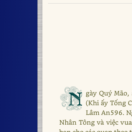
N
gày Quý Mão, s
(Khi ấy Tống 
Lâm An596. Ngà
Nhân Tông và việc vua
ban cho các quan theo 