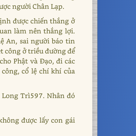
được người Chân Lạp.
định được chiến thắng ở
uan làm nên thắng lợi.
 An, sai người báo tin
ét công ở triều đường để
cho Phật và Đạo, đi các
công, cổ lệ chí khí của
ở Long Trì597. Nhân đó
không được lấy con gái