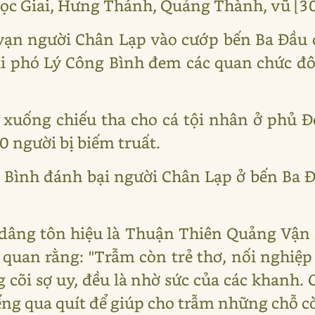
ọc Giai, Hưng Thánh, Quảng Thành, vũ [30
vạn người Chân Lạp vào cướp bến Ba Đầu
ái phó Lý Công Bình đem các quan chức đ
 xuống chiếu tha cho cá tội nhân ở phủ 
0 người bị biếm truất.
 Bình đánh bại người Chân Lạp ở bến Ba Đ
n dâng tôn hiệu là Thuận Thiên Quảng Vậ
quan rằng: "Trẫm còn trẻ thơ, nối nghiệp
g cõi sợ uy, đều là nhờ sức của các khanh
iếng qua quít để giúp cho trẫm những chỗ cò