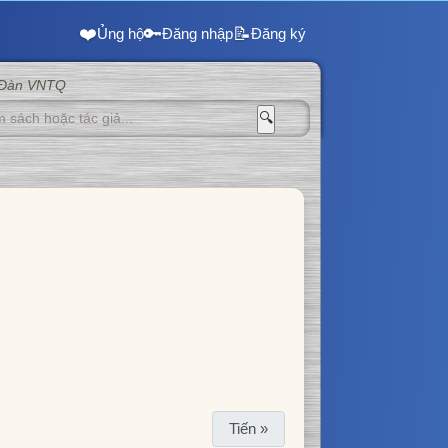
❤️
🔑
📝
Ủng hộ
Đăng nhập
Đăng ký
 Đàn VNTQ
🔍
Tiến »