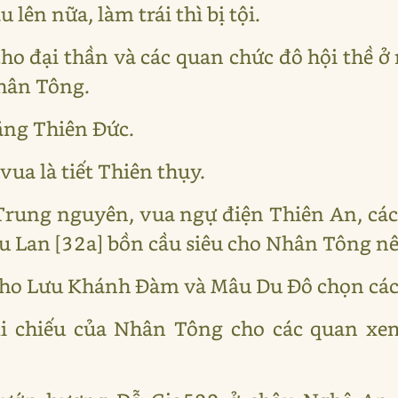
lên nữa, làm trái thì bị tội.
ho đại thần và các quan chức đô hội thề ở
Nhân Tông.
ăng Thiên Đức.
vua là tiết Thiên thụy.
 Trung nguyên, vua ngự điện Thiên An, c
Vu Lan [32a] bồn cầu siêu cho Nhân Tông nê
cho Lưu Khánh Đàm và Mâu Du Đô chọn các
di chiếu của Nhân Tông cho các quan xem