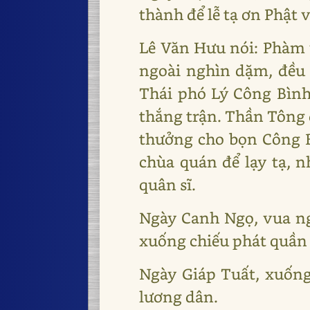
thành để lễ tạ ơn Phật
Lê Văn Hưu nói: Phàm v
ngoài nghìn dặm, đều 
Thái phó Lý Công Bình
thắng trận. Thần Tông đ
thưởng cho bọn Công Bì
chùa quán để lạy tạ, n
quân sĩ.
Ngày Canh Ngọ, vua ng
xuống chiếu phát quần á
Ngày Giáp Tuất, xuống
lương dân.