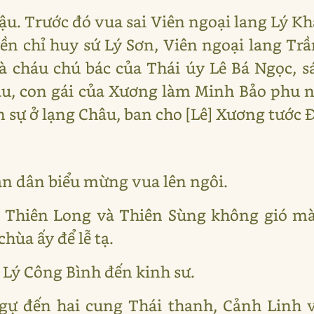
ậu. Trước đó vua sai Viên ngoại lang Lý Kh
iền chỉ huy sứ Lý Sơn, Viên ngoại lang Tr
à cháu chú bác của Thái úy Lê Bá Ngọc, s
u, con gái của Xương làm Minh Bảo phu n
n sự ở lạng Châu, ban cho [Lê] Xương tước Đ
n dân biểu mừng vua lên ngôi.
a Thiên Long và Thiên Sùng không gió mà
hùa ấy để lễ tạ.
 Lý Công Bình đến kinh sư.
gự đến hai cung Thái thanh, Cảnh Linh v