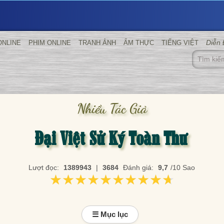
Diễn
ONLINE
PHIM ONLINE
TRANH ẢNH
ẨM THỰC
TIẾNG VIỆT
Nhiều Tác Giả
Đại Việt Sử Ký Toàn Thư
Lượt đọc:
1389943
|
3684
Đánh giá:
9,7
/10 Sao
★★★★★★★★★★
★★★★★★★★★★
☰ Mục lục