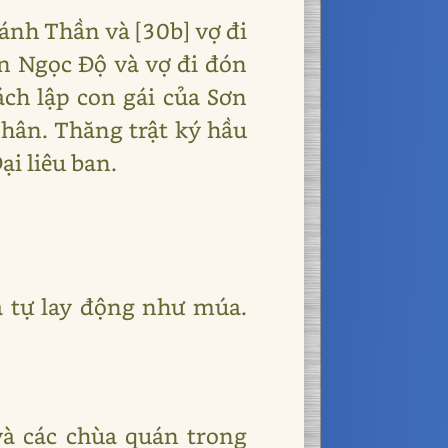
ánh Thần và [30b] vợ đi
ần Ngọc Độ và vợ đi đón
ách lập con gái của Sơn
hân. Thăng trật ký hầu
ại liêu ban.
 tự lay động như múa.
à các chùa quán trong