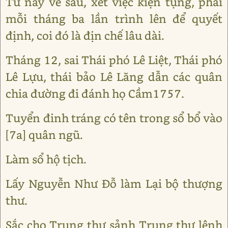
Từ nay về sau, xét việc kiện tụng, phải
mỗi tháng ba lần trình lên để quyết
định, coi đó là địn chế lâu dài.
Tháng 12, sai Thái phó Lê Liệt, Thái phó
Lê Lựu, thái bảo Lê Lăng dẫn các quân
chia đường đi đánh họ Cầm1757.
Tuyển đinh tráng có tên trong sổ bổ vào
[7a] quân ngũ.
Làm sổ hộ tịch.
Lấy Nguyễn Như Đỗ làm Lại bộ thượng
thư.
Sắc cho Trung thư sảnh Trung thư lệnh