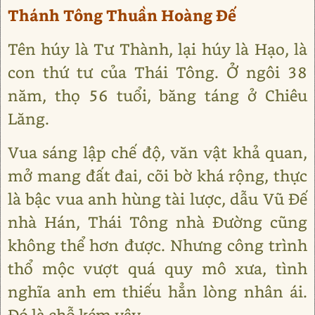
Thánh Tông Thuần Hoàng Đế
Tên húy là Tư Thành, lại húy là Hạo, là
con thứ tư của Thái Tông. Ở ngôi 38
năm, thọ 56 tuổi, băng táng ở Chiêu
Lăng.
Vua sáng lập chế độ, văn vật khả quan,
mở mang đất đai, cõi bờ khá rộng, thực
là bậc vua anh hùng tài lược, dẫu Vũ Đế
nhà Hán, Thái Tông nhà Đường cũng
không thể hơn được. Nhưng công trình
thổ mộc vượt quá quy mô xưa, tình
nghĩa anh em thiếu hẳn lòng nhân ái.
Đó là chỗ kém vậy.