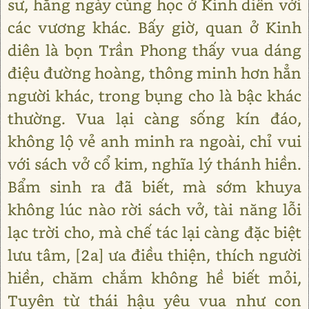
sư, hằng ngày cùng học ở Kinh diên với
các vương khác. Bấy giờ, quan ở Kinh
diên là bọn Trần Phong thấy vua dáng
điệu đường hoàng, thông minh hơn hẳn
người khác, trong bụng cho là bậc khác
thường. Vua lại càng sống kín đáo,
không lộ vẻ anh minh ra ngoài, chỉ vui
với sách vở cổ kim, nghĩa lý thánh hiền.
Bẩm sinh ra đã biết, mà sớm khuya
không lúc nào rời sách vở, tài năng lỗi
lạc trời cho, mà chế tác lại càng đặc biệt
lưu tâm, [2a] ưa điều thiện, thích người
hiền, chăm chắm không hề biết mỏi,
Tuyên từ thái hậu yêu vua như con