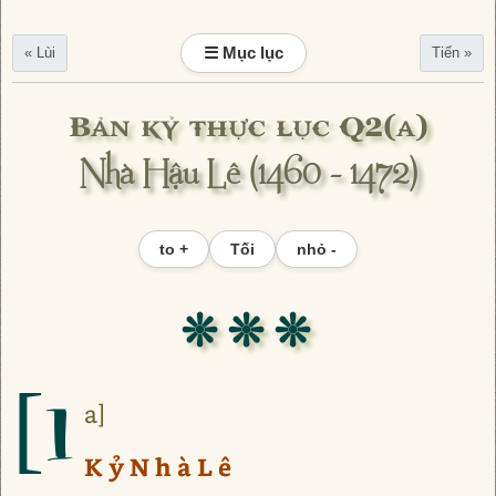
☰ Mục lục
« Lùi
Tiến »
Bản kỷ thực lục Q2(a)
Nhà Hậu Lê (1460 - 1472)
to +
Tối
nhỏ -
❊ ❊ ❊
[1
a]
K ỷ N h à L ê