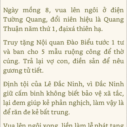
Ngày mồng 8, vua lên ngôi ở điện
Tường Quang, đổi niên hiệu là Quang
Thuận năm thứ 1, đạixá thiên hạ.
Truy tặng Nội quan Đào Biểu tước 1 tư
và ban cho 5 mẫu ruộng công để thờ
cúng. Trả lại vợ con, điền sản để nêu
gương tử tiết.
Định tội của Lê Đắc Ninh, vì Đắc Ninh
giữ cấm binh không biết bảo vệ xã tắc,
lại đem giúp kẻ phản nghịch, làm vậy là
để răn đe kẻ bất trung.
Vua lên ngôi xong, liền làm lễ phát tang