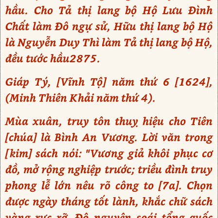
hầu. Cho Tả thị lang bộ Hộ Lưu Đình
Chất làm Đô ngự sử, Hữu thị lang bộ Hộ
là Nguyễn Duy Thì làm Tả thị lang bộ Hộ,
đều tước hầu2875.
Giáp Tý, [Vĩnh Tộ] năm thứ 6 [1624],
(Minh Thiên Khải năm thứ 4).
Mùa xuân, truy tôn thuỵ hiệu cho Tiên
[chúa] là Bình An Vương. Lời văn trong
[kim] sách nói: "Vương giả khôi phục cơ
đồ, mở rộng nghiệp trước; triều đình truy
phong lễ lớn nêu rõ công to [7a]. Chọn
được ngày tháng tốt lành, khắc chữ sách
vàng rực rỡ. Đô nguyên soái tổng quốc