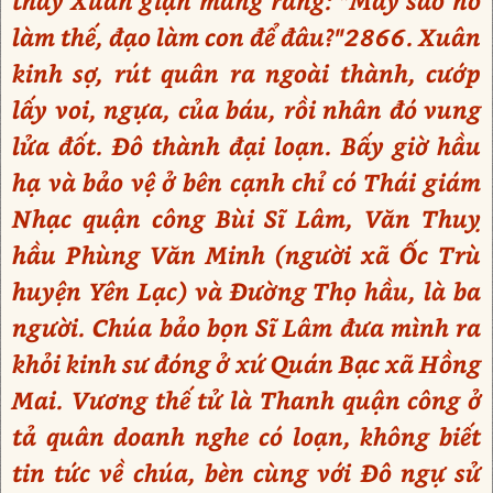
thấy Xuân giận mắng rằng: "Mày sao nỡ
làm thế, đạo làm con để đâu?"2866. Xuân
kinh sợ, rút quân ra ngoài thành, cướp
lấy voi, ngựa, của báu, rồi nhân đó vung
lửa đốt. Đô thành đại loạn. Bấy giờ hầu
hạ và bảo vệ ở bên cạnh chỉ có Thái giám
Nhạc quận công Bùi Sĩ Lâm, Văn Thuỵ
hầu Phùng Văn Minh (người xã Ốc Trù
huyện Yên Lạc) và Đường Thọ hầu, là ba
người. Chúa bảo bọn Sĩ Lâm đưa mình ra
khỏi kinh sư đóng ở xứ Quán Bạc xã Hồng
Mai. Vương thế tử là Thanh quận công ở
tả quân doanh nghe có loạn, không biết
tin tức về chúa, bèn cùng với Đô ngự sử