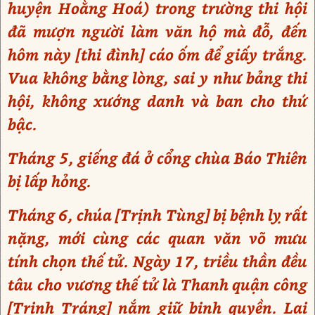
huyện Hoằng Hoá) trong trường thi hội
đã mượn người làm văn hộ mà đỗ, đến
hôm này [thi đình] cáo ốm để giấy trắng.
Vua không bằng lòng, sai y như bảng thi
hội, không xướng danh và ban cho thứ
bậc.
Tháng 5, giếng đá ở cổng chùa Báo Thiên
bị lấp hỏng.
Tháng 6, chúa [Trịnh Tùng] bị bệnh lỵ rất
nặng, mới cùng các quan văn võ mưu
tính chọn thế tử. Ngày 17, triều thần đều
tâu cho vương thế tử là Thanh quận công
[Trịnh Tráng] nắm giữ binh quyền. Lại