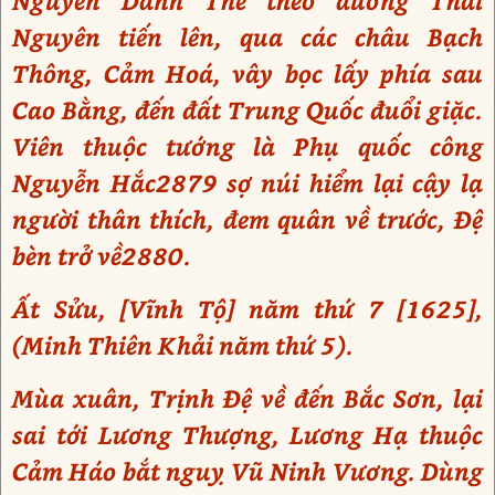
Nguyễn Danh Thế theo đường Thái
Nguyên tiến lên, qua các châu Bạch
Thông, Cảm Hoá, vây bọc lấy phía sau
Cao Bằng, đến đất Trung Quốc đuổi giặc.
Viên thuộc tướng là Phụ quốc công
Nguyễn Hắc2879 sợ núi hiểm lại cậy lạ
người thân thích, đem quân về trước, Đệ
bèn trở về2880.
Ất Sửu, [Vĩnh Tộ] năm thứ 7 [1625],
(Minh Thiên Khải năm thứ 5).
Mùa xuân, Trịnh Đệ về đến Bắc Sơn, lại
sai tới Lương Thượng, Lương Hạ thuộc
Cảm Háo bắt nguỵ Vũ Ninh Vương. Dùng