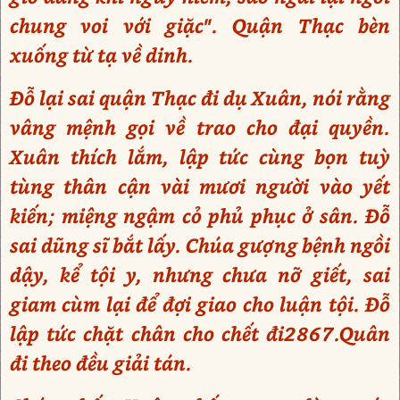
chung voi với giặc". Quận Thạc bèn
xuống từ tạ về dinh.
Đỗ lại sai quận Thạc đi dụ Xuân, nói rằng
vâng mệnh gọi về trao cho đại quyền.
Xuân thích lắm, lập tức cùng bọn tuỳ
tùng thân cận vài mươi người vào yết
kiến; miệng ngậm cỏ phủ phục ở sân. Đỗ
sai dũng sĩ bắt lấy. Chúa gượng bệnh ngồi
dậy, kể tội y, nhưng chưa nỡ giết, sai
giam cùm lại để đợi giao cho luận tội. Đỗ
lập tức chặt chân cho chết đi2867.Quân
đi theo đều giải tán.