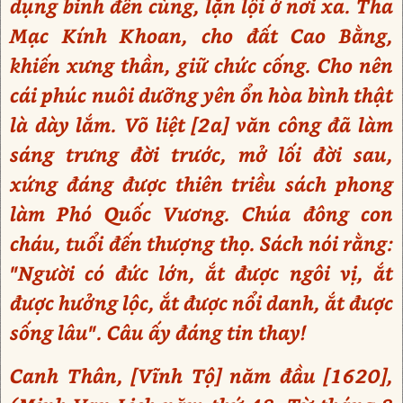
dụng binh đến cùng, lặn lội ở nơi xa. Tha
Mạc Kính Khoan, cho đất Cao Bằng,
khiến xưng thần, giữ chức cống. Cho nên
cái phúc nuôi dưỡng yên ổn hòa bình thật
là dày lắm. Võ liệt [2a] văn công đã làm
sáng trưng đời trước, mở lối đời sau,
xứng đáng được thiên triều sách phong
làm Phó Quốc Vương. Chúa đông con
cháu, tuổi đến thượng thọ. Sách nói rằng:
"Người có đức lớn, ắt được ngôi vị, ắt
được hưởng lộc, ắt được nổi danh, ắt được
sống lâu". Câu ấy đáng tin thay!
Canh Thân, [Vĩnh Tộ] năm đầu [1620],