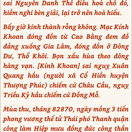
sai Nguyễn Danh Thế điều hoà chỗ đó,
hiềm nghi bèn giải, lại trở nên hoà hiếu.
Bấy giờ kinh thành rỗng không. Mạc Kính
Khoan đóng đồn từ Cao Bằng đem đồ
đảng xuống Gia Lâm, đóng đồn ở Đông
Dư, Thổ Khôi. Bọn xấu hùa theo đông
hàng vạn. [Kính Khoan] sai nguỵ Xuân
Quang hầu (người xã Cổ Hiền huyện
Thượng Phúc) chiếm cứ Châu Cầu, nguỵ
Triều Kỷ hầu chiếm cứ Đồng Mỗ.
Mùa thu, tháng 82870, ngày mồng 3 tiến
phong vương thế tử Thái phó Thanh quận
công làm Hiệp mưu đồng đức công thần