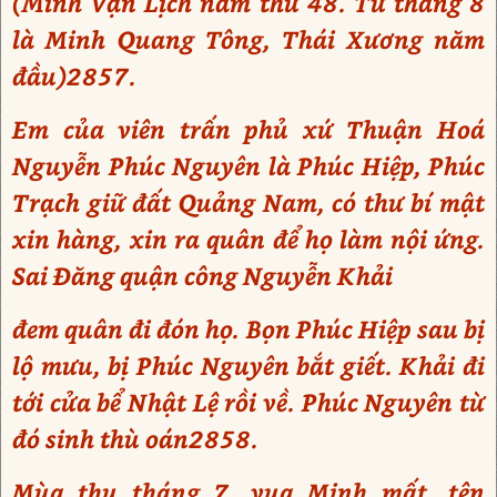
(Minh Vạn Lịch năm thứ 48. Từ tháng 8
là Minh Quang Tông, Thái Xương năm
đầu)2857.
Em của viên trấn phủ xứ Thuận Hoá
Nguyễn Phúc Nguyên là Phúc Hiệp, Phúc
Trạch giữ đất Quảng Nam, có thư bí mật
xin hàng, xin ra quân để họ làm nội ứng.
Sai Đăng quận công Nguyễn Khải
đem quân đi đón họ. Bọn Phúc Hiệp sau bị
lộ mưu, bị Phúc Nguyên bắt giết. Khải đi
tới cửa bể Nhật Lệ rồi về. Phúc Nguyên từ
đó sinh thù oán2858.
Mùa thu tháng 7, vua Minh mất, tên