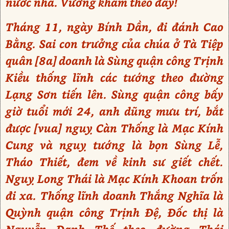
nước nhà. Vương khâm theo đấy!
Tháng 11, ngày Bính Dần, đi đánh Cao
Bằng. Sai con trưởng của chúa ở Tà Tiệp
quân [8a] doanh là Sùng quận công Trịnh
Kiều thống lĩnh các tướng theo đường
Lạng Sơn tiến lên. Sùng quận công bấy
giờ tuổi mới 24, anh dũng mưu trí, bắt
được [vua] nguỵ Càn Thống là Mạc Kính
Cung và nguỵ tướng là bọn Sùng Lễ,
Tháo Thiết, đem về kinh sư giết chết.
Nguỵ Long Thái là Mạc Kính Khoan trốn
đi xa. Thống lĩnh doanh Thắng Nghĩa là
Quỳnh quận công Trịnh Đệ, Đốc thị là