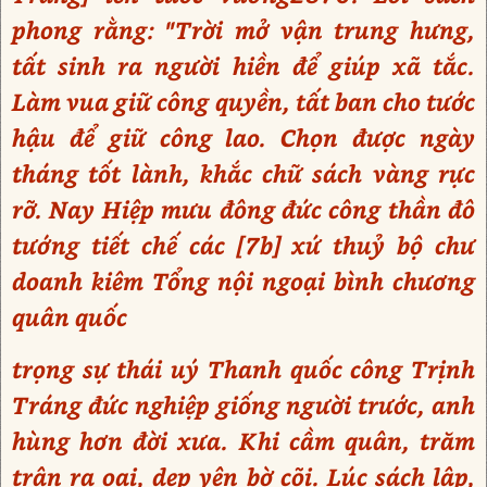
phong rằng: "Trời mở vận trung hưng,
tất sinh ra người hiền để giúp xã tắc.
Làm vua giữ công quyền, tất ban cho tước
hậu để giữ công lao. Chọn được ngày
tháng tốt lành, khắc chữ sách vàng rực
rỡ. Nay Hiệp mưu đông đức công thần đô
tướng tiết chế các [7b] xứ thuỷ bộ chư
doanh kiêm Tổng nội ngoại bình chương
quân quốc
trọng sự thái uý Thanh quốc công Trịnh
Tráng đức nghiệp giống người trước, anh
hùng hơn đời xưa. Khi cầm quân, trăm
trận ra oai, dẹp yên bờ cõi. Lúc sách lập,