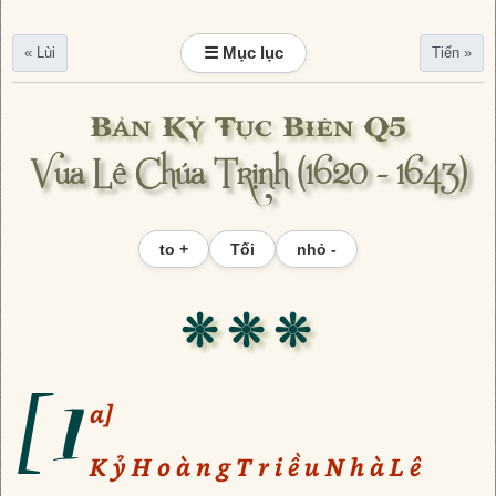
☰ Mục lục
« Lùi
Tiến »
Bản Kỷ Tục Biên Q5
Vua Lê Chúa Trịnh (1620 - 1643)
to +
Tối
nhỏ -
❊ ❊ ❊
[1
a]
K ỷ H o à n g T r i ề u N h à L ê