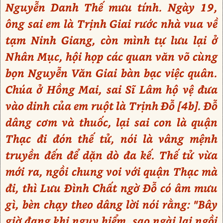
Nguyễn Danh Thế mưu tính. Ngày 19,
ông sai em là Trịnh Giai rước nhà vua về
tạm Ninh Giang, còn mình tự lưu lại ở
Nhân Mục, hội họp các quan văn võ cùng
bọn Nguyễn Văn Giai bàn bạc việc quân.
Chúa ở Hồng Mai, sai Sĩ Lâm hộ vệ đưa
vào dinh của em ruột là Trịnh Đỗ [4b]. Đỗ
dâng cơm và thuốc, lại sai con là quận
Thạc đi đón thế tử, nói là vâng mệnh
truyền đến để dặn dò đa kế. Thế tử vừa
mới ra, ngồi chung voi với quận Thạc mà
đi, thì Lưu Đình Chất ngờ Đỗ có âm mưu
gì, bèn chạy theo dâng lời nói rằng: "Bây
giờ đang khi nguy hiểm, sao ngài lại ngồi