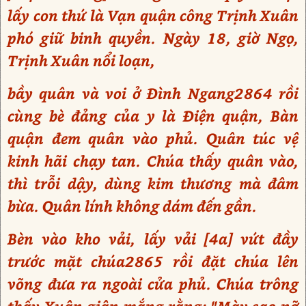
lấy con thứ là Vạn quận công Trịnh Xuân
phó giữ binh quyền. Ngày 18, giờ Ngọ,
Trịnh Xuân nổi loạn,
bầy quân và voi ở Đình Ngang2864 rồi
cùng bè đảng của y là Điện quận, Bàn
quận đem quân vào phủ. Quân túc vệ
kinh hãi chạy tan. Chúa thấy quân vào,
thì trỗi dậy, dùng kim thương mà đâm
bừa. Quân lính không dám đến gần.
Bèn vào kho vải, lấy vải [4a] vứt đầy
trước mặt chúa2865 rồi đặt chúa lên
võng đưa ra ngoài cửa phủ. Chúa trông