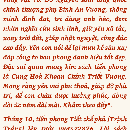
chính thượng phụ Bình An Vương, thông
minh đĩnh đạt, trí dũng anh hào, đem
nhân nghĩa cứu sinh linh, giữ yên xã tắc,
xoay trời đất, giúp nhật nguyệt, công đức
cao đầy. Yên con nối để lại mưu kế sâu xa;
đáp công to ban phong danh hiệu tốt đẹp.
Đặc sai quan mang kim sách tiến phong
là Cung Hoà Khoan Chính Triết Vương.
Mong rằng yên vui phu thoả, giúp đỡ phù
trì, để con cháu được hưởng phúc, dòng
dõi ức năm dài mãi. Khâm theo đấy".
Tháng 10, tiến phong Tiết chế phủ [Trịnh
Tráng] lên tước vương2876. Lời sách