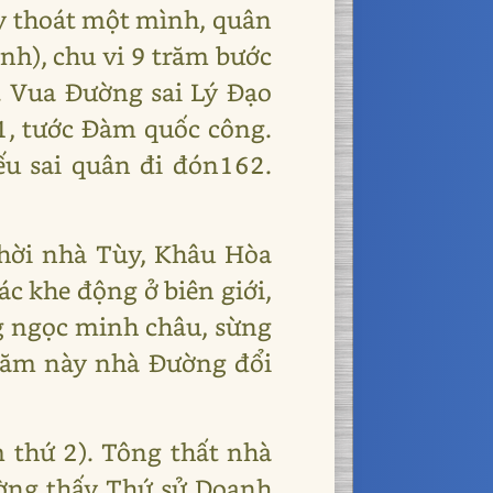
y thoát một mình, quân
ành), chu vi 9 trăm bước
 Vua Đường sai Lý Đạo
1, tước Đàm quốc công.
ếu sai quân đi đón162.
thời nhà Tùy, Khâu Hòa
ác khe động ở biên giới,
 ngọc minh châu, sừng
 Năm này nhà Đường đổi
 thứ 2). Tông thất nhà
ường thấy Thứ sử Doanh