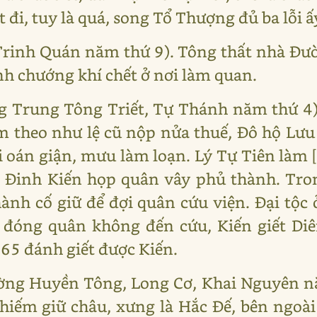
t đi, tuy là quá, song Tổ Thượng đủ ba lỗi ấy
 Trinh Quán năm thứ 9). Tông thất nhà Đư
nh chướng khí chết ở nơi làm quan.
g Trung Tông Triết, Tự Thánh năm thứ 4)
m theo như lệ cũ nộp nửa thuế, Đô hộ Lưu
i oán giận, mưu làm loạn. Lý Tự Tiên làm
ọn Đinh Kiến họp quân vây phủ thành. Tro
ành cố giữ để đợi quân cứu viện. Đại tộ
 đóng quân không đến cứu, Kiến giết Di
65 đánh giết được Kiến.
ờng Huyền Tông, Long Cơ, Khai Nguyên n
iếm giữ châu, xưng là Hắc Đế, bên ngoài