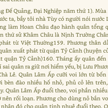
ng Đế Quảng, Đại Nghiệp năm thứ 1). Mùa
c ta, bầy tôi nhà Tùy có người nói nước 
ng làm Hoan Châu đạo hành quân tổng qu
ọn thứ sử Khâm Châu là Nịnh Trường Châ
phát từ Việt Thường159. Phương thân d
uân xuất phát từ quận Tỷ Cảnh (huyện c
t quận Tỷ Cảnh)160. Tháng ấy quân đến c
í sai quân ra giữ nơi hiểm yếu, bị Lưu Phư
hà Lê. Quân Lâm Ấp cưỡi voi lớn từ bốn
 bèn đào nhiều hố nhỏ, phủ cỏ lên trên,
y. Quân Lâm Ấp đuổi theo, voi phần nhiề
 nên rối loạn. Phương cho dùng nỏ bắn voi
 nhân đó cho quân tinh nhuệ đuổi theo. Q