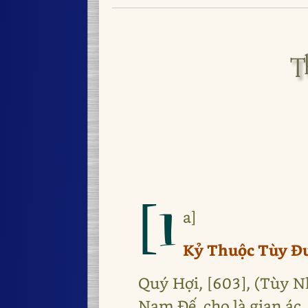
T
[1
a]
Kỷ Thuộc Tùy Đ
Quý Hợi, [603], (Tùy 
Nam Đế, cho là gian ác,