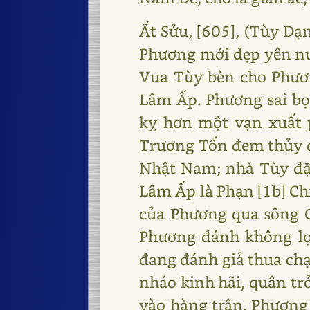
Ất Sửu, [605], (Tùy Dạ
Phương mới dẹp yên nướ
Vua Tùy bèn cho Phươ
Lâm Ấp. Phương sai b
kỵ hơn một vạn xuất 
Trương Tốn đem thủy q
Nhật Nam; nhà Tùy đặ
Lâm Ấp là Phạn [1b] Ch
của Phương qua sông C
Phương đánh không lợi
đang đánh giả thua chạ
nháo kinh hãi, quân trở
vào hàng trận. Phương