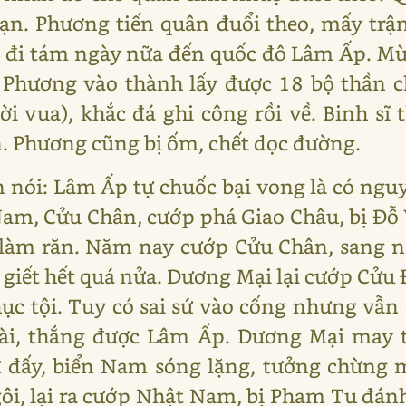
ạn. Phương tiến quân đuổi theo, mấy trậ
 đi tám ngày nữa đến quốc đô Lâm Ấp. Mùa
. Phương vào thành lấy được 18 bộ thần 
ời vua), khắc đá ghi công rồi về. Binh s
. Phương cũng bị ốm, chết dọc đường.
ên nói: Lâm Ấp tự chuốc bại vong là có ng
am, Cửu Chân, cướp phá Giao Châu, bị Đỗ 
làm răn. Năm nay cướp Cửu Chân, sang n
 giết hết quá nửa. Dương Mại lại cướp Cửu
ục tội. Tuy có sai sứ vào cống nhưng vẫn
dài, thắng được Lâm Ấp. Dương Mại may 
 đấy, biển Nam sóng lặng, tưởng chừng m
i, lại ra cướp Nhật Nam, bị Pham Tu đánh