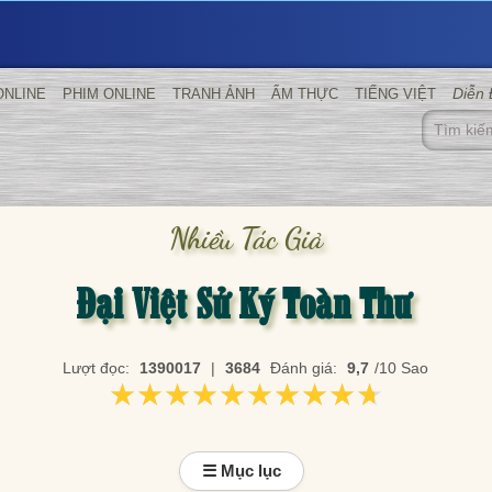
Diễn
ONLINE
PHIM ONLINE
TRANH ẢNH
ẨM THỰC
TIẾNG VIỆT
Nhiều Tác Giả
Đại Việt Sử Ký Toàn Thư
Lượt đọc:
1390017
|
3684
Đánh giá:
9,7
/10 Sao
★★★★★★★★★★
★★★★★★★★★★
☰ Mục lục