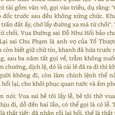
ó tài gồm văn võ, gọi vào triều, dụ rằng: 
ô đốc trước sau đều không xứng chức. Kh
g trấn đất ấy, chớ lấy đường xa mà từ chối". 
từ chối. Vua Đường sai Đỗ Như Hối bảo ch
Lại sai Chu Phạm là anh vợ của Tổ Thượ
còn biết giữ chữ tín, khanh đã hứa trước m
, sau ba năm tất gọi về, trẫm không nuốt 
 chướng, dịch lệ, đó là cái lẽ đã ra đi thì 
người không đi, còn làm chính lệnh thế 
 hối lại, cho khôi phục quan tước và ấm p
n nói: Vua sai bề tôi lấy lễ, bề tôi thờ v
hịu đi, dỗ đến hai lần, có thể gọi là có lễ
à thất tiết; đã nhận rồi lại hối, thế là thất 