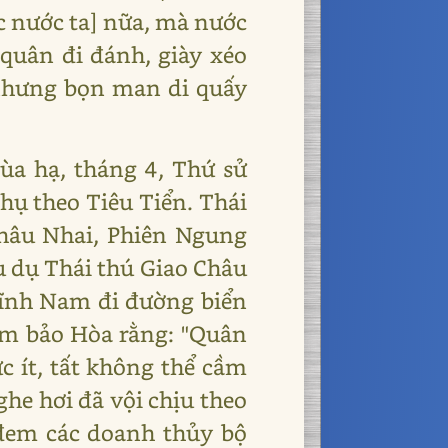
 nước ta] nữa, mà nước
quân đi đánh, giày xéo
 nhưng bọn man di quấy
ùa hạ, tháng 4, Thứ sử
ụ theo Tiêu Tiển. Thái
hâu Nhai, Phiên Ngung
u dụ Thái thú Giao Châu
Lĩnh Nam đi đường biển
êm bảo Hòa rằng: "Quân
c ít, tất không thể cầm
ghe hơi đã vội chịu theo
 đem các doanh thủy bộ