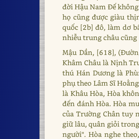
đời Hậu Nam Đế không 
họ cũng được giàu thị
quốc [2b] đô, làm dơ 
nhiễu trung châu cũng c
Mậu Dần, [618], (Đườn
Khâm Châu là Nịnh Trư
thú Hán Dương là Phù
phụ theo Lâm Sĩ Hoằng.
là Khâu Hòa, Hòa khôn
đến đánh Hòa. Hòa muố
của Trường Chân tuy nh
giữ lâu, quân giỏi tron
người". Hòa nghe theo