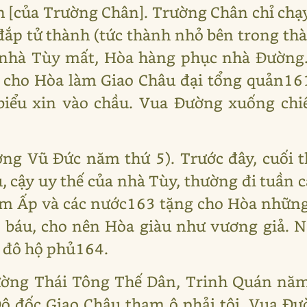
n [của Trường Chân]. Trường Chân chỉ chạ
i đắp tử thành (tức thành nhỏ bên trong th
i nhà Tùy mất, Hòa hàng phục nhà Đường.
 cho Hòa làm Giao Châu đại tổng quản16
biểu xin vào chầu. Vua Đường xuống chi
ng Vũ Đức năm thứ 5). Trước đây, cuối 
 cậy uy thế của nhà Tùy, thường đi tuần c
âm Ấp và các nước163 tặng cho Hòa những
a báu, cho nên Hòa giàu như vương giả.
 đô hộ phủ164.
Đường Thái Tông Thế Dân, Trinh Quán năm
ô đốc Giao Châu tham ô phải tội. Vua Đ