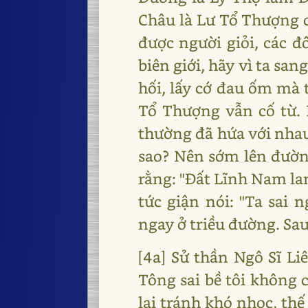
Châu là Lư Tổ Thượng c
được người giỏi, các đ
biên giới, hãy vì ta san
hối, lấy cớ đau ốm mà 
Tổ Thượng vẫn cố từ. 
thường đã hứa với nhau 
sao? Nên sớm lên đường
rằng: "Đất Lĩnh Nam lam
tức giận nói: "Ta sai 
ngay ở triều đường. Sau
[4a] Sử thần Ngô Sĩ Liê
Tông sai bề tôi không c
lại tránh khó nhọc, thế l