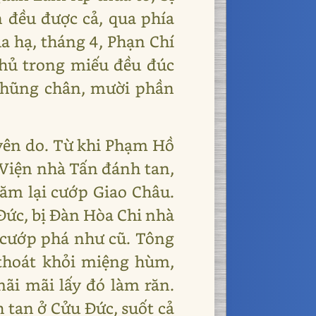
n đều được cả, qua phía
 hạ, tháng 4, Phạn Chí
chủ trong miếu đều đúc
ĩ thũng chân, mười phần
uyên do. Từ khi Phạm Hồ
Viện nhà Tấn đánh tan,
ăm lại cướp Giao Châu.
 Đức, bị Đàn Hòa Chi nhà
 cướp phá như cũ. Tông
thoát khỏi miệng hùm,
ãi mãi lấy đó làm răn.
 tan ở Cửu Đức, suốt cả