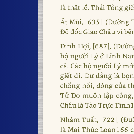
là thất lễ. Thái Tông giế
Ất Mùi, [635], (Đường
Đô đốc Giao Châu vì bệ
Đinh Hợi, [687], (Đườn
hộ người Lý ở Lĩnh Na
cả. Các hộ người Lý mớ
giết đi. Dư đảng là b
chống nổi, đóng cửa th
Tử Do muốn lập công,
Châu là Tào Trực Tĩnh1
Nhâm Tuất, [722], (Đư
là Mai Thúc Loan166 ch