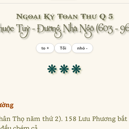
Ngoại Kỷ Toàn Thư Q 5
huộc Tuỳ - Đường. Nhà Ngô (603 - 96
to +
Tối
nhỏ -
❊ ❊ ❊
ường
Nhân Thọ năm thứ 2). 158 Lưu Phương bắt
 đều chém cả.