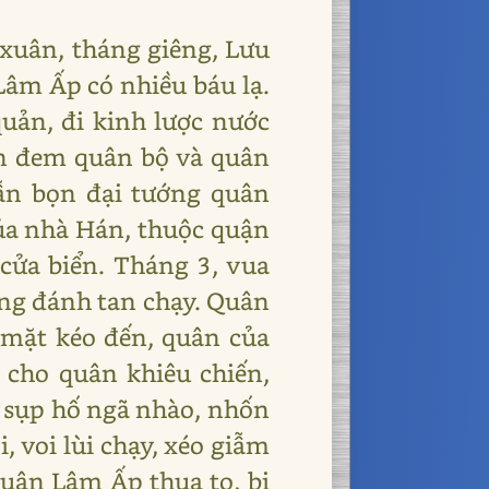
 xuân, tháng giêng, Lưu
Lâm Ấp có nhiều báu lạ.
ản, đi kinh lược nước
n đem quân bộ và quân
ẫn bọn đại tướng quân
ủa nhà Hán, thuộc quận
ửa biển. Tháng 3, vua
ơng đánh tan chạy. Quân
 mặt kéo đến, quân của
 cho quân khiêu chiến,
u sụp hố ngã nhào, nhốn
, voi lùi chạy, xéo giẫm
uân Lâm Ấp thua to, bị