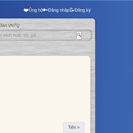
❤️
🔑
📝
Ủng hộ
Đăng nhập
Đăng ký
 Đàn VNTQ
🔍
Tiến »