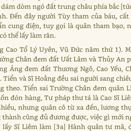
dám dòm ngó đất trung châu phía bắc [tức
nh. Đến đây người Tùy tham của báu, cất 
bẩn cung điện, tuy gọi là quân tham bạo,
ó thể lấy làm răn.
g Cao Tổ Lý Uyên, Vũ Đức năm thứ 1). M
ờng Chân đem đất Uất Lâm và Thủy An ph
ng Áng đem đất Thương Ngô, Cao Yếu, C
 Tiển và Sĩ Hoằng đều sai người sang chiê
g theo. Tiển sai Trường Chân đem quân 
n đón hàng, Tư pháp thư tá là Cao Sĩ Li
iều, nhưng quân cô từ xa đến, lương thự
g thành cũng đủ đương được, việc gì mới n
, lấy Sĩ Liêm làm [3a] Hành quân tư mã,