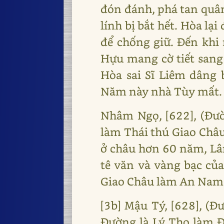
đón đánh, phá tan quâ
lính bị bắt hết. Hòa lạ
để chống giữ. Đến kh
Hựu mang cờ tiết sang
Hòa sai Sĩ Liêm dâng 
Năm này nhà Tùy mất.
Nhâm Ngọ, [622], (Đườ
làm Thái thú Giao Châu,
ở châu hơn 60 năm, L
tê văn và vàng bạc củ
Giao Châu làm An Nam
[3b] Mậu Tý, [628], (
Đường là Lý Thọ làm Đ