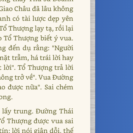
"Giao Châu đã lâu không
anh có tài lược dẹp yên
Tổ Thượng lạy tạ, rồi lại
o Tổ Thượng biết ý vua.
ng đến dụ rằng: "Người
ặt trẫm, há trái lời hay
lời". Tổ Thượng trả lời
không trở về". Vua Đường
nào được nữa". Sai chém
hong.
ua lấy trung. Đường Thái
. Tổ Thượng được vua sai
tín; lời nói giận dỗi, thế