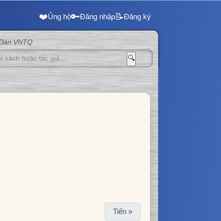
❤️
🔑
📝
Ủng hộ
Đăng nhập
Đăng ký
 Đàn VNTQ
🔍
Tiến »