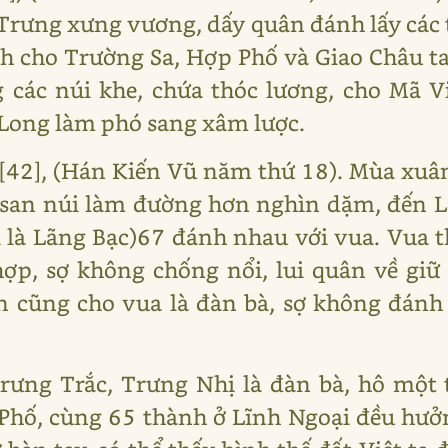
Trưng xưng vương, dấy quân đánh lấy các 
nh cho Trường Sa, Hợp Phố và Giao Châu ta
 các núi khe, chứa thóc lương, cho Mã 
 Long làm phó sang xâm lược.
42], (Hán Kiến Vũ năm thứ 18). Mùa xuân
 san núi làm đường hơn nghìn dặm, đến L
 là Lãng Bạc)67 đánh nhau với vua. Vua 
ợp, sợ không chống nổi, lui quân về gi
 cũng cho vua là đàn bà, sợ không đánh 
Trưng Trắc, Trưng Nhị là đàn bà, hô một
hố, cùng 65 thành ở Lĩnh Ngoại đều hưở