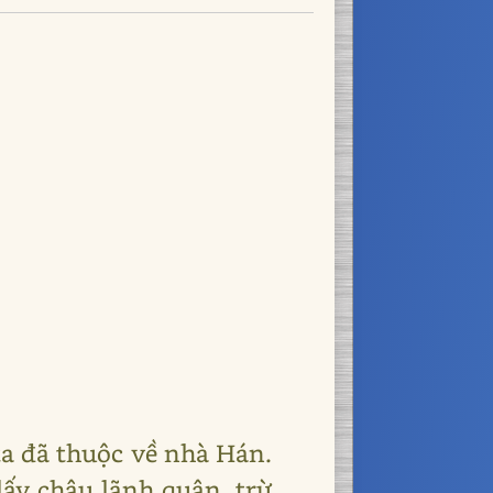
a đã thuộc về nhà Hán.
ấy châu lãnh quận, trừ