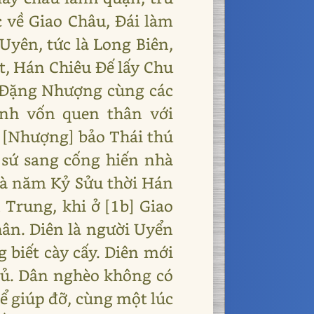
 về Giao Châu, Đái làm
Uyên, tức là Long Biên,
t, Hán Chiêu Đế lấy Chu
 Đặng Nhượng cùng các
nh vốn quen thân với
 [Nhượng] bảo Thái thú
 sứ sang cống hiến nhà
là năm Kỷ Sửu thời Hán
Trung, khi ở [1b] Giao
hân. Diên là người Uyển
 biết cày cấy. Diên mới
đủ. Dân nghèo không có
để giúp đỡ, cùng một lúc