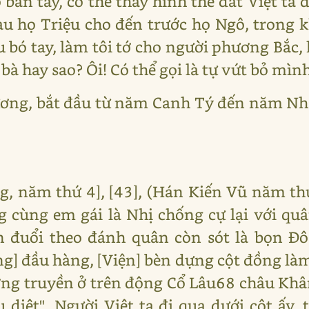
bàn tay, có thể thấy hình thế đất Việt ta
sau họ Triệu cho đến trước họ Ngô, trong
 bó tay, làm tôi tớ cho người phương Bắc,
bà hay sao? Ôi! Có thể gọi là tự vứt bỏ mình
ơng, bắt đầu từ năm Canh Tý đến năm Nhâ
, năm thứ 4], [43], (Hán Kiến Vũ năm th
cùng em gái là Nhị chống cự lại với quâ
ện đuổi theo đánh quân còn sót là bọn Đ
g] đầu hàng, [Viện] bèn dựng cột đồng làm
ng truyền ở trên động Cổ Lâu68 châu Khâm
 diệt". Người Việt ta đi qua dưới cột ấy, 