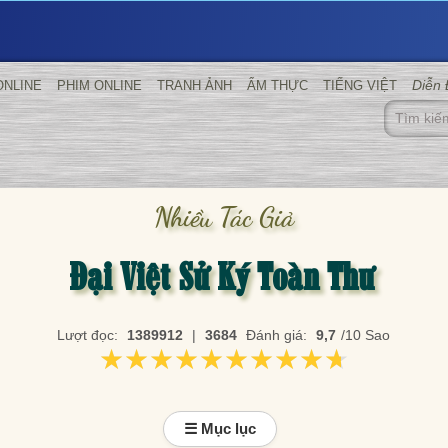
Diễn
ONLINE
PHIM ONLINE
TRANH ẢNH
ẨM THỰC
TIẾNG VIỆT
Nhiều Tác Giả
Đại Việt Sử Ký Toàn Thư
Lượt đọc:
1389912
|
3684
Đánh giá:
9,7
/10 Sao
★★★★★★★★★★
★★★★★★★★★★
☰ Mục lục