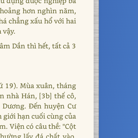
 đủ dựng được nghiệp bá
 khoảng hơn nghìn năm,
 há chẳng xấu hổ với hai
 vậy.
m Dần thì hết, tất cả 3
ứ 19). Mùa xuân, tháng
n nhà Hán, [3b] thế cô,
ô Dương. Đến huyện Cư
 giới hạn cuối cùng của
. Viện có câu thề: "Cột
thường lấy đá chất vào,