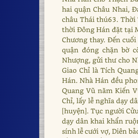
hai quận Châu Nhai, Đ
châu Thái thú63. Thời 
thời Đông Hán đặt tại 
Chương thay. Đến cuố
quận đóng chặn bờ c
Nhượng, gửi thư cho N
Giao Chỉ là Tích Quan
Hán. Nhà Hán đều phon
Quang Vũ năm Kiến Vũ 
Chỉ, lấy lễ nghĩa dạy 
[huyện]. Tục người Cửu
dạy dân khai khẩn ruộ
sính lễ cưới vợ, Diên b