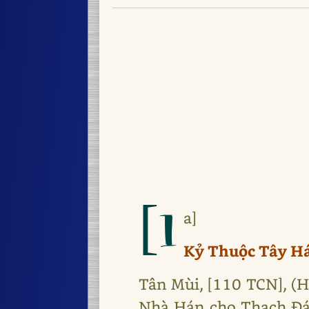
[1
a]
Kỷ Thuộc Tây H
Tân Mùi, [110 TCN], (
Nhà Hán cho Thạch Đái