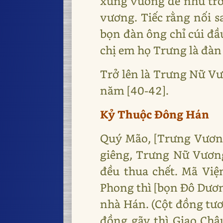
xưng vương dễ như trở 
vương. Tiếc rằng nối 
bọn đàn ông chỉ cúi đầu
chị em họ Trưng là đàn 
Trở lên là Trưng Nữ Vư
năm [40-42].
Kỷ Thuộc Đông Hán
Quý Mão, [Trưng Vương
giêng, Trưng Nữ Vương 
đều thua chết. Mã Vi
Phong thì [bọn Đô Dươn
nhà Hán. (Cột đồng tươ
đồng gãy thì Giao Châu