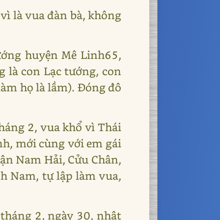
vì là vua đàn bà, không
tướng huyện Mê Linh65,
g là con Lạc tướng, con
làm họ là lầm). Đóng đô
háng 2, vua khổ vì Thái
nh, mới cùng với em gái
quận Nam Hải, Cửu Chân,
h Nam, tự lập làm vua,
tháng 2, ngày 30, nhật