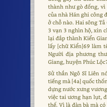
thành như gò đống, vì 
của nhà Hán ghi công đ
ở chỗ nào. Hai sông Tả
3 vạn 3 nghìn hộ, xin 
lại đắp thành Kiển Gia
lấy [chữ Kiển]69 làm t
Người địa phương th
Giang, huyện Phúc Lộc7
Sử thần Ngô Sĩ Liên n
tiếng mà [4a] quốc thốn
dựng nước xưng vương,
việc tai ương hạn lụt,
thế. Vì là đàn bà mà có