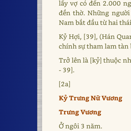
lấy vợ có đến 2.000 ng
đền thờ. Những người
Nam bắt đầu từ hai thái
Kỷ Hợi, [39], (Hán Qua
chính sự tham lam tàn
Trở lên là [kỷ] thuộc
- 39].
[2a]
Kỷ Trưng Nữ Vương
Trưng Vương
Ở ngôi 3 năm.