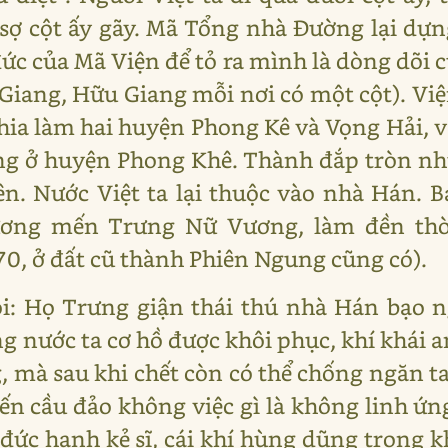
sợ cột ấy gãy. Mã Tổng nhà Đường lại dựn
ức của Mã Viện để tỏ ra mình là dòng dõi c
 Giang, Hữu Giang mỗi nơi có một cột). Vi
chia làm hai huyện Phong Kê và Vọng Hải, 
ng ở huyện Phong Khê. Thành đắp tròn nh
ên. Nước Việt ta lại thuộc vào nhà Hán. B
ương mến Trưng Nữ Vương, làm đền thờ
0, ở đất cũ thành Phiên Ngung cũng có).
ói: Họ Trưng giận thái thú nhà Hán bạo 
g nước ta cơ hồ được khôi phục, khí khái 
 mà sau khi chết còn có thể chống ngăn t
 đến cầu đảo không việc gì là không linh ứ
 đức hạnh kẻ sĩ, cái khí hùng dũng trong 