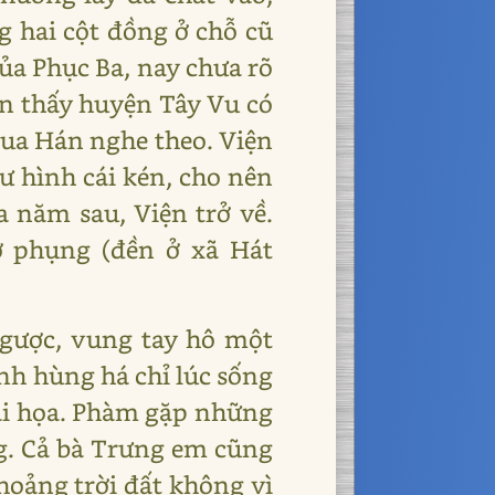
g hai cột đồng ở chỗ cũ
ủa Phục Ba, nay chưa rõ
ện thấy huyện Tây Vu có
vua Hán nghe theo. Viện
ư hình cái kén, cho nên
a năm sau, Viện trở về.
 phụng (đền ở xã Hát
ngược, vung tay hô một
anh hùng há chỉ lúc sống
ai họa. Phàm gặp những
ng. Cả bà Trưng em cũng
khoảng trời đất không vì