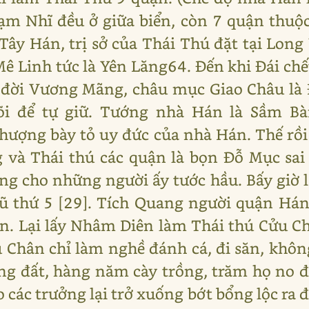
ạm Nhĩ đều ở giữa biển, còn 7 quận thuộc
Tây Hán, trị sở của Thái Thú đặt tại Long 
Mê Linh tức là Yên Lăng64. Đến khi Đái chế
i đời Vương Mãng, châu mục Giao Châu là
õi để tự giữ. Tướng nhà Hán là Sầm Bà
hượng bày tỏ uy đức của nhà Hán. Thế rồi
g và Thái thú các quận là bọn Đỗ Mục sai
g cho những người ấy tước hầu. Bấy giờ 
thứ 5 [29]. Tích Quang người quận Hán 
dân. Lại lấy Nhâm Diên làm Thái thú Cửu C
 Chân chỉ làm nghề đánh cá, đi săn, không
ng đất, hàng năm cày trồng, trăm họ no 
ảo các trưởng lại trở xuống bớt bổng lộc ra 