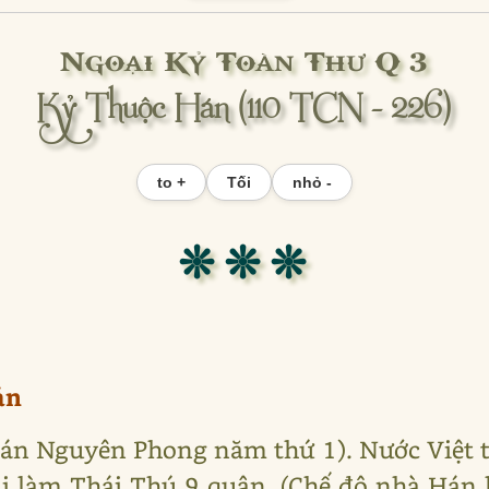
Ngoại Kỷ Toàn Thư Q 3
Kỷ Thuộc Hán (110 TCN - 226)
to +
Tối
nhỏ -
❊ ❊ ❊
án
Hán Nguyên Phong năm thứ 1). Nước Việt t
 làm Thái Thú 9 quận. (Chế độ nhà Hán l