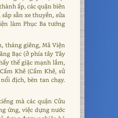
thành ấp, các quận biên
 sắp sẵn xe thuyền, sửa
Viện làm Phục Ba tướng
, tháng giêng, Mã Viện
ãng Bạc (ở phía tây Tây
thấy thế giặc mạnh lắm,
ữ Cấm Khê (Cấm Khê, sử
nổi địch, bèn tan chạy.
 tiếng mà các quận Cửu
ng ứng, việc dựng nước