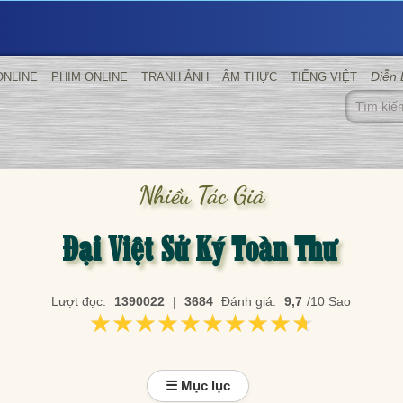
Diễn
ONLINE
PHIM ONLINE
TRANH ẢNH
ẨM THỰC
TIẾNG VIỆT
Nhiều Tác Giả
Đại Việt Sử Ký Toàn Thư
Lượt đọc:
1390022
|
3684
Đánh giá:
9,7
/10 Sao
★★★★★★★★★★
★★★★★★★★★★
☰ Mục lục