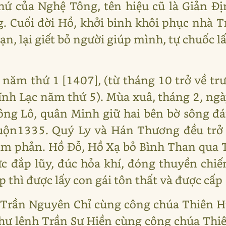
hứ của Nghệ Tông, tên hiệu cũ là Giản Đ
Cuối đời Hồ, khởi binh khôi phục nhà T
ạn, lại giết bỏ người giúp mình, tự chuốc l
năm thứ 1 [1407], (từ tháng 10 trở về tr
nh Lạc năm thứ 5). Mùa xuâ, tháng 2, ng
ông Lô, quân Minh giữ hai bên bờ sông đá
 Muộn1335. Quý Ly và Hán Thương đều trở
àm phản. Hồ Đỗ, Hồ Xạ bỏ Bình Than qua 
 đắp lũy, đúc hỏa khí, đóng thuyền chiế
p thì được lấy con gái tôn thất và được cấ
à Trần Nguyên Chỉ cùng công chúa Thiên 
thư lệnh Trần Sư Hiền cùng công chúa Th