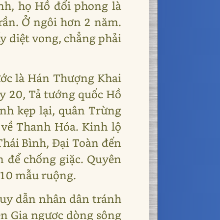
ịnh, họ Hồ đổi phong là
rần. Ở ngôi hơn 2 năm.
ấy diệt vong, chẳng phải
ước là Hán Thượng Khai
ày 20, Tả tướng quốc Hồ
nh kẹp lại, quân Trừng
 về Thanh Hóa. Kinh lộ
Thái Bình, Đại Toàn đến
n để chống giặc. Quyên
p 10 mẫu ruộng.
Huy dẫn nhân dân tránh
iên Gia ngược dòng sông