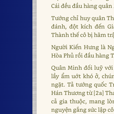
Cái đều đầu hàng quân
Tướng chỉ huy quân Thầ
đánh, đột kích đến G
Thành thế cô bị hãm tr
Người Kiến Hưng là Ng
Hòa Phủ rồi đầu hàng T
Quân Minh đối luỹ với
lầy ẩm uớt khó ở, chú
ngặt. Tả tướng quốc T
Hán Thương từ [2a] Tha
cả gia thuộc, mang l
nguyện gắng sức lập cô