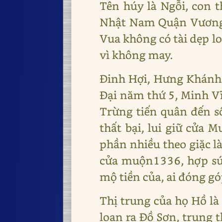
Tên húy là Ngỗi, con t
Nhật Nam Quận Vương. 
Vua không có tài dẹp lo
vì không may.
Đinh Hợi, Hưng Khánh 
Đại năm thứ 5, Minh Vĩ
Trừng tiến quân đến s
thất bại, lui giữ cửa
phần nhiều theo giặc l
cửa muộn1336, hợp sức
mộ tiền của, ai đóng gó
Thị trung của họ Hồ l
loạn ra Đồ Sơn, trung 