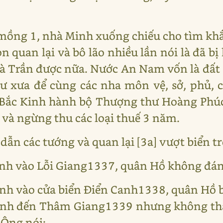
mồng 1, nhà Minh xuống chiếu cho tìm kh
 quan lại và bô lão nhiều lần nói là đã bị 
nhà Trần được nữa. Nước An Nam vốn là đất 
ư xưa để cùng các nha môn vệ, sở, phủ, c
 Bắc Kinh hành bộ Thượng thư Hoàng Phúc
i và ngừng thu các loại thuế 3 năm.
ẫn các tướng và quan lại [3a] vượt biển t
nh vào Lỗi Giang1337, quân Hồ không đán
h vào cửa biển Điển Canh1338, quân Hồ b
lánh đến Thâm Giang1339 nhưng không th
 Ông nói: