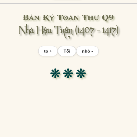
Bản Kỷ Toàn Thư Q9
Nhà Hậu Trần (1407 - 1417)
to +
Tối
nhỏ -
❊ ❊ ❊