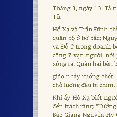
Tháng 3, ngày 13, Tả 
Tử.
Hồ Xạ và Trần Đĩnh ch
quân bộ ở bờ bắc; Ngu
và Đỗ ở trong doanh b
cộng 7 vạn người, nói 
xông ra. Quân hai bên 
giáo nhảy xuống chết,
chở lương đều bị chìm,
Khi ấy Hồ Xạ biết ngườ
đến trách rằng: "Tướng
Bắc Giang Nguyễn Hy C