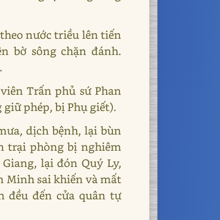
heo nước triều lên tiến
ên bờ sông chặn đánh.
.
 viên Trấn phủ sứ Phan
iữ phép, bị Phụ giết).
ưa, dịch bệnh, lại bùn
h trại phòng bị nghiêm
Giang, lại đón Quý Ly,
n Minh sai khiến và mất
h đều đến cửa quân tự