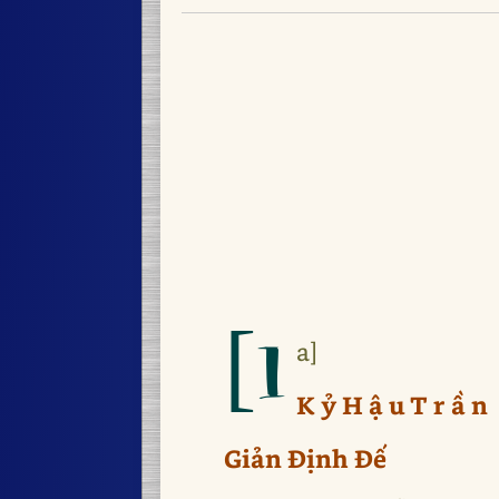
[1
a]
K ỷ H ậ u T r ầ n
Giản Định Đế