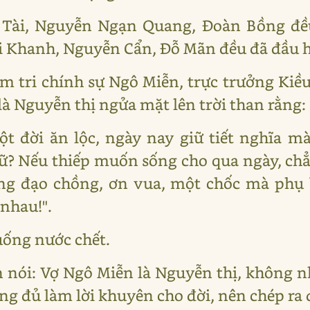
Tài, Nguyễn Ngạn Quang, Đoàn Bồng đều
i Khanh, Nguyễn Cẩn, Đỗ Mãn đều đã đầu h
m tri chính sự Ngô Miễn, trực trưởng Kiề
 là Nguyễn thị ngửa mặt lên trời than rằng:
t đời ăn lộc, ngày nay giữ tiết nghĩa mà
ữ? Nếu thiếp muốn sống cho qua ngày, chẳ
ng đạo chồng, ơn vua, một chốc mà phụ b
 nhau!".
uống nước chết.
n nói: Vợ Ngô Miễn là Nguyễn thị, không n
ũng đủ làm lời khuyên cho đời, nên chép ra