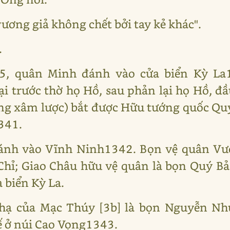
ương giả không chết bởi tay kẻ khác".
.
5, quân Minh đánh vào cửa biển Kỳ La
i trước thờ họ Hồ, sau phản lại họ Hồ, đ
ng xâm lược) bắt được Hữu tướng quốc Quý
341.
ánh vào Vĩnh Ninh1342. Bọn vệ quân Vươ
Chỉ; Giao Châu hữu vệ quân là bọn Quý B
 biển Kỳ La.
hạ của Mạc Thúy [3b] là bọn Nguyễn N
ế ở núi Cao Vọng1343.