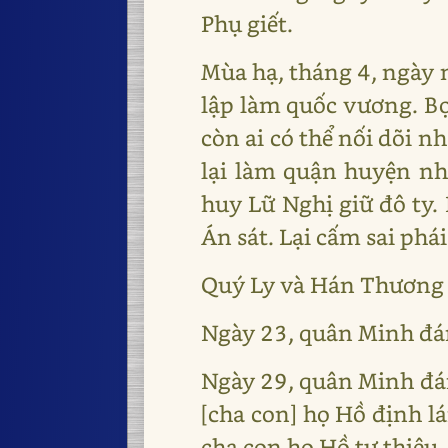
Phụ giết.
Mùa hạ, tháng 4, ngày 
lập làm quốc vương. Bọn
còn ai có thể nối dõi 
lại làm quận huyện nh
huy Lữ Nghị giữ đô ty.
Án sát. Lại cấm sai phá
Quý Ly và Hán Thương d
Ngày 23, quân Minh đá
Ngày 29, quân Minh đán
[cha con] họ Hồ định 
cha con họ Hồ tự thiêu.