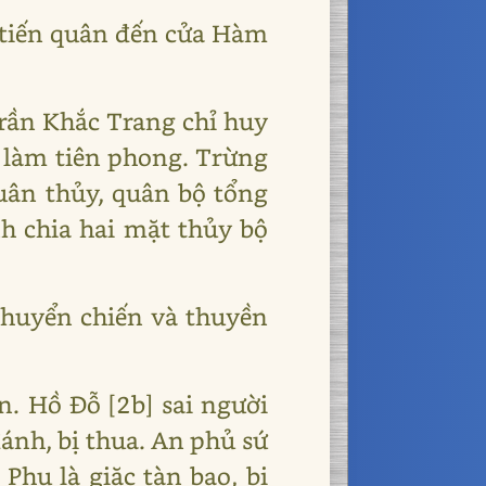
 tiến quân đến cửa Hàm
rần Khắc Trang chỉ huy
 làm tiên phong. Trừng
uân thủy, quân bộ tổng
nh chia hai mặt thủy bộ
thuyển chiến và thuyền
n. Hồ Đỗ [2b] sai người
ánh, bị thua. An phủ sứ
hụ là giặc tàn bạo, bị