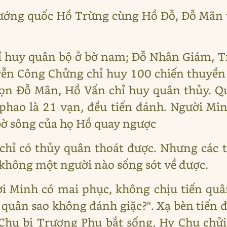
tướng quốc Hồ Trừng cùng Hồ Đỗ, Đỗ Mãn
ỉ huy quân bộ ở bờ nam; Đỗ Nhân Giám, T
yễn Công Chửng chỉ huy 100 chiến thuyền
ọn Đỗ Mãn, Hồ Vấn chỉ huy quân thủy. Q
phao là 21 vạn, đều tiến đánh. Người Mi
bờ sông của họ Hồ quay ngược
 chỉ có thủy quân thoát được. Nhưng các 
 không một người nào sống sót về được.
i Minh có mai phục, không chịu tiến quâ
 quân sao không đánh giặc?". Xạ bèn tiến đ
hu bị Trương Phụ bắt sống, Hy Chu chửi P