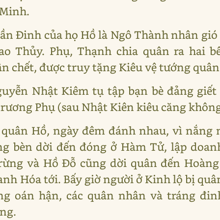
 Minh.
n Đinh của họ Hồ là Ngô Thành nhân gió t
iao Thủy. Phụ, Thạnh chia quân ra hai b
ận chết, được truy tặng Kiêu vệ tướng quân
uyễn Nhật Kiêm tụ tập bạn bè đảng giết
rương Phụ (sau Nhật Kiên kiêu căng không g
 quân Hồ, ngày đêm đánh nhau, vì nắng m
ng bèn dời đến đóng ở Hàm Tử, lập doan
rừng và Hồ Đỗ cũng dời quân đến Hoàng 
nh Hóa tới. Bấy giờ người ở Kinh lộ bị quâ
òng oán hận, các quân nhân và tráng đin
ng.