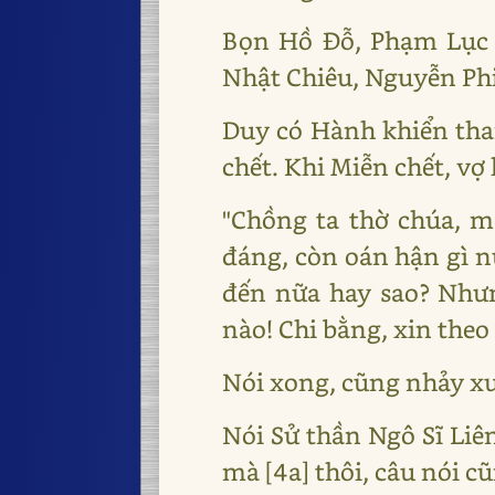
Bọn Hồ Đỗ, Phạm Lục 
Nhật Chiêu, Nguyễn Ph
Duy có Hành khiển tha
chết. Khi Miễn chết, vợ
"Chồng ta thờ chúa, mộ
đáng, còn oán hận gì n
đến nữa hay sao? Như
nào! Chi bằng, xin theo
Nói xong, cũng nhảy x
Nói Sử thần Ngô Sĩ Liê
mà [4a] thôi, câu nói c