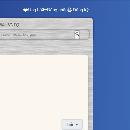
❤️
🔑
📝
Ủng hộ
Đăng nhập
Đăng ký
 Đàn VNTQ
🔍
Tiến »