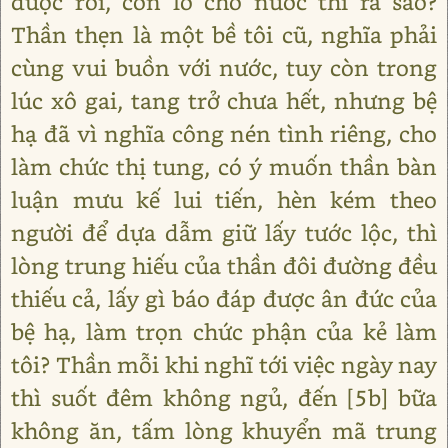
được rồi, còn lo cho nước thì ra sao?
Thần thẹn là một bề tôi cũ, nghĩa phải
cùng vui buồn với nước, tuy còn trong
lúc xô gai, tang trở chưa hết, nhưng bệ
hạ đã vì nghĩa công nén tình riêng, cho
làm chức thị tung, có ý muốn thần bàn
luận mưu kế lui tiến, hèn kém theo
người để dựa dẫm giữ lấy tước lộc, thì
lòng trung hiếu của thần đôi đường đều
thiếu cả, lấy gì báo đáp được ân đức của
bệ hạ, làm trọn chức phận của kẻ làm
tôi? Thần mỗi khi nghĩ tới việc ngày nay
thì suốt đêm không ngủ, đến [5b] bữa
không ăn, tấm lòng khuyển mã trung