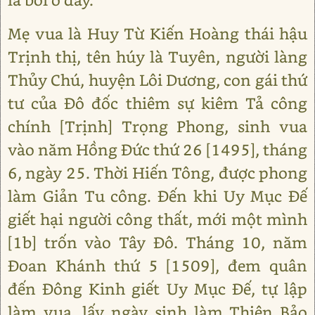
Mẹ vua là Huy Từ Kiến Hoàng thái hậu
Trịnh thị, tên húy là Tuyên, người làng
Thủy Chú, huyện Lôi Dương, con gái thứ
tư của Đô đốc thiêm sự kiêm Tả công
chính [Trịnh] Trọng Phong, sinh vua
vào năm Hồng Đức thứ 26 [1495], tháng
6, ngày 25. Thời Hiến Tông, được phong
làm Giản Tu công. Đến khi Uy Mục Đế
giết hại người công thất, mới một mình
[1b] trốn vào Tây Đô. Tháng 10, năm
Đoan Khánh thứ 5 [1509], đem quân
đến Đông Kinh giết Uy Mục Đế, tự lập
làm vua, lấy ngày sinh làm Thiên Bảo