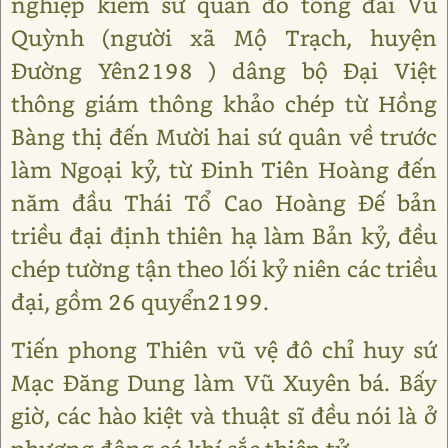
nghiệp kiêm sử quan đô tổng đài Vũ
Quỳnh (người xã Mộ Trạch, huyện
Đường Yên2198 ) dâng bộ Đại Việt
thông giám thông khảo chép từ Hồng
Bàng thị đến Mười hai sứ quân về trước
làm Ngoại kỷ, từ Đinh Tiên Hoàng đến
năm đầu Thái Tổ Cao Hoàng Đế bản
triều đại định thiên hạ làm Bản kỷ, đều
chép tường tận theo lối kỷ niên các triều
đại, gồm 26 quyển2199.
Tiến phong Thiên vũ vệ đô chỉ huy sứ
Mạc Đăng Dung làm Vũ Xuyên bá. Bấy
giờ, các hào kiệt và thuật sĩ đều nói là ở