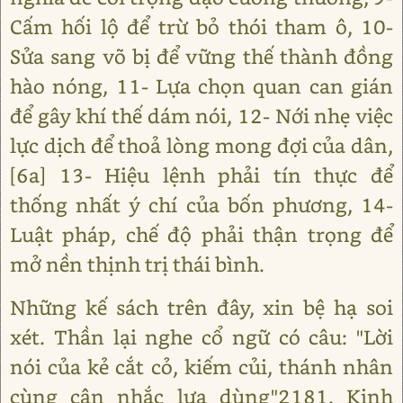
Cấm hối lộ để trừ bỏ thói tham ô, 10-
Sửa sang võ bị để vững thế thành đồng
hào nóng, 11- Lựa chọn quan can gián
để gây khí thế dám nói, 12- Nới nhẹ việc
lực dịch để thoả lòng mong đợi của dân,
[6a] 13- Hiệu lệnh phải tín thực để
thống nhất ý chí của bốn phương, 14-
Luật pháp, chế độ phải thận trọng để
mở nền thịnh trị thái bình.
Những kế sách trên đây, xin bệ hạ soi
xét. Thần lại nghe cổ ngữ có câu: "Lời
nói của kẻ cắt cỏ, kiếm củi, thánh nhân
cùng cân nhắc lựa dùng"2181. Kinh