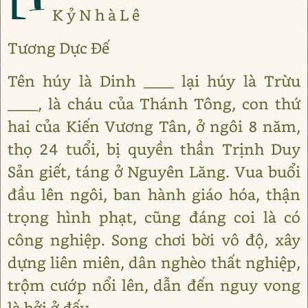
K ỷ N h à L ê
Tương Dực Đế
Tên húy là Dinh ____ lại húy là Trừu
____, là cháu của Thánh Tông, con thứ
hai của Kiến Vương Tân, ở ngôi 8 năm,
thọ 24 tuổi, bị quyền thần Trịnh Duy
Sản giết, táng ở Nguyên Lăng. Vua buổi
đầu lên ngôi, ban hành giáo hóa, thận
trọng hình phạt, cũng đáng coi là có
công nghiệp. Song chơi bời vô độ, xây
dựng liên miên, dân nghèo thất nghiệp,
trộm cướp nổi lên, dẫn đến nguy vong
là bởi ở đấy.