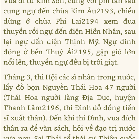
Vua đi từ Kim Sơn, cùng với phi tần sáu
cung ngự đến chùa Kim Âu2193, chiều
dừng ở chùa Phi Lai2194 xem đua
thuyền rồi ngự đến điện Hiền Nhân, sau
lại ngự đến điện Thịnh Mỹ. Ngự dinh
đóng ở bến Thuý Ái2195, gặp gió lớn
nổi lên, thuyền ngự đều bị trôi giạt.
Tháng 3, thi Hội các sĩ nhân trong nước,
lấy đỗ bọn Nguyễn Thái Hoa 47 người
(Thái Hoa người làng Địa Dục, huyện
Thanh Lâm2196, thi Đình đỗ đồng tiến
sĩ xuất thân). Đến khi thi Đình, vua đích
thân ra đề văn sách, hỏi về đạo trị nước
xưa nay. Sai Thái tể thái sư Thiệu quốc