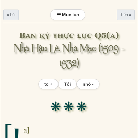
☰ Mục lục
« Lùi
Tiến »
Bản kỷ thực lục Q5(a)
Nhà Hậu Lê. Nhà Mạc (1509 -
1532)
to +
Tối
nhỏ -
❊ ❊ ❊
[1
a]