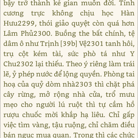
bậy trở thành kẻ gian muôn đời. Tính
cương trực không chịu học Hàn
Hưu2299, thói giảo quyệt còn quá hơn
Lâm Phủ2300. Buồng the bất chính, tệ
dâm ô như Trịnh [39b] Vệ2301 tanh hôi,
trụ cột kém tài, sức phò tá như Y
Chu2302 lại thiếu. Theo ý riêng làm trái
lẽ, ỷ phép nước để lộng quyền. Phòng tai
hoạ của quỷ dòm nhà2303 thì chặt phá
cây rừng, mở rộng nhà cửa, trổ mưu
mẹo cho người lú ruột thì tự cầm hồ
rượu chuốc mời khắp hạ liêu. Chỉ gấp
việc tìm vàng, tậu ruộng, chỉ chăm điều
bán ngục mua quan. Trong thì các chức