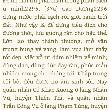
Đế trị dân thì phải thận trọng phân cách
u minh2295, [37a] Cao Dương2296
dựng nước phải rạch ròi giới ranh trời
đất. Như vậy là để dựng tiêu đích cho
đương thời, lưu gương răn cho hậu thế.
Lớn lao thay thánh thượng, mở vận
trung hưng vẻ vang, làm vua làm thầy
tốt đẹp, việc vỗ trị đảm nhiệm về mình;
dùng đạo, dùng đức dạy răn, phúc mầu
nhiệm mong cho chóng tới. Khắp trong
cõi bờ, đều được no ấm sinh sôi. Nay
quân nhân Cồ Khắc Xương ở làng Nhân
Vũ, huyện Thiên Thi, và quân nhân
Trần Công Vụ ở làng Phạm Tùng, huyện