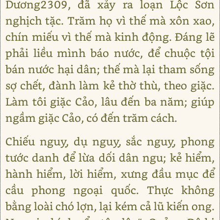
Dương2309, đã xảy ra loạn Lộc Sơn
nghịch tặc. Trăm họ vì thế mà xôn xao,
chín miếu vì thế mà kinh động. Đáng lẽ
phải liều mình báo nước, để chuộc tội
bán nước hại dân; thế mà lại tham sống
sợ chết, đành làm kẻ thờ thù, theo giặc.
Làm tôi giặc Cảo, lâu đến ba năm; giúp
ngầm giặc Cảo, có đến trăm cách.
Chiếu nguỵ, dụ nguỵ, sắc nguỵ, phong
tước danh để lừa dối dân ngu; kẻ hiểm,
hành hiểm, lời hiểm, xưng đầu mục để
cầu phong ngoại quốc. Thực không
bằng loài chó lợn, lại kém cả lũ kiến ong.