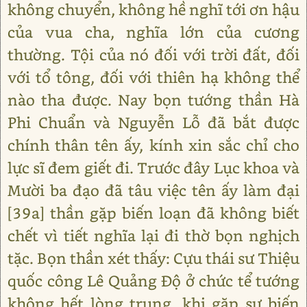
không chuyển, không hề nghĩ tới ơn hậu
của vua cha, nghĩa lớn của cương
thường. Tội của nó đối với trời đất, đối
với tổ tông, đối với thiên hạ không thể
nào tha được. Nay bọn tướng thần Hà
Phi Chuẩn và Nguyễn Lỗ đã bắt được
chính thân tên ấy, kính xin sắc chỉ cho
lực sĩ đem giết đi. Trước đây Lục khoa và
Mười ba đạo đã tâu việc tên ấy làm đại
[39a] thần gặp biến loạn đã không biết
chết vì tiết nghĩa lại đi thờ bọn nghịch
tặc. Bọn thần xét thấy: Cựu thái sư Thiệu
quốc công Lê Quảng Độ ở chức tể tướng
không hết lòng trung, khi gặp sự biến