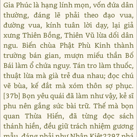
Gia Phúc là hạng lính mọn, vốn đứa dân
thường, đáng lẽ phải theo đạo vua,
đường vua, kính tuân lời dạy, lại giả
xưng Thiên Bồng, Thiên Vũ lừa dối dân
ngu. Biến chùa Phật Phù Kinh thành
trường bán gian, mượn miếu thần Bố
Bái làm ổ chứa nguy. Tán tro làm thuốc,
thuật lừa mà già trẻ đua nhau; đọc chú
vẽ bùa, kế đắt mà xóm thôn sợ phục.
[37b] Bọn yêu quái đã làm như vậy, kẻ sĩ
phu nên gắng sức bài trữ. Thế mà bọn
quan Thừa Hiến, đã từng đọc sách
thánh hiền, đều giữ trách nhiệm gương
mẫu, đáng phải như Nhân Kiệt2297 phá