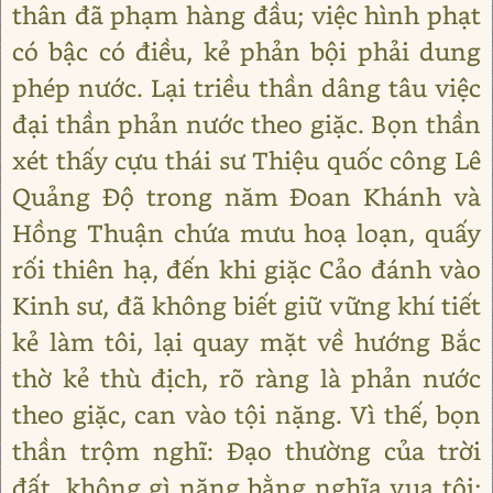
thân đã phạm hàng đầu; việc hình phạt
có bậc có điều, kẻ phản bội phải dung
phép nước. Lại triều thần dâng tâu việc
đại thần phản nước theo giặc. Bọn thần
xét thấy cựu thái sư Thiệu quốc công Lê
Quảng Độ trong năm Đoan Khánh và
Hồng Thuận chứa mưu hoạ loạn, quấy
rối thiên hạ, đến khi giặc Cảo đánh vào
Kinh sư, đã không biết giữ vững khí tiết
kẻ làm tôi, lại quay mặt về hướng Bắc
thờ kẻ thù địch, rõ ràng là phản nước
theo giặc, can vào tội nặng. Vì thế, bọn
thần trộm nghĩ: Đạo thường của trời
đất, không gì nặng bằng nghĩa vua tôi;