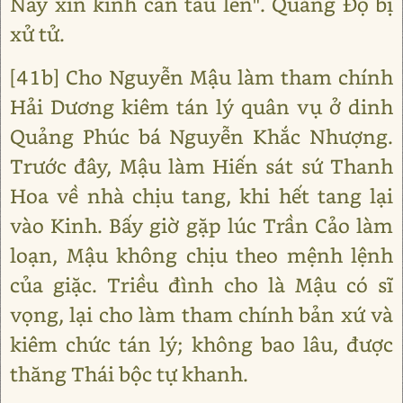
Nay xin kính cẩn tâu lên". Quảng Độ bị
xử tử.
[41b] Cho Nguyễn Mậu làm tham chính
Hải Dương kiêm tán lý quân vụ ở dinh
Quảng Phúc bá Nguyễn Khắc Nhượng.
Trước đây, Mậu làm Hiến sát sứ Thanh
Hoa về nhà chịu tang, khi hết tang lại
vào Kinh. Bấy giờ gặp lúc Trần Cảo làm
loạn, Mậu không chịu theo mệnh lệnh
của giặc. Triều đình cho là Mậu có sĩ
vọng, lại cho làm tham chính bản xứ và
kiêm chức tán lý; không bao lâu, được
thăng Thái bộc tự khanh.