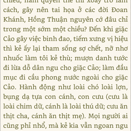
cách, gây nên tai họa ở các đời Đoan
Khánh, Hồng Thuận nguyên cớ đâu chỉ
trong một sớm một chiều? Đến khi giặc
Cảo gây việc binh đao, tiếm xưng vị hiệu
thì kẻ ấy lại tham sống sợ chết, nỡ nhơ
nhuốc làm tôi kẻ thù; mượn danh tước
đi lừa dỗ dân ngu cho giặc Cảo; làm đầu
mục đi cầu phong nước ngoài cho giặc
Cảo. Hành động như loài chó loài lợn,
bụng dạ tựa con cánh, con cưu (cưu là
loài chim dữ, cánh là loài thú dữ; cưu ăn
thịt cha, cánh ăn thịt mẹ). Mọi người ai
cũng phỉ nhổ, mà kẻ kia vẫn ngoan ngu