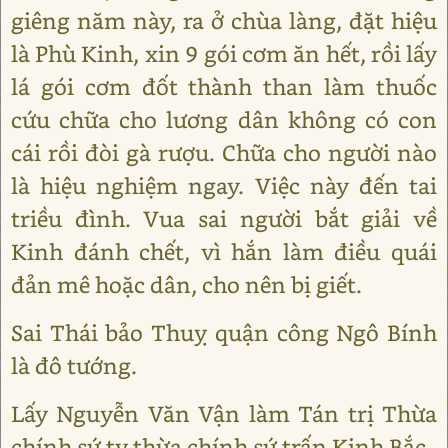
giêng năm này, ra ở chùa làng, đặt hiệu
là Phù Kinh, xin 9 gói cơm ăn hết, rồi lấy
lá gói cơm đốt thành than làm thuốc
cứu chữa cho lương dân không có con
cái rồi đòi gà rượu. Chữa cho người nào
là hiệu nghiệm ngay. Việc này đến tai
triều đình. Vua sai người bắt giải về
Kinh đánh chết, vì hắn làm điều quái
đản mê hoặc dân, cho nên bị giết.
Sai Thái bảo Thuỵ quận công Ngô Bính
là đô tướng.
Lấy Nguyễn Văn Vận làm Tán trị Thừa
chính sứ ty thừa chính sứ trấn Kinh Bắc.