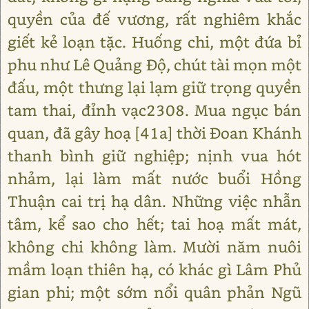
quyền của đế vương, rất nghiêm khắc
giết kẻ loạn tặc. Huống chi, một đứa bỉ
phu như Lê Quảng Độ, chút tài mọn một
đấu, một thưng lại lạm giữ trọng quyền
tam thai, đỉnh vạc2308. Mua ngục bán
quan, đã gây hoạ [41a] thời Đoan Khánh
thanh bình giữ nghiệp; nịnh vua hót
nhảm, lại làm mất nước buổi Hồng
Thuận cai trị hạ dân. Những việc nhẫn
tâm, kể sao cho hết; tai hoạ mất mát,
không chi không làm. Mười năm nuôi
mầm loạn thiên hạ, có khác gì Lâm Phủ
gian phi; một sớm nổi quân phản Ngũ