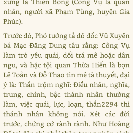
xưng là Thiên Bồng (Công Vụ là quân
nhân, người xã Phạm Tùng, huyện Gia
Phúc).
Trước đó, Phó tướng tả đô đốc Vũ Xuyên
bá Mạc Đăng Dung tâu rằng: Công Vụ
làm trò yêu quái, dối trá mê hoặc dân
ngu, và hặc tội quan Thừa Hiến là bọn
Lê Toản và Đỗ Thao tin mê tà thuyết, đại
ý là: Thần trộm nghĩ: Điều nhân, nghĩa,
trung, chính, bậc thánh nhân thường
làm, việc quái, lực, loạn, thần2294 thì
thánh nhân không nói. Xét các đời
trước, chứng cớ rành rành. Như Hoàng