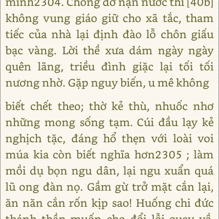
mình2304. Chống đỡ nạn nước thì [40b]
không vung giáo giữ cho xã tắc, tham
tiếc của nhà lại định đào lỗ chôn giấu
bạc vàng. Lời thề xưa dám ngày ngày
quên lãng, triều đình giặc lại tối tối
nương nhờ. Gặp nguy biến, u mê không
biết chết theo; thờ kẻ thù, nhuốc nhơ
những mong sống tạm. Cúi đầu lạy kẻ
nghịch tặc, đáng hổ thẹn với loài voi
múa kia còn biết nghĩa hơn2305 ; làm
mồi dụ bọn ngu dân, lại ngu xuẩn quá
lũ ong đàn nọ. Gầm gừ trở mặt cắn lại,
ăn năn cắn rốn kịp sao! Huống chi đức
thánh thần muốn cho đổi lỗi quay về,