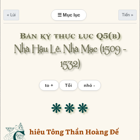
☰ Mục lục
« Lùi
Tiến »
Bản kỷ thực lục Q5(b)
Nhà Hậu Lê. Nhà Mạc (1509 -
1532)
to +
Tối
nhỏ -
❊ ❊ ❊
C
hiêu Tông Thần Hoàng Đế