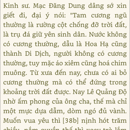
Kinh sư. Mạc Đăng Dung dâng sớ xin
giết đi, đại ý nói: "Tam cương ngũ
thường là rường cột chống đỡ trời đất,
là trụ đá giữ yên sinh dân. Nước không
có cương thường, dẫu là Hoa Hạ cũng
thành Di Dịch, người không có cương
thường, tuy mặc áo xiêm cũng hoá chim
muông. Từ xưa đến nay, chưa có ai bỏ
cương thường mà có thể đứng trong
khoảng trời đất được. Nay Lê Quảng Độ
nhờ ấm phong của ông cha, thế mà chỉ
một mực dựa dẫm, dòm ngó đủ vành.
Muốn vua yêu thì [38b] nịnh hót trăm
chiều, nắm quyền thế thì xoay trò lắm