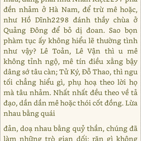
đền nhảm ở Hà Nam, để trừ mê hoặc,
như Hồ Dĩnh2298 đánh thầy chùa ở
Quảng Đông để bỏ dị đoan. Sao bọn
phàm tục ấy không hiểu lẽ thường tình
như vậy? Lê Toản, Lê Vận thì u mê
không tỉnh ngộ, mê tín điều xằng bậy
dâng sớ tâu càn; Tử Ký, Đỗ Thao, thì ngu
tối chẳng hiểu gì, phụ hoạ theo lời họ
mà tâu nhảm. Nhất nhất đều theo về tả
đạo, dần dần mê hoặc thói cốt đồng. Lừa
nhau bằng quái
đản, doạ nhau bằng quỷ thần, chúng đã
làm những trò gian dối; răn gì không