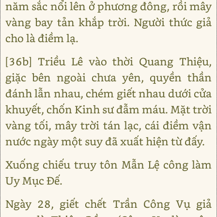
năm sắc nổi lên ở phương đông, rồi mây
vàng bay tản khắp trời. Người thức giả
cho là điềm lạ.
[36b] Triều Lê vào thời Quang Thiệu,
giặc bên ngoài chưa yên, quyền thần
đánh lẫn nhau, chém giết nhau dưới cửa
khuyết, chốn Kinh sư đẫm máu. Mặt trời
vàng tối, mây trời tán lạc, cái điềm vận
nước ngày một suy đã xuất hiện từ đấy.
Xuống chiếu truy tôn Mẫn Lệ công làm
Uy Mục Đế.
Ngày 28, giết chết Trần Công Vụ giả