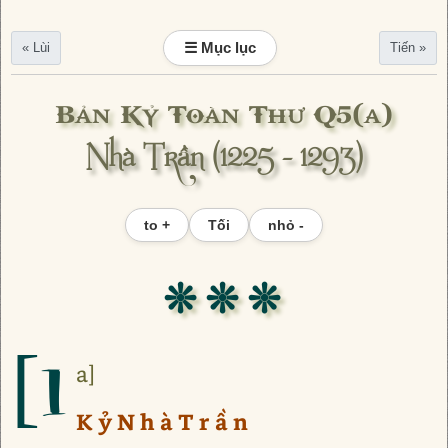
☰ Mục lục
« Lùi
Tiến »
Bản Kỷ Toàn Thư Q5(a)
Nhà Trần (1225 - 1293)
to +
Tối
nhỏ -
❊ ❊ ❊
[1
a]
K ỷ N h à T r ầ n