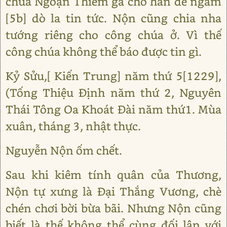
chúa Ngoạn Thiềm gả cho hắn để ngầm
[5b] dò la tin tức. Nộn cũng chia nha
tướng riêng cho công chúa ở. Vì thế
công chúa không thể báo được tin gì.
Kỷ Sửu,[ Kiến Trung] năm thứ 5[1229],
(Tống Thiệu Định năm thứ 2, Nguyên
Thái Tông Oa Khoát Đài năm thứ1. Mùa
xuân, tháng 3, nhật thực.
Nguyễn Nộn ốm chết.
Sau khi kiêm tính quân của Thương,
Nộn tự xưng là Đại Thắng Vương, chè
chén chơi bời bừa bãi. Nhưng Nộn cũng
biết là thế không thể cùng đối lập với