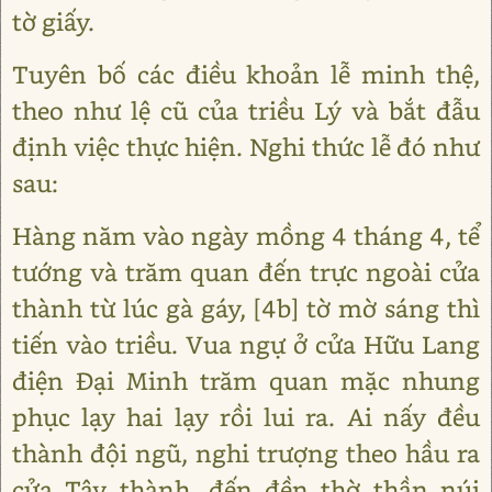
tờ giấy.
Tuyên bố các điều khoản lễ minh thệ,
theo như lệ cũ của triều Lý và bắt đẫu
định việc thực hiện. Nghi thức lễ đó như
sau:
Hàng năm vào ngày mồng 4 tháng 4, tể
tướng và trăm quan đến trực ngoài cửa
thành từ lúc gà gáy, [4b] tờ mờ sáng thì
tiến vào triều. Vua ngự ở cửa Hữu Lang
điện Đại Minh trăm quan mặc nhung
phục lạy hai lạy rồi lui ra. Ai nấy đều
thành đội ngũ, nghi trượng theo hầu ra
cửa Tây thành, đến đền thờ thần núi