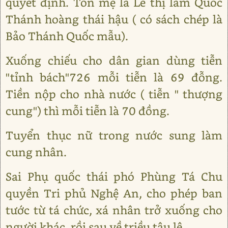
quyết định. Tôn mẹ là Lê thị làm Quốc
Thánh hoàng thái hậu ( có sách chép là
Bảo Thánh Quốc mẫu).
Xuống chiếu cho dân gian dùng tiễn
"tỉnh bách"726 mỗi tiễn là 69 đỗng.
Tiền nộp cho nhà nước ( tiễn " thượng
cung") thì mỗi tiễn là 70 đồng.
Tuyển thục nữ trong nước sung làm
cung nhân.
Sai Phụ quốc thái phó Phùng Tá Chu
quyền Tri phủ Nghệ An, cho phép ban
tước từ tá chức, xá nhân trở xuống cho
người khác, rồi sau về triều tâu lê.