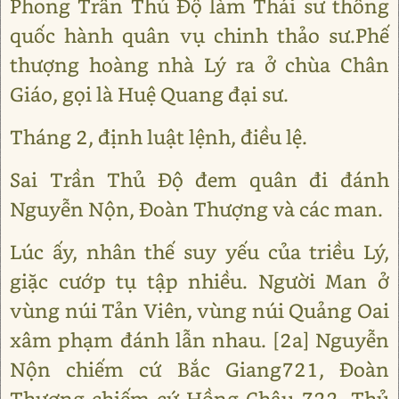
Phong Trần Thủ Độ làm Thái sư thống
quốc hành quân vụ chinh thảo sư.Phế
thượng hoàng nhà Lý ra ở chùa Chân
Giáo, gọi là Huệ Quang đại sư.
Tháng 2, định luật lệnh, điều lệ.
Sai Trần Thủ Độ đem quân đi đánh
Nguyễn Nộn, Đoàn Thượng và các man.
Lúc ấy, nhân thế suy yếu của triều Lý,
giặc cướp tụ tập nhiều. Người Man ở
vùng núi Tản Viên, vùng núi Quảng Oai
xâm phạm đánh lẫn nhau. [2a] Nguyễn
Nộn chiếm cứ Bắc Giang721, Đoàn
Thượng chiếm cứ Hồng Châu 722. Thủ