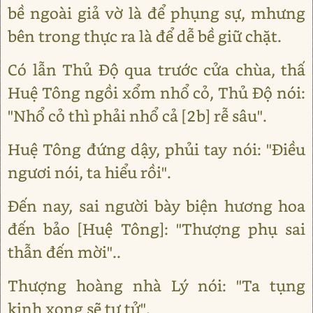
bề ngoài giả vờ là để phụng sự, mhưng
bên trong thực ra là để dễ bề giữ chặt.
Có lẫn Thủ Độ qua trước cửa chùa, thấ
Huệ Tông ngồi xổm nhổ cỏ, Thủ Độ nói:
"Nhổ cỏ thì phải nhổ cả [2b] rễ sâu".
Huệ Tông đứng dậy, phủi tay nói: "Điều
ngươi nói, ta hiểu rồi".
Đến nay, sai người bày biện hương hoa
đến bảo [Huệ Tông]: "Thượng phụ sai
thẫn đến mời"..
Thượng hoàng nhà Lý nói: "Ta tụng
kinh xong sẽ tự tử".