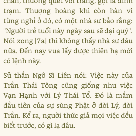
chân, thường quét vôi trắng, gọi là đình
trạm. Thượng hoàng khi còn hàn vi
từng nghỉ ở đó, có một nhà sư bảo rằng:
"Người trẻ tuổi này ngày sau sẽ đại quý".
Nói xong [7a] thì không thấy nhà sư đâu
nữa. Đến nay vua lấy được thiên hạ mới
có lệnh này.
Sử thần Ngô Sĩ Liên nói: Việc này của
Trần Thái Tông cũng giống như việc
Vạn Hạnh với Lý Thái Tổ. Đó là mầm
đầu tiên của sự sùng Phật ở đời Lý, đời
Trần. Kể ra, người thức giả mọi việc đều
biết trước, có gì lạ đâu.