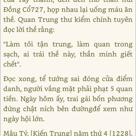
Đồng Cổ727, họp nhau lại uống máu ăn
thề. Quan Trung thư kiểm chính tuyên
đọc lời thề rằng:
"Làm tôi tận trung, làm quan trong
sạch, ai trái thề này, thần minh giết
chết".
Đọc xong, tể tướng sai đóng cửa điểm
danh, người vắng mặt phải phạt 5 quan
tiền. Ngày hôm ấy, trai gái bốn phương
đứng chật ních bên đườngđể xem như
ngày hội lớn.
Mậu Tý, [Kiến Trung] năm thứ 4 [1228].