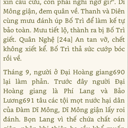
xin cầu cứu, còn phải nghi ngờ gì?". Dĩ
Mông giận, đem quân về. Thanh và Diên
cùng mưu đánh úp Bố Trì để làm kế tự
bảo toàn. Mưu tiết lộ, thành ra bị Bố Trì
giết. Quân Nghệ [24a] An tan vỡ, chết
không xiết kể. Bố Trì thả sức cướp bóc
rồi về.
Tháng 9, người ở Đại Hoàng giang690
lại làm phản. Trước đây người Đại
Hoàng giang là Phí Lang và Bảo
Lương691 tâu các tội mọt nước hại dân
của Đàm Dĩ Mông, Dĩ Mông giận lấy roi
đánh. Bọn Lang vì thế chứa chất oán