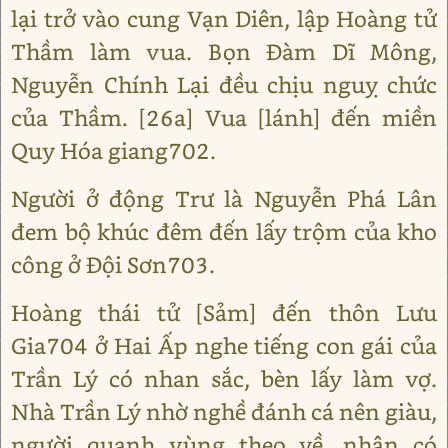
lại trở vào cung Vạn Diên, lập Hoàng tử
Thầm làm vua. Bọn Đàm Dĩ Mông,
Nguyễn Chính Lại đều chịu nguỵ chức
của Thầm. [26a] Vua [lánh] đến miền
Quy Hóa giang702.
Người ở động Trư là Nguyễn Phá Lân
đem bộ khúc đêm đến lấy trộm của kho
công ở Đội Sơn703.
Hoàng thái tử [Sảm] đến thôn Lưu
Gia704 ở Hai Ấp nghe tiếng con gái của
Trần Lý có nhan sắc, bèn lấy làm vợ.
Nhà Trần Lý nhờ nghề đánh cá nên giàu,
người quanh vùng theo về, nhân có