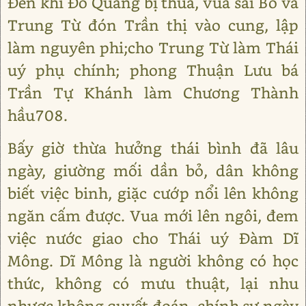
Đến khi Đỗ Quang bị thua, vua sai Bố và
Trung Từ đón Trần thị vào cung, lập
làm nguyên phi;cho Trung Từ làm Thái
uý phụ chính; phong Thuận Lưu bá
Trần Tự Khánh làm Chương Thành
hầu708.
Bấy giờ thừa hưởng thái bình đã lâu
ngày, giường mối dần bỏ, dân không
biết việc binh, giặc cướp nổi lên không
ngăn cấm được. Vua mới lên ngôi, đem
việc nước giao cho Thái uý Đàm Dĩ
Mông. Dĩ Mông là người không có học
thức, không có mưu thuật, lại nhu
nhược không quyết đoán, chính sự ngày