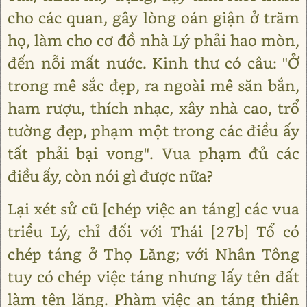
cho các quan, gây lòng oán giận ở trăm
họ, làm cho cơ đồ nhà Lý phải hao mòn,
đến nỗi mất nước. Kinh thư có câu: "Ở
trong mê sắc đẹp, ra ngoài mê săn bắn,
ham rượu, thích nhạc, xây nhà cao, trổ
tường đẹp, phạm một trong các điều ấy
tất phải bại vong". Vua phạm đủ các
điều ấy, còn nói gì được nữa?
Lại xét sử cũ [chép việc an táng] các vua
triều Lý, chỉ đối với Thái [27b] Tổ có
chép táng ở Thọ Lăng; với Nhân Tông
tuy có chép việc táng nhưng lấy tên đất
làm tên lăng. Phàm việc an táng thiên