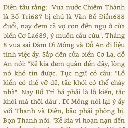
Diên tâu rằng: "Vua nước Chiêm Thành
là Bố Trì687 bị chú là Văn Bố Điền688
đuổi, nay đem cả vợ con đến ngụ ở cửa
biển Cơ La689, ý muốn cầu cứu". Tháng
8 vua sai Đàm Dĩ Mông và Đỗ An đi liệu
tính việc ấy. Sắp đến cửa biển Cơ La, đỗ
An nói: "Kẻ kia đem quân đến đây, lòng
nó khó tin được. Tục ngữ có câu: "Lỗ
kiến có thể vỡ đê, tấc khói có thể cháy
nhà". Nay Bố Trì há phải là lỗ kiến, tấc
khói mà thôi đâu". Dĩ Mông nói lại ý ấy
với Thanh và Diên, bảo phải phòng bị.
Bọn Thanh nói: "Kẻ kia vì hoạn nạn đến