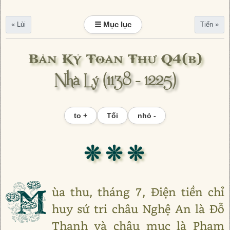
☰ Mục lục
« Lùi
Tiến »
Bản Kỷ Toàn Thư Q4(b)
Nhà Lý (1138 - 1225)
to +
Tối
nhỏ -
❊ ❊ ❊
M
ùa thu, tháng 7, Điện tiền chỉ
huy sứ tri châu Nghệ An là Đỗ
Thanh và châu mục là Phạm