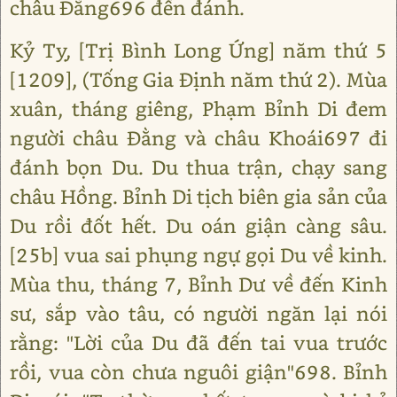
châu Đằng696 đến đánh.
Kỷ Tỵ, [Trị Bình Long Ứng] năm thứ 5
[1209], (Tống Gia Định năm thứ 2). Mùa
xuân, tháng giêng, Phạm Bỉnh Di đem
người châu Đằng và châu Khoái697 đi
đánh bọn Du. Du thua trận, chạy sang
châu Hồng. Bỉnh Di tịch biên gia sản của
Du rồi đốt hết. Du oán giận càng sâu.
[25b] vua sai phụng ngự gọi Du về kinh.
Mùa thu, tháng 7, Bỉnh Dư về đến Kinh
sư, sắp vào tâu, có người ngăn lại nói
rằng: "Lời của Du đã đến tai vua trước
rồi, vua còn chưa nguôi giận"698. Bỉnh