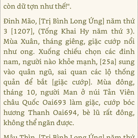
còn dữ tợn như thế!".
Đinh Mão, [Trị Bình Long Ứng] năm thứ
3 [1207], (Tống Khai Hy năm thứ 3).
Mùa Xuân, tháng giêng, giặc cướp nổi
như ong. Xuống chiếu chọn các đinh
nam, người nào khỏe mạnh, [25a] sung
vào quân ngũ, sai quan các lộ thống
quản để bắt [giặc cướp]. Mùa đông,
tháng 10, người Man ở núi Tản Viên
châu Quốc Oai693 làm giặc, cướp bóc
hương Thanh Oai694, bè lũ rất đông,
không thể ngăn được.
Mậu Thìn, [Trị Bình Long Ứng] năm thứ