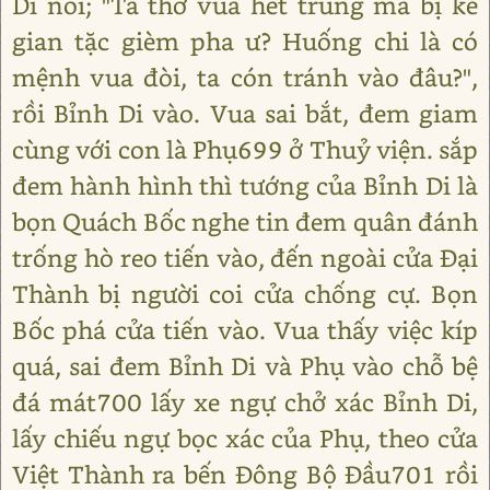
Di nói; "Ta thờ vua hết trung mà bị kẻ
gian tặc gièm pha ư? Huống chi là có
mệnh vua đòi, ta cón tránh vào đâu?",
rồi Bỉnh Di vào. Vua sai bắt, đem giam
cùng với con là Phụ699 ở Thuỷ viện. sắp
đem hành hình thì tướng của Bỉnh Di là
bọn Quách Bốc nghe tin đem quân đánh
trống hò reo tiến vào, đến ngoài cửa Đại
Thành bị người coi cửa chống cự. Bọn
Bốc phá cửa tiến vào. Vua thấy việc kíp
quá, sai đem Bỉnh Di và Phụ vào chỗ bệ
đá mát700 lấy xe ngự chở xác Bỉnh Di,
lấy chiếu ngự bọc xác của Phụ, theo cửa
Việt Thành ra bến Đông Bộ Đầu701 rồi