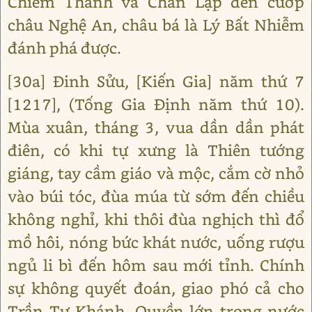
Chiêm Thành và Chân Lạp đến cướp
châu Nghệ An, châu bá là Lý Bất Nhiễm
đánh phá được.
[30a] Đinh Sửu, [Kiến Gia] năm thứ 7
[1217], (Tống Gia Định năm thứ 10).
Mùa xuân, tháng 3, vua dần dần phát
điên, có khi tự xưng là Thiên tướng
giáng, tay cầm giáo và mộc, cắm cờ nhỏ
vào búi tóc, đùa múa từ sớm đến chiều
không nghỉ, khi thôi đùa nghịch thì đổ
mồ hôi, nóng bức khát nước, uống rượu
ngủ li bì đến hôm sau mới tỉnh. Chính
sự không quyết đoán, giao phó cả cho
Trần Tự Khánh. Quyền lớn trong nước