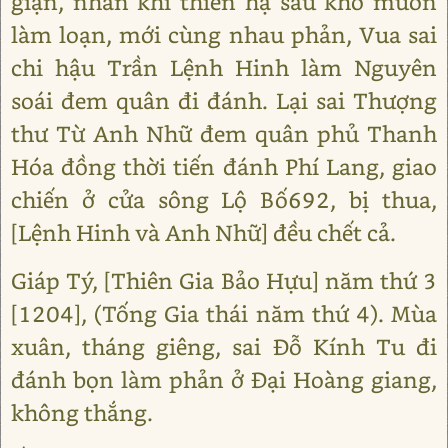
giận, nhân khi thiên hạ sầu khổ muốn
làm loạn, mới cùng nhau phản, Vua sai
chi hậu Trần Lệnh Hinh làm Nguyên
soái đem quân đi đánh. Lại sai Thượng
thư Từ Anh Nhữ đem quân phủ Thanh
Hóa đồng thời tiến đánh Phí Lang, giao
chiến ở cửa sông Lộ Bố692, bị thua,
[Lệnh Hinh và Anh Nhữ] đều chết cả.
Giáp Tý, [Thiên Gia Bảo Hựu] năm thứ 3
[1204], (Tống Gia thái năm thứ 4). Mùa
xuân, tháng giêng, sai Đỗ Kính Tu đi
đánh bọn làm phản ở Đại Hoàng giang,
không thắng.