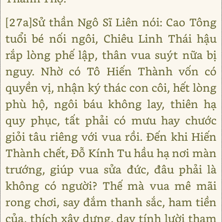
[27a]Sử thần Ngô Sĩ Liên nói: Cao Tông
tuổi bé nối ngôi, Chiêu Linh Thái hậu
rắp lòng phế lập, thân vua suýt nữa bị
nguy. Nhờ có Tô Hiến Thành vốn có
quyền vị, nhận ký thác con côi, hết lòng
phù hộ, ngôi báu không lay, thiên hạ
quy phục, tất phải có mưu hay chước
giỏi tâu riêng với vua rồi. Đến khi Hiến
Thành chết, Đỗ Kính Tu hầu hạ nơi màn
trướng, giúp vua sửa đức, đâu phải là
không có người? Thế mà vua mê mãi
rong chơi, say đắm thanh sắc, ham tiền
của, thích xây dựng, dạy tính lười tham