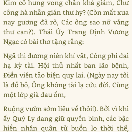
Kim cổ hưng vong chân khả giám, Chư
công hà nhẫn gián thư hy? (Còn mất xưa
nay gương đã rõ, Các ông sao nỡ vắng
thư can?). Thái Úy Trang Định Vương
Ngạc có bài thơ tặng rằng:
Ngã thị đương niên khí vật, Công phi đại
hạ kỳ tài. Hội thủ nhất ban lão bệnh,
Điền viên tảo biện quy lai. (Ngày nay tôi
là đồ bỏ, Ông không tài lạ cứu đời. Cùng
một lớp già đau ốm,
Ruộng vườn sớm liệu về thôi!). Bởi vì khi
ấy Quý Ly đang giữ quyền binh, các bậc
hiền nhân quân tử buồn lo thời thế,