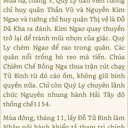
Mùa hạ, tháng 5, Quý Ly dẫn viên tướng
chỉ huy quân Thần Vũ và Nguyễn Kim
Ngao và tướng chỉ huy quân Thị vệ là Đỗ
Dã Kha ra đánh. Kim Ngao quay thuyền
trở lại để tránh mũi nhọn của giặc. Quý
Ly chém Ngao để rao trong quân. Các
quân nổi trống hò reo mà tiến. Chúa
Chiêm Chế Bồng Nga thua trận rút chạỵ
Tử Bình từ đó cáo ốm, không giữ binh
quyền nữa. Chỉ còn Quý Ly chuyên lãnh
chức Nguyên nhung hành Hải Tây đô
thống chế1154.
Mùa đông, tháng 11, lấy Đỗ Tử Bình làm
Nhập nội hành khiển tả tham tri chính