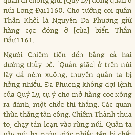
quân đi chống giữ. [Quý Ly] đóng quân ở
núi Long Đại1160. Cho tướng coi quân
Thần Khôi là Nguyễn Đa Phương giữ
hàng cọc đóng ở [cửa] biển Thần
Đầư1161.
Người Chiêm tiến đến bằng cả hai
đường thủy bộ. [Quân giặc] ở trên núi
lấy đá ném xuống, thuyền quân ta bị
hỏng nhiều. Đa Phương không đợi lệnh
của Quý Ly, tự ý cho mở hàng cọc xông
ra đánh, một chốc thì thắng. Các quan
thừa thắng tấn công. Chiêm Thành thua
to, chạy tán loạn vào rừng núi. Quân ta
vây núi ba ngày, giặc nhiều tên bị chết