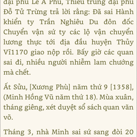
đại phu Lê Á Phu, Thiếu trung đại phu
Đỗ Tử Trừng trả lời rằng: Đã sai Hành
khiển ty Trần Nghiêu Du đôn đốc
Chuyển vận sứ ty các lộ vận chuyển
lương thực tới địa đầu huyện Thủy
Vĩ1170 giao nộp rồi. Bấy giờ các quan
sai đi, nhiều người nhiễm lam chướng
mà chết.
Ất Sửu, [Xương Phù] năm thứ 9 [1358],
(Minh Hồng Vũ năm thứ 18). Mùa xuân,
tháng giêng, xét duyệt sổ sách quan văn
võ.
Tháng 3, nhà Minh sai sứ sang đòi 20