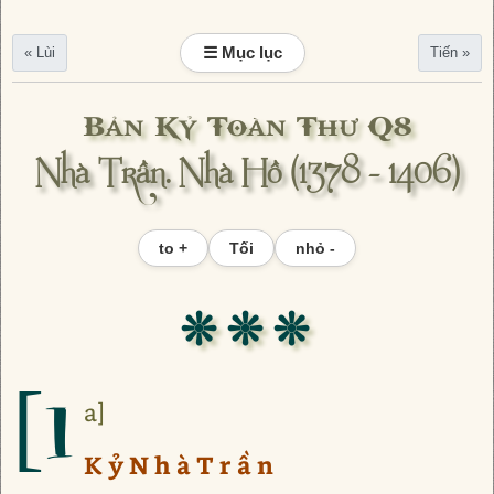
☰ Mục lục
« Lùi
Tiến »
Bản Kỷ Toàn Thư Q8
Nhà Trần. Nhà Hồ (1378 - 1406)
to +
Tối
nhỏ -
❊ ❊ ❊
[1
a]
K ỷ N h à T r ầ n