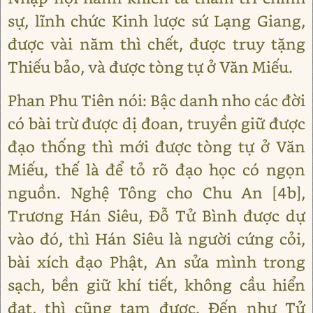
sự, lĩnh chức Kinh lược sứ Lạng Giang,
được vài năm thì chết, được truy tặng
Thiếu bảo, và được tòng tự ở Văn Miếu.
Phan Phu Tiên nói: Bậc danh nho các đời
có bài trừ được dị đoan, truyền giữ được
đạo thống thì mới được tòng tự ở Văn
Miếu, thế là để tỏ rõ đạo học có ngọn
nguồn. Nghệ Tông cho Chu An [4b],
Trương Hán Siêu, Đỗ Tử Bình được dự
vào đó, thì Hán Siêu là người cứng cỏi,
bài xích đạo Phật, An sửa mình trong
sạch, bền giữ khí tiết, không cầu hiển
đạt, thì cũng tạm được. Đến như Tử