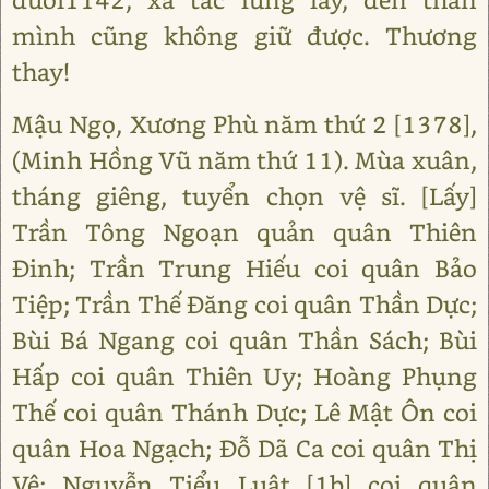
mình cũng không giữ được. Thương
thay!
Mậu Ngọ, Xương Phù năm thứ 2 [1378],
(Minh Hồng Vũ năm thứ 11). Mùa xuân,
tháng giêng, tuyển chọn vệ sĩ. [Lấy]
Trần Tông Ngoạn quản quân Thiên
Đinh; Trần Trung Hiếu coi quân Bảo
Tiệp; Trần Thế Đăng coi quân Thần Dực;
Bùi Bá Ngang coi quân Thần Sách; Bùi
Hấp coi quân Thiên Uy; Hoàng Phụng
Thế coi quân Thánh Dực; Lê Mật Ôn coi
quân Hoa Ngạch; Đỗ Dã Ca coi quân Thị
Vệ; Nguyễn Tiểu Luật [1b] coi quân